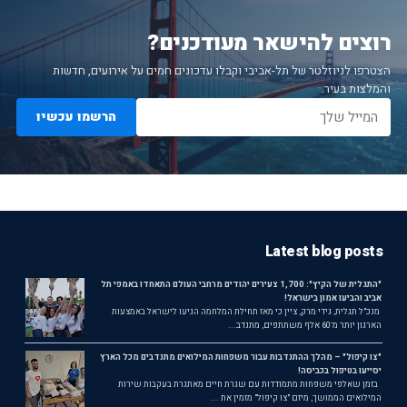
רוצים להישאר מעודכנים?
הצטרפו לניוזלטר של תל-אביבי וקבלו עדכונים חמים על אירועים, חדשות
והמלצות בעיר.
הרשמו עכשיו
Latest blog posts
"התגלית של הקיץ": 1,700 צעירים יהודים מרחבי העולם התאחדו באמפי תל
אביב והביעו אמון בישראל!
מנכ"ל תגלית, גידי מרק, ציין כי מאז תחילת המלחמה הגיעו לישראל באמצעות
הארגון יותר מ־60 אלף משתתפים, מתנדב...
"צו קיפול" – מהלך ההתנדבות עבור משפחות המילואים מתנדבים מכל הארץ
יסייעו בטיפול בכביסה!
בזמן שאלפי משפחות מתמודדות עם שגרת חיים מאתגרת בעקבות שירות
המילואים הממושך, מיזם "צו קיפול" מזמין את ...