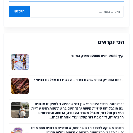
חיפוש
הכי נקראים
קיץ 2022-ימית 2000ספארק המים!!!
BEEF הסטייק הכי משתלם בעיר – עכשיו גם אצלכם בבית! !
'בית חנה'- מרכז היום הראשון בת"א המיועד לשיקום אנשים
עם מוגבלויות פיזיות קשות נחנך היום בהשתתפות ראש עיריית
ת"א רון חולדאי, מנכ"ל משרד העבודה, הרווחה והשירותים
החברתיים, ד"ר אביגדור קפלן ועוד אורחים רבים....
תנובה משיקה לכבוד חג השבועות, 4 מוצרים חדשים תחת מותג
'השף הלבן', המבטיחים תוצאה איכותית וקלות הכנה!