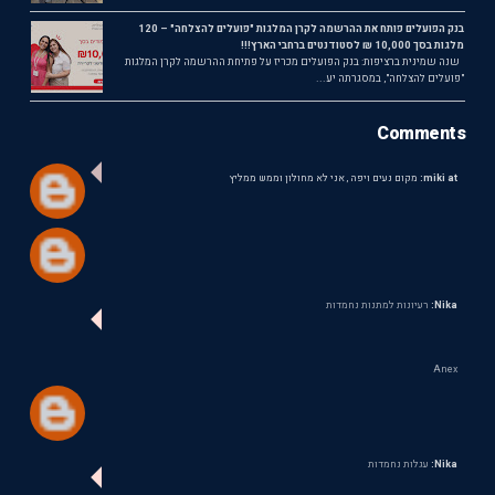
בנק הפועלים פותח את ההרשמה לקרן המלגות "פועלים להצלחה" – 120
מלגות בסך 10,000 ₪ לסטודנטים ברחבי הארץ!!!
שנה שמינית ברציפות: בנק הפועלים מכריז על פתיחת ההרשמה לקרן המלגות
"פועלים להצלחה", במסגרתה יע...
Comments
miki at:
מקום נעים ויפה , אני לא מחולון וממש ממליץ
Nika:
רעיונות למתנות נחמדות
Anex
Nika:
עגלות נחמדות