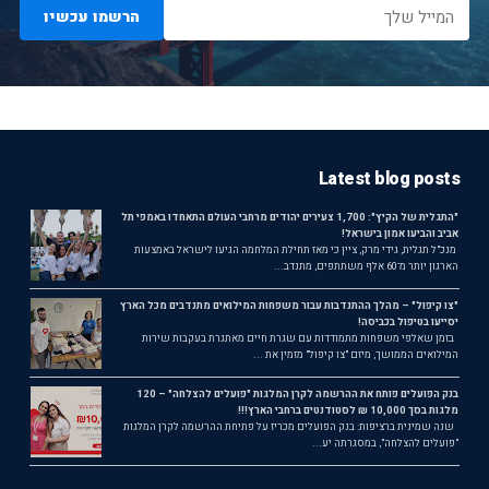
הרשמו עכשיו
Latest blog posts
"התגלית של הקיץ": 1,700 צעירים יהודים מרחבי העולם התאחדו באמפי תל
אביב והביעו אמון בישראל!
מנכ"ל תגלית, גידי מרק, ציין כי מאז תחילת המלחמה הגיעו לישראל באמצעות
הארגון יותר מ־60 אלף משתתפים, מתנדב...
"צו קיפול" – מהלך ההתנדבות עבור משפחות המילואים מתנדבים מכל הארץ
יסייעו בטיפול בכביסה!
בזמן שאלפי משפחות מתמודדות עם שגרת חיים מאתגרת בעקבות שירות
המילואים הממושך, מיזם "צו קיפול" מזמין את ...
בנק הפועלים פותח את ההרשמה לקרן המלגות "פועלים להצלחה" – 120
מלגות בסך 10,000 ₪ לסטודנטים ברחבי הארץ!!!
שנה שמינית ברציפות: בנק הפועלים מכריז על פתיחת ההרשמה לקרן המלגות
"פועלים להצלחה", במסגרתה יע...