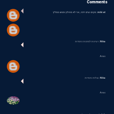
Comments
miki at:
מקום נעים ויפה , אני לא מחולון וממש ממליץ
Nika:
רעיונות למתנות נחמדות
Anex
Nika:
עגלות נחמדות
Anex