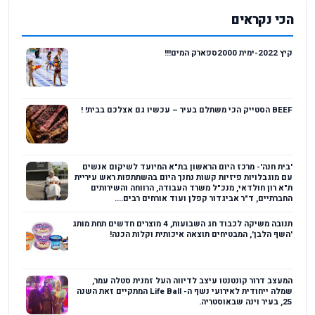
הכי נקראים
קיץ 2022-ימית 2000ספארק המים!!!
BEEF הסטייק הכי משתלם בעיר – עכשיו גם אצלכם בבית! !
'בית חנה'- מרכז היום הראשון בת"א המיועד לשיקום אנשים
עם מוגבלויות פיזיות קשות נחנך היום בהשתתפות ראש עיריית
ת"א רון חולדאי, מנכ"ל משרד העבודה, הרווחה והשירותים
החברתיים, ד"ר אביגדור קפלן ועוד אורחים רבים....
תנובה משיקה לכבוד חג השבועות, 4 מוצרים חדשים תחת מותג
'השף הלבן', המבטיחים תוצאה איכותית וקלות הכנה!
המעצב דרור קונטנטו עיצב לדיווה העל זמנית סטלה עמר,
שמלה ייחודית לאירועי נשף ה- Life Ball המתקיים זאת השנה
25, בעיר וינה שבאוסטריה.