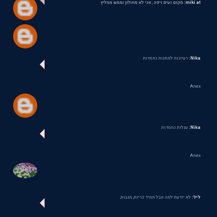
miki at:
מקום נעים ויפה , אני לא מחולון וממש ממליץ
Nika:
רעיונות למתנות נחמדות
Anex
Nika:
עגלות נחמדות
Anex
ליל:
לא יודעת למה אבל תמיד כריות, מגבות,