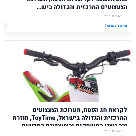
הצעצועים המרכזית והגדולה ביש...
מרץ 15, 2016
המשך לקרוא
לקראת חג הפסח, תערוכת הצעצועים המרכזית והגדולה בישראל, ToyTime, חוזרת ובה יוצגו המשחקים והצעצועים החדשים ביותר לתינוקות וילדים. מירית בכר, מנכ"ל מרכז הירידים תל אביב: "תערוכת ToyTime מיצבה את עצמה כבמה מרכזית, בקנה מידה בינלאומי עם מגוון עצום של מוצרים ופוטנציאל עסקי אדיר לעוסקים בענף הצעצועים הישראלי" התערוכה תתקיים בין התאריכים 28 – 30 במרץ 2016 ביתן 2 החדש, מרכז הירידים תל אביב. -הגדה של תערוכה- מחפשים מתנות אפיקומן או סתם מה להביא לילדים ולנכדים לכבוד החג? לקראת חג הפסח, תערוכת הצעצועים המרכזית והגדולה בישראל, ToyTime, חוזרת ובה יוצגו המשחקים והצעצועים החדשים ביותר לתינוקות וילדים. מירית בכר, מנכ"ל מרכז הירידים תל אביב: "תערוכת ToyTime מיצבה את עצמה כבמה מרכזית, בקנה מידה בינלאומי עם מגוון עצום של מוצרים ופוטנציאל עסקי אדיר לעוסקים בענף הצעצועים הישראלי" התערוכה תתקיים בין התאריכים 28 – 30 במרץ 2016 ביתן 2 החדש, מרכז הירידים תל אביב. לקראת פסח, ToyTime, תערוכת הצעצועים המרכזית והגדולה בישראל חוזרת ומספקת הצצה ראשונה למיטב הצעצועים והמשחקים לשנה הקרובה ולקראת חג האביב. בתערוכה, שתתקיים במרכז הירידים תל אביב בין התאריכים 28 – 30 במרץ בביתן 2 החדש, ומיועדת לקהל מקצועי בתחום הצעצועים, יתאספו מיטב יצרני ויבואני הצעצועים המובילים של עולם הילדים המתחדש לאין סוף, אשר יציגו את החידושים האחרונים של תעשיית המשחקים לילדים. מירית בכר, מנכ"ל מרכז הירידים תל אביב: "תערוכת ToyTime נולדה מתוך הצורך לאגד תחת קורת גג אחת את כל העוסקים בתחום, לתערוכה מקצועית גדולה ומרכזית, בדיוק כפי שמתקיימות תערוכות צעצועים גדולות בכל העולם. התערוכה מופקת על ידי מרכז הירידים תל אביב בפעם החמישית ומפגישה יבואנים ויצרנים עם קניינים מובילים ובעלי חנויות מכל הארץ. התערוכה מהווה הזדמנות לכלל העוסקים בתחום לייצר שיתופי פעולה עסקיים ולהתעדכן בחידושים האחרונים". בתערוכה ייקחו חלק למעלה מ- 40 יבואנים ויצרנים מתחום הצעצועים, משחקי חשיבה, מוצרי פופ, מוצרי תינוקות, ועוד. בין החברות שישתתפו בתערוכה: חברת BBK, חברת ליה, סטופר, גאוני, ג'ירפה טויס, קידיז, צ'רלי בננה, אמ.אקס טויס, ענבר דויד, מרמלדה ועוד חברות מהמובילות בתחום. בין החידושים שיוצגו במסגרת התערוכה: חברת ד.קרמר תחשוף לראשונה בתערוכה את Fischer Tips- 'טיפסים' גמישים וצבעוניים עשויים עמילן תפוח אדמה, צבעי מזון טבעיים בשילוב 'ביופלסטיק'. ה'טיפסים' מגבירים ומעודדים את היצירתיות והפנטסיה של ילדים מגיל שלוש. תהליך החיבור בין ה'טיפסים' על ידי הרטבה של קצותיהם וחיבור לחיץ. הם ניתנים לחיתוך בקלות וניתן ליצור בעזרתם דמויות ססגוניות, פרחים וכל דבר שעולה בדמיונם של הילדים. Fischer Tips הינו מוצר איכות תוצרת גרמניה, אשר מבוקר באופן שוטף על ידי מכוני בדיקה וקטף פרסים יוקרתיים כמו 10 הגדולים בתחרות מוצר השנה בתחום הצעצועים בגרמניה. מחיר- 30-80 ₪ ניתן להשיג בכל רשתות הפארם ורשתות הילדים המובילות חברת זיפי אחזקות - תציג במסגרת התערוכה משחק הרכבה חדש וייחודי בשם פינבלוק (Pinblock), שגם הקהל המבוגר לא יוכל להישאר אדיש אליו. הפינבלוק מורכב בעצם מחלק אחד בלבד אך מעוצב בצורה ייחודית המאפשרת ליצור שלל צורות ומודלים תלת מימדיים או דו מימדיים בסגנון פיקסל - ארט. כך ניתן לבנות טירות, מטוסים, גיבורי על וכל דבר שתדמיינו, כך שהילד יכנס כל פעם לעולם חדש של המצאות. המוצר עשוי פלסטיק ABS איכותי וחזק מאד (נאס"א משתמשים בחומר זה להדפסות תלת מימדיות), שמאפשר גמישות ועמידות יוצאי דופן. המשחק זכה לאזכור במגזין פורבס העולמי כאחד המשחקים שכדאי לשים לב אליהם בשנת 2015 בארה"ב ואזכור נוסף במגזין FORTUNE . הייחודיות של המשחק זה שהוא מתרכז בבנייה חופשית, עם מספר מאד גדול של חלקים לקופסה (כ 1000 חלקים) ואפשר לבנות איתם פשוט הכל. המשחק מאתגר את הדמיון ואת יכולת הביצוע. המוצר מומלץ לילדים מעל גיל 6 ואסור לילדים מתחת לגיל 3 טווחי מחירים ללקוחות קצה נעים בין 50 ש"ח לקופסאות הקטנות עד ל 320 ש"ח לגירסאות המיוחדות. ניתן להשיג ברשתות הצעצועים המובילות ובאתר הבית http://www.pinblock.co.il חברת הקוביה תציג את "מפלצות בריבוע" - משחק קופסא לכל המשפחה המשלב חשיבה מהירה, זיכרון והבנה כמותית וויזאולית. הסבר: מול כל שחקן מונחים סמנים בעלי שני צדדים שונים כאשר בכל צד מצוייר "מפלצון" בצבעים וצורות שונות. בכל סיבוב הופכים קלף משימה אחת שעליו מתוארים התנאים אותם צריכים השחקנים לקיים בעזרת כל האסימונים שלהם. למשל-"שיהיה יותר מפלצות צהובות מאשר אדומות" או, "שמספר המפלצת הצהובות הרזות יהיו שוות למספר המפלצות הכחולות". לקלפי המשימה דרגות שונות של משימות היכולים להתאים לרמות השחקנים בהתאם לגילם. השחקן הראשון שסידר את המפלצות שלו בצורה המתאימה לקלף המשימה מקבל אוצר בעל ערך גבוה(נקודות) בתמורה. לאחר שהשחקן הראשון סיים הופכים שעון חול ויש צ'אנס לשאר השחקנים גם כן לסיים את המשימה ולקבל נקודות. אחרי שנגמר הזמן הופכים משימה חדשה והמירוץ מתחיל שוב. אם רוצים לשחק מספר גילאים יחדיו אפשר להפוך קלף משימה לכל רמת גיל ומנסים לראות מי יפתור ראשון( המבוגר או הילד, כל אחד בהתאם לרמתו כדי שיהיה הוגן). המשחק מיועד לגילאי 8 ומעלה ומתאים ל2-4 שחקנים. מחיר: 180 ₪ ניתן למצוא אותו בחנויות הצעצועים המובחרות חברת גאוני המתמחה בפיתוח, עיצוב וייצור משחקי קופסא לימודיים איכותיים ומהנים לקטנטנים, תציג משחק התאמה לימודי ומהנה חדש, עם שיטת משחק ייחודית שמבוססת על מגנט למגנט (במקום משחק התאמה על בסיס פאזל לפאזל שנהוג). המשחק מורכב מדמויות ממגנט (שמהוות משחק בפני עצמן) והתאמתן על ידי פעולת הצמדה פשוטה לכרטיסייה מגנטית התואמת לה. בנוסף, הכרטיסייה עצמה ממגנטת, דבר המאפשר לילד שני ממשקי משחק, בישיבה וגם בעמידה על גבי משטח מגנטי. במצב עמידה הילד מתרגל את חגורת הכתפיים ומחזק אותה (מומלץ על ידי מרפאות בעיסוק). בנוסף, הילד מאוד נהנה לשחק עם הדמויות עצמן בתור משחק חופשי העוזר לפיתוח הדמיון. בשיטת משחק זו הילדים מעשירים את הידע ומפתחים את כושר ההתבוננות בתמונה ויכולת ההתאמה ואף משתפים פעולה בלימוד הנושאים השונים. המשחקים של 'גאוני' פונים בעיקר לחתך גילאים צעיר - מגיל 9 חודשים ועד גיל 7. מחיר: 59.9 ₪ את המשחקים ניתן להשיג בחנויות המובחרות ברשת צומת ספרים רשת שילב ובאתר www.geoni.co.il חברת 'ג'ירפה טויס' תציג את אחד המוצרים החדשים בשוק שמתחילים לתפוס תאוצה ופופולאריות רבה בקרב קהל הילדים – PlayMags. אבני הבנייה, PlayMags, הינם ייחודיים במשיכתם המגנטית מכל הצדדים, גם כאשר מסובבים אותם. מטרת המשחק היא ללמד ילדים ללא מאמץ, באמצעות משחק יצירתי, על צורות גיאומטריות, סימטריה, ארכיטקטורה ומושגים מתמטיים בסיסיים, כגון: ספירה וחיבור וחיסור באמצעות מניפולציה של החתיכות הצבעוניות. ה-PlayMags מציעים שעות ארוכות של כיף וחקר עבור הילדים ומאפשר להם לבנות פרויקטים שונים ולתת לדמיון שלהם להשתולל עם רעיונות, ליצור קוביות, בתים, מכוניות ועוד הרבה יותר. המוצר מיועד לילדים מעל גיל 3. מחיר: מתחיל בסט של 24 חלקים שעולה 79 ₪ עד סט של 150 חלקים עם מכוניות ואביזרים ב599 ₪ להשיג בחנויות הצעצועים המובחרות. חברת קידיז יציגו במסגרת התערוכה מספר חידושים מרתקים בתחום ההרכבה והבנייה לכל הגילאים. ניתן להשיג בחנות היבואן: www.kidiz.co.il ובמגוון חנויות ברחבי הארץ: פאזלים זוהרים בחושך! של חברת Mudpuppy - מרכיבים את הפאזל, המגיע במגוון של עיצובים כגון דינוזאורים, חדי קרן, עולם המים ועוד. סוגרים את האור – ונהנים מפרטים נוספים שמתגלים רק כאשר הפאזל זוהר בחושך! לגילאי 5+, מחיר: 79 ₪, סדרת פאזלים של TOUCH AND FEEL – אידיאלי לקטנטנים שמתנסים לראשונה בהרכבות ובהבנת מרכיבי מגע שונים. בכל אריזה יש 4 פאזלים להרכבה, כאשר כל פאזל משולב באלמנטים חושיים שונים של מגע. לגילאי 1+, מחיר: 89.90 ₪ בניית מודל 3D של חברת Loz – המודל נבנה באמצעות קוביות ננו מיניאטוריות, המעוצבות כמו לבנת לגו קטנה בקנה מידה משמעותית - גובה כל קובייה 5 מ"מ!! קוביות קטנות אלו מאפשרות לבנות מודלים ברמת דיוק של פריטים קטנים שלא נראתה בעולם לפני. מושלם לבניית אוסף דמויות ודגמים. כולל הוראות בניה מפורטות בצבע. הערכות מותאמות לגיל 5 ומעלה. באתר ניתן למצוא מגוון ענק של דמויות לבניה החל מאלזה, רובוטריקים, מיניונים, הלו קיטי ועוד. לגילאי 6+, מחיר: 40-45 ₪. חברת אמ. אקס. טויס תציג בתערוכה את המוצרים החדשים של חברת KIDOWRIDE שפותחת את 2016 עם שני פיתוחים חדשים. החידושים מיועדים לגילאי 6-12, אותם ניתן להשיג אצל המשווקים המורשים: טרקטורון 4X4 לילדים תוצרת כחול לבן – הטרקטורון החשמלי לילדים הראשון מסוגו בעולם שהינו בטכנולוגיית 4X4. הטרקטורון שמיועד לנסיעת שטח עם יכולת עבירות גבוהה במיוחד בדגש על יציבות. אופנועי טרייל (אופנוע פעלולים)- אופנועי טרייל מקצועיים לילדים, שלא מצריכים רישיון, תוצרת ספרד, שמתאים לכל סוגי המשטחים. ספורט פופולארי מזה עשורים באירופה ובארה"ב שמגיע לראשונה ולישראל. חברת סטופר- "הזמן לוחץ תלחצו עליו בחזרה"- חברת סטופר תשיק לראשונה במסגרת התערוכה את שעוני בלינק. במבט הראשון השעון ריק, אולם כאשר נוגעים במסך השעה תופיע ותהבהב כבמטה קסם. השעון זמין בשישה צבעים זוהרים. השעון מיועד לכל גיל וניתן להשיגו ברשתות ובחנויות הפרטיות, מחיר לצרכן: 49.90 ₪ חברת ענבר דויד תציג בתערוכה 2 חידושים בצעצועים לילדים: צוללת צילום על שלט, פיתוח חדשני של חברת סילברליט: צוללת צילום על שלט רחוק המאפשר שליטה מלאה על כל כיווני השייט והצלילה. הצוללת מצוידת במצלמה מובנת שיכולה לצלם תמונות סטילס וסרטי ווידאו עם שליטה מלאה מהשלט. בצוללת בנו תא האכלה מיוחד לדגים, שממוקם בקדמת הצוללת, כדי לקבל סרטונים ותמונות תקריב של הדגים באקווריום בו מפעילים את הצוללת. מיועד לגילאי 5+. מחיר: 349-399 ₪ ניתן להשיג בחנויות הצעצועים והרשתות המובחרות פאזיז, בובת צמר בהכנה עצמית: פאזיז היינו פטנט ייחודי של חברת אורב פאקטורי הקנדית. עם ליין הפאזיז החדש ניתן להכין בובות צמר בקלות ובמהירות. בעזרת שבלונה, מים, סבון וחפיסות צמר טבעי, יכינו הילדים, שכבה אחרי שכבה, בובה צבעונית ומרשימה. בגמר הנחת הצמר מכונת כביסה תגבש את הצמר למקשה אחת שתהפוך לבובה יפה וצבעונית. מיועד לגילאי 6+ מחיר: 109-119 ₪ ניתן להשיג בחנויות הצעצועים והרשתות המובחרות לאחר ההשקה המוצלחת של הלהיט העולמי Beados, חברת ריטקו תציג לראשונה בישראל את סדרת רב המכר Beados Gems, חרוזי פלא עימם יוצרים מגוון עיצובים למטרות שונות. רק עיצוב החרוזים זה לצד זה על תבנית בעזרת ריסוס מים וייבוש ללא לכלוך וללא סיכון. סדרת רב המכר Gems כוללת מגוון חרוזי אבני חן עימם יוצרים תכשיטים כגון: טבעות, צמידים, תליונים ועוד. חרוזי הפלא של Beados הנם צעצוע לפיתוח הדמיון, היצירה והמוטוריקה העדינה, המאפשר לילדים ליצור דמויות באמצעות חרוזים. על מנת ליצור את הדמויות, מסדרים את החרוזים על מגש תבנית, מרססים קלות במים (ללא גיהוץ, ללא הדבקה, ללא לכלוך וסיכון מיותר), ממתינים מספר דקות והדמות מוכנה למשחק. מחיר: עלות ערכות תכשיטים מלאות הנן החל ממחיר של 49 ₪, כמו כן ניתן לרכוש בהמשך רק ערכות מילוי. ניתן להשיג במעל כ- 200 חנויות צעצועים מובחרות – רשימת החנויות beados.co.il חברת 'מרמלדה ילדים' תציג 2 חידושים עיקריים בתערוכה: סיפור במסגרת – ליין המוצרים הייחודי של מנורות הלילה "סיפור בצנצנת" מתרחב, ובנוסף לסדרה הקיימת יושקו 6 דגמים חדשים של "סיפור במסגרת"- מנורות לילה בעבודת יד לחדרי ילדים ונוער בעיצובי בוטיק עם איורים שמופיעים בתלת ממד בעלי תאורה רכה. הקו החדש ניתן להנחה על דלפק/שידה או תלייה על הקיר. המנורות הינן על בסיס לד קטן המפיץ אור אווירה
מרץ 15, 2016