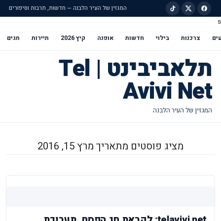
המגזין של העיר הלבנה — חדשות, תרבות וסיפורים
s
ילוג לתוכן הראשי
ים
צרכנות
בילוי
חדשות
אופנה
קיץ 2026
תיירות
חגים
תלאביבינט | Tel
Avivi Net
מציג פוסטים מתאריך מרץ 15, 2016
telavivi.net: לקראת חג הפסח, תערוכת