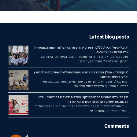
Latest blog posts
"התגלית של הקיץ": 1,700 צעירים יהודים מרחבי העולם התאחדו באמפי תל
אביב והביעו אמון בישראל!
מנכ"ל תגלית, גידי מרק, ציין כי מאז תחילת המלחמה הגיעו לישראל באמצעות
הארגון יותר מ־60 אלף משתתפים, מתנדב...
"צו קיפול" – מהלך ההתנדבות עבור משפחות המילואים מתנדבים מכל הארץ
יסייעו בטיפול בכביסה!
בזמן שאלפי משפחות מתמודדות עם שגרת חיים מאתגרת בעקבות שירות
המילואים הממושך, מיזם "צו קיפול" מזמין את ...
בנק הפועלים פותח את ההרשמה לקרן המלגות "פועלים להצלחה" – 120
מלגות בסך 10,000 ₪ לסטודנטים ברחבי הארץ!!!
שנה שמינית ברציפות: בנק הפועלים מכריז על פתיחת ההרשמה לקרן המלגות
"פועלים להצלחה", במסגרתה יע...
Comments