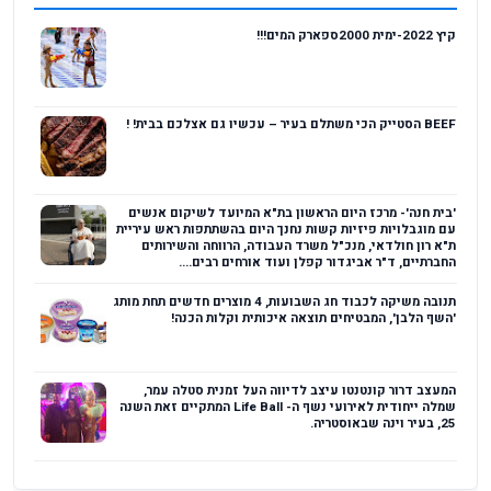
קיץ 2022-ימית 2000ספארק המים!!!
BEEF הסטייק הכי משתלם בעיר – עכשיו גם אצלכם בבית! !
'בית חנה'- מרכז היום הראשון בת"א המיועד לשיקום אנשים
עם מוגבלויות פיזיות קשות נחנך היום בהשתתפות ראש עיריית
ת"א רון חולדאי, מנכ"ל משרד העבודה, הרווחה והשירותים
החברתיים, ד"ר אביגדור קפלן ועוד אורחים רבים....
תנובה משיקה לכבוד חג השבועות, 4 מוצרים חדשים תחת מותג
'השף הלבן', המבטיחים תוצאה איכותית וקלות הכנה!
המעצב דרור קונטנטו עיצב לדיווה העל זמנית סטלה עמר,
שמלה ייחודית לאירועי נשף ה- Life Ball המתקיים זאת השנה
25, בעיר וינה שבאוסטריה.