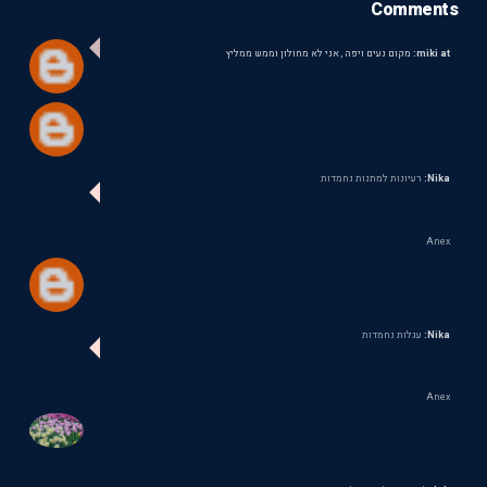
Comments
miki at:
מקום נעים ויפה , אני לא מחולון וממש ממליץ
Nika:
רעיונות למתנות נחמדות
Anex
Nika:
עגלות נחמדות
Anex