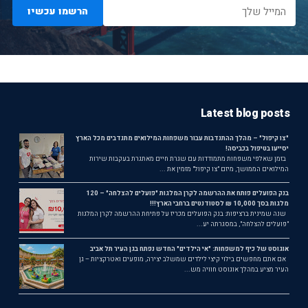
הרשמו עכשיו
Latest blog posts
"צו קיפול" – מהלך ההתנדבות עבור משפחות המילואים מתנדבים מכל הארץ
יסייעו בטיפול בכביסה!
בזמן שאלפי משפחות מתמודדות עם שגרת חיים מאתגרת בעקבות שירות
המילואים הממושך, מיזם "צו קיפול" מזמין את ...
בנק הפועלים פותח את ההרשמה לקרן המלגות "פועלים להצלחה" – 120
מלגות בסך 10,000 ₪ לסטודנטים ברחבי הארץ!!!
שנה שמינית ברציפות: בנק הפועלים מכריז על פתיחת ההרשמה לקרן המלגות
"פועלים להצלחה", במסגרתה יע...
אוגוסט של כיף למשפחות: "אי הילדים" החדש נפתח בגן העיר תל אביב
אם אתם מחפשים בילוי קיצי לילדים שמשלב יצירה, מופעים ואטרקציות – גן
העיר מציע במהלך אוגוסט חוויה מש...