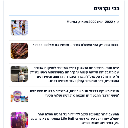
הכי נקראים
קיץ 2022-ימית 2000ספארק המים!!!
BEEF הסטייק הכי משתלם בעיר – עכשיו גם אצלכם בבית! !
'בית חנה'- מרכז היום הראשון בת"א המיועד לשיקום אנשים
עם מוגבלויות פיזיות קשות נחנך היום בהשתתפות ראש עיריית
ת"א רון חולדאי, מנכ"ל משרד העבודה, הרווחה והשירותים
החברתיים, ד"ר אביגדור קפלן ועוד אורחים רבים....
תנובה משיקה לכבוד חג השבועות, 4 מוצרים חדשים תחת מותג
'השף הלבן', המבטיחים תוצאה איכותית וקלות הכנה!
המעצב דרור קונטנטו עיצב לדיווה העל זמנית סטלה עמר,
שמלה ייחודית לאירועי נשף ה- Life Ball המתקיים זאת השנה
25, בעיר וינה שבאוסטריה.