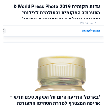
עדות מקומית 2019 World Press Photo &
התערוכה המקומית והעולמית לצילומי
עיתונות במוז"א – מוזיאון ארץ-ישראל,
דצמבר 30, 2019
תל-אביב
המשך לקרוא
"בארכה" הודיעה היום על השקת טעם חדש –
אריסה המצטרף לסדרת הטחינה המעודנת