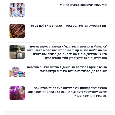
קיץ 2022-ימית 2000ספארק המים!!!
BEEF הסטייק הכי משתלם בעיר – עכשיו גם אצלכם בבית! !
'בית חנה'- מרכז היום הראשון בת"א המיועד לשיקום אנשים
עם מוגבלויות פיזיות קשות נחנך היום בהשתתפות ראש עיריית
ת"א רון חולדאי, מנכ"ל משרד העבודה, הרווחה והשירותים
החברתיים, ד"ר אביגדור קפלן ועוד אורחים רבים....
תנובה משיקה לכבוד חג השבועות, 4 מוצרים חדשים תחת מותג
'השף הלבן', המבטיחים תוצאה איכותית וקלות הכנה!
המעצב דרור קונטנטו עיצב לדיווה העל זמנית סטלה עמר,
שמלה ייחודית לאירועי נשף ה- Life Ball המתקיים זאת השנה
25, בעיר וינה שבאוסטריה.