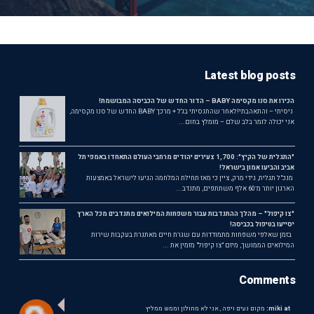
Latest blog posts
הכירו את סנו מקסימה BABY – הדור החדש של הכביסה המבושמת!
ניסיתי – והתאהבתי!לאחר שהתנסיתי בג'ל + מרכך BABY החדש של סנו מקסימה,
אני יכולה לומר בלב שלם – מומלץ בחום...
"התגלית של הקיץ": 1,700 צעירים יהודים מרחבי העולם התאחדו באמפי תל
אביב והביעו אמון בישראל!
מנכ"ל תגלית, גידי מרק, ציין כי מאז תחילת המלחמה הגיעו לישראל באמצעות
הארגון יותר מ־60 אלף משתתפים, מתנדב...
"צו קיפול" – מהלך ההתנדבות עבור משפחות המילואים מתנדבים מכל הארץ
יסייעו בטיפול בכביסה!
בזמן שאלפי משפחות מתמודדות עם שגרת חיים מאתגרת בעקבות שירות
המילואים הממושך, מיזם "צו קיפול" מזמין את ...
Comments
miki at:
מקום נעים ויפה , אני לא מחולון וממש ממליץ