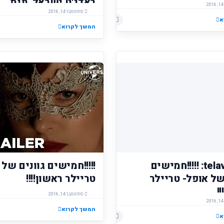
באדג'ט ישראל, תימ...
ספטמבר 14, 2016
א
הוסף רשומת תגובה
המשך לקרוא
telavivi.net: !!!!!חמישים
!!!!!חמישים גוונים של 
של אופל- טריילר
טריילר ראשון!!!!
!
ספטמבר 14, 2016
המשך לקרוא
א
הוסף רשומת תגובה