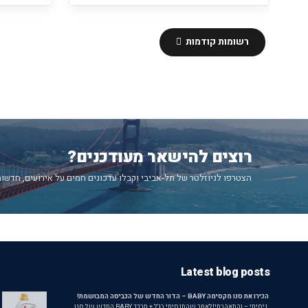
רשומות קודמות
רוצים להישאר מעודכנים?
הצטרפו לניוזלטר של תל-אביבי וקבלו עדכונים חמים על אירועים, חדשות
Latest blog posts
הכירו את סנו מקסימה BABY – הדור החדש של הכביסה המבושמת!
ניסיתי – והתאהבתי!לאחר שהתנסיתי בג'ל + מרכך BABY החדש של סנו