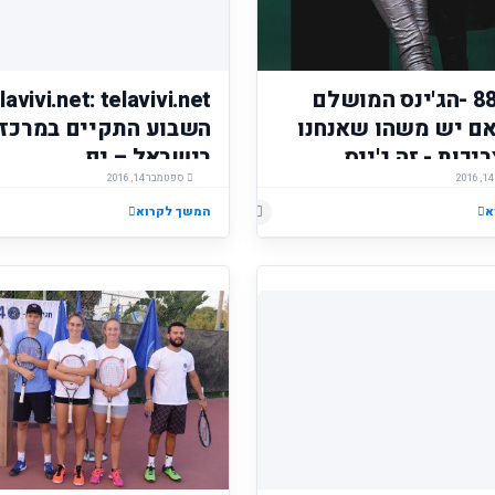
לונדון 88 -הג'ינס המושלם
אם יש משהו שאנחנו
השבוע התקיים במרכז 
יכות - זה ג'ינס
בישראל – יפ...
ספטמבר 14, 2016
א
הוסף רשומת תגובה
המשך לקרוא