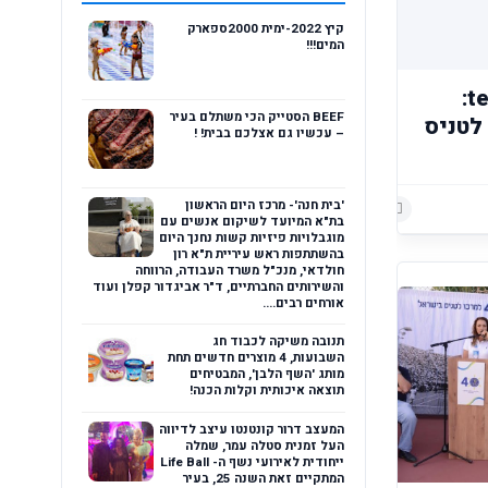
קיץ 2022-ימית 2000ספארק
המים!!!
telavivi.net: telavivi.net:
BEEF הסטייק הכי משתלם בעיר
לטניס
– עכשיו גם אצלכם בבית! !
'בית חנה'- מרכז היום הראשון
הוסף רשומת תגובה
הוסף רשומת תגובה
בת"א המיועד לשיקום אנשים עם
מוגבלויות פיזיות קשות נחנך היום
בהשתתפות ראש עיריית ת"א רון
חולדאי, מנכ"ל משרד העבודה, הרווחה
והשירותים החברתיים, ד"ר אביגדור קפלן ועוד
אורחים רבים....
תנובה משיקה לכבוד חג
השבועות, 4 מוצרים חדשים תחת
מותג 'השף הלבן', המבטיחים
תוצאה איכותית וקלות הכנה!
המעצב דרור קונטנטו עיצב לדיווה
העל זמנית סטלה עמר, שמלה
ייחודית לאירועי נשף ה- Life Ball
המתקיים זאת השנה 25, בעיר