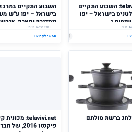
telavivi.net: השבוע התקיים
השבוע התקיים במרכז 
לטניס בישראל – יפו
בישראל – יפו ע"ש מ
חות נ...
נוסדורף ומארק, אירוע 
ספטמבר 14, 2016
לכל הקהילה,האירוע נע
כחלק מאירועי 40 שנ
א
הוסף רשומת תגובה
המשך לקרוא
להקמת המרכז לטניס 
לחג ברשת סולתם
telavivi.net: מכונית 
פיקנטו 2016, של חב