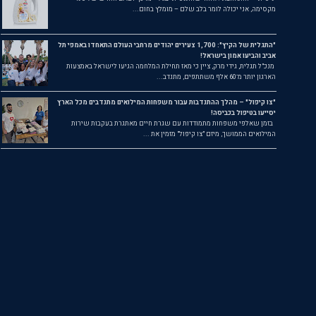
מקסימה, אני יכולה לומר בלב שלם – מומלץ בחום...
"התגלית של הקיץ": 1,700 צעירים יהודים מרחבי העולם התאחדו באמפי תל
אביב והביעו אמון בישראל!
מנכ"ל תגלית, גידי מרק, ציין כי מאז תחילת המלחמה הגיעו לישראל באמצעות
הארגון יותר מ־60 אלף משתתפים, מתנדב...
"צו קיפול" – מהלך ההתנדבות עבור משפחות המילואים מתנדבים מכל הארץ
יסייעו בטיפול בכביסה!
בזמן שאלפי משפחות מתמודדות עם שגרת חיים מאתגרת בעקבות שירות
המילואים הממושך, מיזם "צו קיפול" מזמין את ...