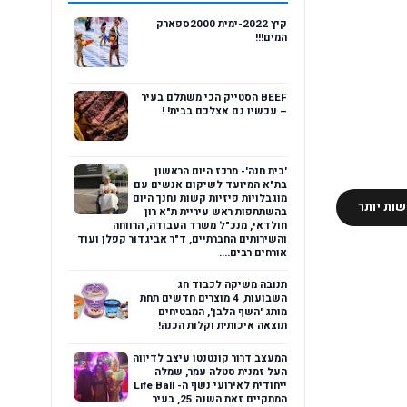
קיץ 2022-ימית 2000ספארק
המים!!!
BEEF הסטייק הכי משתלם בעיר
– עכשיו גם אצלכם בבית! !
'בית חנה'- מרכז היום הראשון
בת"א המיועד לשיקום אנשים עם
מוגבלויות פיזיות קשות נחנך היום
ות יותר
בהשתתפות ראש עיריית ת"א רון
חולדאי, מנכ"ל משרד העבודה, הרווחה
והשירותים החברתיים, ד"ר אביגדור קפלן ועוד
אורחים רבים....
תנובה משיקה לכבוד חג
השבועות, 4 מוצרים חדשים תחת
מותג 'השף הלבן', המבטיחים
תוצאה איכותית וקלות הכנה!
המעצב דרור קונטנטו עיצב לדיווה
העל זמנית סטלה עמר, שמלה
ייחודית לאירועי נשף ה- Life Ball
המתקיים זאת השנה 25, בעיר