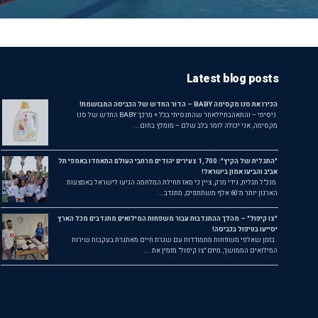
Latest blog posts
הכירו את סנו מקסימה BABY – הדור החדש של הכביסה המבושמת!
ניסיתי – והתאהבתי!לאחר שהתנסיתי בג'ל + מרכך BABY החדש של סנו
מקסימה, אני יכולה לומר בלב שלם – מומלץ בחום...
"התגלית של הקיץ": 1,700 צעירים יהודים מרחבי העולם התאחדו באמפי תל
אביב והביעו אמון בישראל!
מנכ"ל תגלית, גידי מרק, ציין כי מאז תחילת המלחמה הגיעו לישראל באמצעות
הארגון יותר מ־60 אלף משתתפים, מתנדב...
"צו קיפול" – מהלך ההתנדבות עבור משפחות המילואים מתנדבים מכל הארץ
יסייעו בטיפול בכביסה!
בזמן שאלפי משפחות מתמודדות עם שגרת חיים מאתגרת בעקבות שירות
המילואים הממושך, מיזם "צו קיפול" מזמין את ...