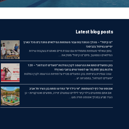
Latest blog posts
"צו קיפול" – מהלך ההתנדבות עבור משפחות המילואים מתנדבים מכל הארץ
יסייעו בטיפול בכביסה!
בזמן שאלפי משפחות מתמודדות עם שגרת חיים מאתגרת בעקבות שירות
המילואים הממושך, מיזם "צו קיפול" מזמין את ...
בנק הפועלים פותח את ההרשמה לקרן המלגות "פועלים להצלחה" – 120
מלגות בסך 10,000 ₪ לסטודנטים ברחבי הארץ!!!
שנה שמינית ברציפות: בנק הפועלים מכריז על פתיחת ההרשמה לקרן המלגות
"פועלים להצלחה", במסגרתה יע...
אוגוסט של כיף למשפחות: "אי הילדים" החדש נפתח בגן העיר תל אביב
אם אתם מחפשים בילוי קיצי לילדים שמשלב יצירה, מופעים ואטרקציות – גן
העיר מציע במהלך אוגוסט חוויה מש...