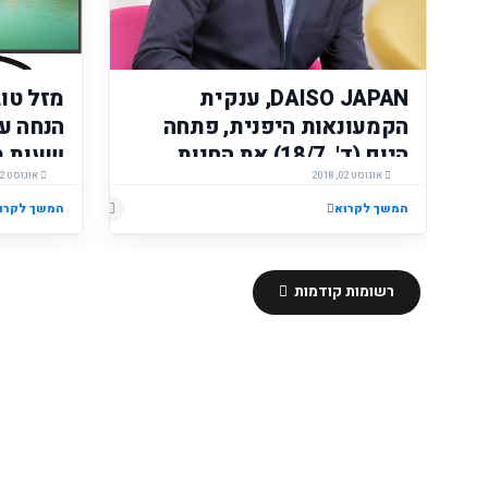
DAISO JAPAN, ענקית
הקמעונאות היפנית, פתחה
היום (ד', 18/7) את החנות
אוגוסט 02, 2018
השנייה של הרשת בישראל
אוגוסט 02, 2018
בכל סני
Friendly "רננים" ברעננה
המשך לקרוא
המשך לקרו
רשומות קודמות