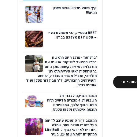
קיץ 2022-ימית 2000ספארק
המים!!!
BEEF הסטייק הכי משתלם בעיר
– עכשיו גם אצלכם בבית! !
'בית חנה'- מרכז היום הראשון
הוסף רשומת תגובה
בת"א המיועד לשיקום אנשים עם
מוגבלויות פיזיות קשות נחנך היום
בהשתתפות ראש עיריית ת"א רון
חולדאי, מנכ"ל משרד העבודה, הרווחה
והשירותים החברתיים, ד"ר אביגדור קפלן ועוד
ות יותר
אורחים רבים....
תנובה משיקה לכבוד חג
השבועות, 4 מוצרים חדשים תחת
מותג 'השף הלבן', המבטיחים
תוצאה איכותית וקלות הכנה!
המעצב דרור קונטנטו עיצב לדיווה
העל זמנית סטלה עמר, שמלה
ייחודית לאירועי נשף ה- Life Ball
המתקיים זאת השנה 25, בעיר