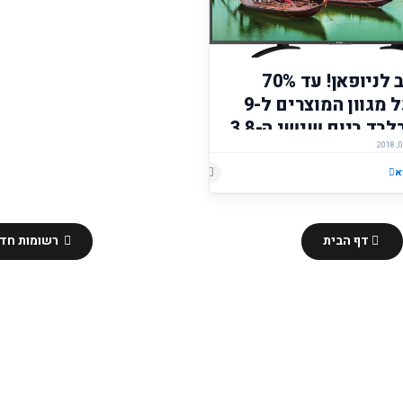
מזל טוב לניופאן! עד 70%
הנחה על מגוון המוצרים ל-9
שעות בלבד ביום שישי ה-3.8
פי ניופאן אאוטלט
א
הוסף רשומת תגובה
דף הבית
רשומות חדש