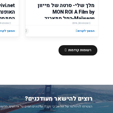
מלך שלי- סרטה של מייוון
MON ROI A Film by
האופנה 
Maïwenn-החל מתאריך
המתמחה
אוגוסט 30, 2016
15.09.2016 בסינמטק תל
אוגוסט 29, 2016
אביב וברחבי הארץ
המשך לקרוא
המשך לקרו
רשומות קודמות
רוצים להישאר מעודכנים?
הצטרפו לניוזלטר של תל-אביבי וקבלו עדכונים חמים על אירועים, חדשות