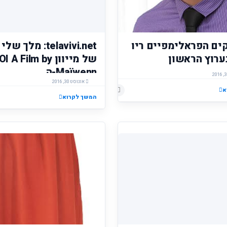
ם הפראלימפיים ריו
telavivi.net: מלך
של מייוון Film by
Maïwenn-ה...
אוגוסט 30, 2016
א
הוסף רשומת תגובה
המשך לקרוא