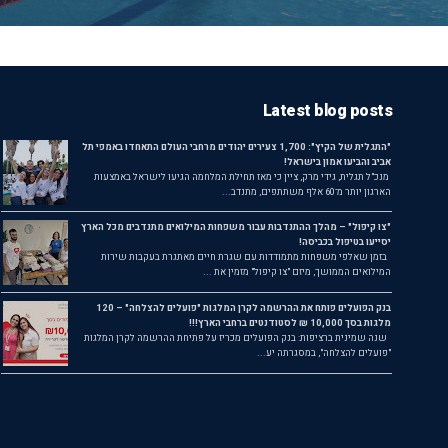
Latest blog posts
"התגלית של הקיץ": 1,700 צעירים יהודים מרחבי העולם התאחדו באמפי תל
אביב והביעו אמון בישראל!
מנכ"ל תגלית, גידי מרק, ציין כי מאז תחילת המלחמה הגיעו לישראל באמצעות
הארגון יותר מ־60 אלף משתתפים, מתנדב...
"צו קיפול" – מהלך ההתנדבות עבור משפחות המילואים מתנדבים מכל הארץ
יסייעו בטיפול בכביסה!
בזמן שאלפי משפחות מתמודדות עם שגרת חיים מאתגרת בעקבות שירות
המילואים הממושך, מיזם "צו קיפול" מזמין את ...
בנק הפועלים פותח את ההרשמה לקרן המלגות "פועלים להצלחה" – 120
מלגות בסך 10,000 ₪ לסטודנטים ברחבי הארץ!!!
שנה שמינית ברציפות: בנק הפועלים מכריז על פתיחת ההרשמה לקרן המלגות
"פועלים להצלחה", במסגרתה יע...