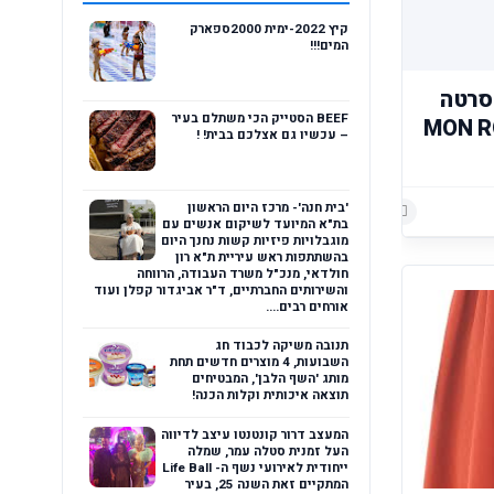
קיץ 2022-ימית 2000ספארק
המים!!!
 שלי סרטה
BEEF הסטייק הכי משתלם בעיר
MON ROI A 
– עכשיו גם אצלכם בבית! !
הוסף רשומת תגובה
'בית חנה'- מרכז היום הראשון
הוסף רשומת תגובה
בת"א המיועד לשיקום אנשים עם
מוגבלויות פיזיות קשות נחנך היום
בהשתתפות ראש עיריית ת"א רון
חולדאי, מנכ"ל משרד העבודה, הרווחה
והשירותים החברתיים, ד"ר אביגדור קפלן ועוד
אורחים רבים....
תנובה משיקה לכבוד חג
השבועות, 4 מוצרים חדשים תחת
מותג 'השף הלבן', המבטיחים
תוצאה איכותית וקלות הכנה!
המעצב דרור קונטנטו עיצב לדיווה
העל זמנית סטלה עמר, שמלה
ייחודית לאירועי נשף ה- Life Ball
המתקיים זאת השנה 25, בעיר