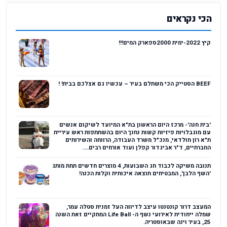
הכי נקראים
קיץ 2022-ימית 2000ספארק המים!!!
BEEF הסטייק הכי משתלם בעיר – עכשיו גם אצלכם בבית! !
'בית חנה'- מרכז היום הראשון בת"א המיועד לשיקום אנשים
עם מוגבלויות פיזיות קשות נחנך היום בהשתתפות ראש עיריית
ת"א רון חולדאי, מנכ"ל משרד העבודה, הרווחה והשירותים
החברתיים, ד"ר אביגדור קפלן ועוד אורחים רבים....
תנובה משיקה לכבוד חג השבועות, 4 מוצרים חדשים תחת מותג
'השף הלבן', המבטיחים תוצאה איכותית וקלות הכנה!
המעצב דרור קונטנטו עיצב לדיווה העל זמנית סטלה עמר,
שמלה ייחודית לאירועי נשף ה- Life Ball המתקיים זאת השנה
25, בעיר וינה שבאוסטריה.