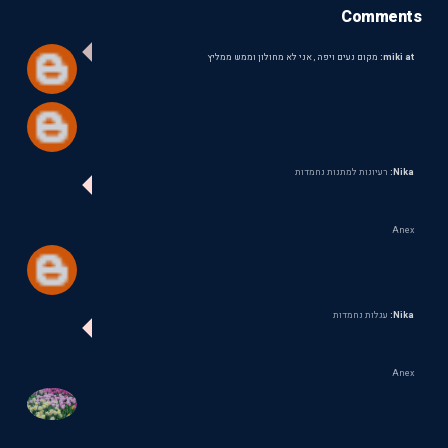
Comments
miki at:
מקום נעים ויפה , אני לא מחולון וממש ממליץ
Nika:
רעיונות למתנות נחמדות
Anex
Nika:
עגלות נחמדות
Anex