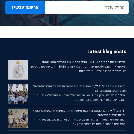
הרשמו עכשיו
Latest blog posts
הכירו את סנו מקסימה BABY – הדור החדש של הכביסה המבושמת!
ניסיתי – והתאהבתי!לאחר שהתנסיתי בג'ל + מרכך BABY החדש של סנו מקסימה,
אני יכולה לומר בלב שלם – מומלץ בחום...
"התגלית של הקיץ": 1,700 צעירים יהודים מרחבי העולם התאחדו באמפי תל
אביב והביעו אמון בישראל!
מנכ"ל תגלית, גידי מרק, ציין כי מאז תחילת המלחמה הגיעו לישראל באמצעות
הארגון יותר מ־60 אלף משתתפים, מתנדב...
"צו קיפול" – מהלך ההתנדבות עבור משפחות המילואים מתנדבים מכל הארץ
יסייעו בטיפול בכביסה!
בזמן שאלפי משפחות מתמודדות עם שגרת חיים מאתגרת בעקבות שירות
המילואים הממושך, מיזם "צו קיפול" מזמין את ...