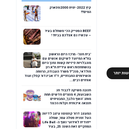
קיץ 2022-ימית 2000ספארק
המים!!!
BEEF הסטייק הכי משתלם בעיר
– עכשיו גם אצלכם בבית! !
'בית חנה'- מרכז היום הראשון
בת"א המיועד לשיקום אנשים עם
מוגבלויות פיזיות קשות נחנך היום
בהשתתפות ראש עיריית ת"א רון
חולדאי, מנכ"ל משרד העבודה, הרווחה
ות יותר
והשירותים החברתיים, ד"ר אביגדור קפלן ועוד
אורחים רבים....
תנובה משיקה לכבוד חג
השבועות, 4 מוצרים חדשים תחת
מותג 'השף הלבן', המבטיחים
תוצאה איכותית וקלות הכנה!
המעצב דרור קונטנטו עיצב לדיווה
העל זמנית סטלה עמר, שמלה
ייחודית לאירועי נשף ה- Life Ball
המתקיים זאת השנה 25, בעיר