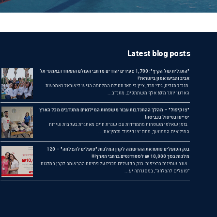
Latest blog posts
"התגלית של הקיץ": 1,700 צעירים יהודים מרחבי העולם התאחדו באמפי תל
אביב והביעו אמון בישראל!
מנכ"ל תגלית, גידי מרק, ציין כי מאז תחילת המלחמה הגיעו לישראל באמצעות
הארגון יותר מ־60 אלף משתתפים, מתנדב...
"צו קיפול" – מהלך ההתנדבות עבור משפחות המילואים מתנדבים מכל הארץ
יסייעו בטיפול בכביסה!
בזמן שאלפי משפחות מתמודדות עם שגרת חיים מאתגרת בעקבות שירות
המילואים הממושך, מיזם "צו קיפול" מזמין את ...
בנק הפועלים פותח את ההרשמה לקרן המלגות "פועלים להצלחה" – 120
מלגות בסך 10,000 ₪ לסטודנטים ברחבי הארץ!!!
שנה שמינית ברציפות: בנק הפועלים מכריז על פתיחת ההרשמה לקרן המלגות
"פועלים להצלחה", במסגרתה יע...