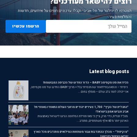
רוצים להישאר מעודכנים?
הצטרפו לניוזלטר של תל-אביבי וקבלו עדכונים חמים על אירועים, חדשות
והמלצות בעיר.
הרשמו עכשיו
Latest blog posts
הכירו את סנו מקסימה BABY – הדור החדש של הכביסה המבושמת!
ניסיתי – והתאהבתי!לאחר שהתנסיתי בג'ל + מרכך BABY החדש של סנו מקסימה,
אני יכולה לומר בלב שלם – מומלץ בחום...
"התגלית של הקיץ": 1,700 צעירים יהודים מרחבי העולם התאחדו באמפי תל
אביב והביעו אמון בישראל!
מנכ"ל תגלית, גידי מרק, ציין כי מאז תחילת המלחמה הגיעו לישראל באמצעות
הארגון יותר מ־60 אלף משתתפים, מתנדב...
"צו קיפול" – מהלך ההתנדבות עבור משפחות המילואים מתנדבים מכל הארץ
יסייעו בטיפול בכביסה!