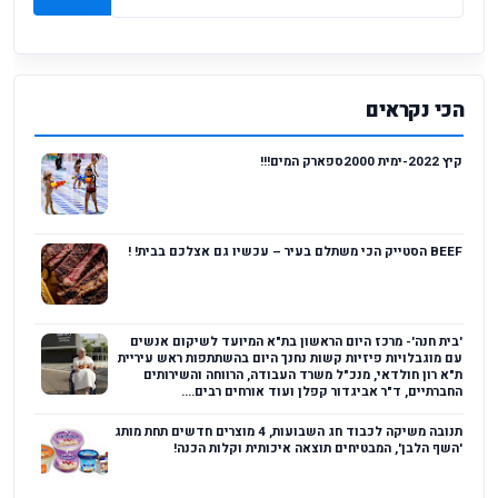
הכי נקראים
קיץ 2022-ימית 2000ספארק המים!!!
BEEF הסטייק הכי משתלם בעיר – עכשיו גם אצלכם בבית! !
'בית חנה'- מרכז היום הראשון בת"א המיועד לשיקום אנשים
עם מוגבלויות פיזיות קשות נחנך היום בהשתתפות ראש עיריית
ת"א רון חולדאי, מנכ"ל משרד העבודה, הרווחה והשירותים
החברתיים, ד"ר אביגדור קפלן ועוד אורחים רבים....
תנובה משיקה לכבוד חג השבועות, 4 מוצרים חדשים תחת מותג
'השף הלבן', המבטיחים תוצאה איכותית וקלות הכנה!