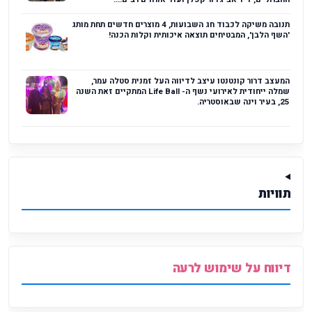
תנובה משיקה לכבוד חג השבועות, 4 מוצרים חדשים תחת מותג
'השף הלבן', המבטיחים תוצאה איכותית וקלות הכנה!
המעצב דרור קונטנטו עיצב לדיווה העל זמנית סטלה עמר,
שמלה ייחודית לאירועי נשף ה- Life Ball המתקיים זאת השנה
25, בעיר וינה שבאוסטריה.
תוויות
דיווח על שימוש לרעה