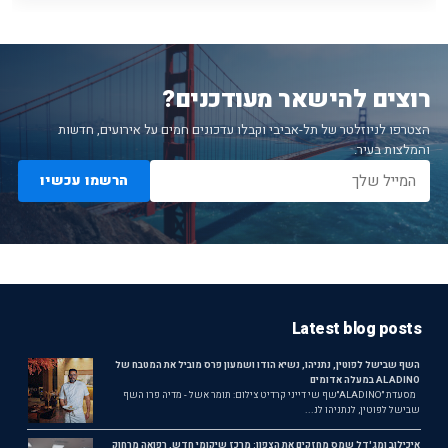
רוצים להישאר מעודכנים?
הצטרפו לניוזלטר של תל-אביבי וקבלו עדכונים חמים על אירועים, חדשות
והמלצות בעיר.
הרשמו עכשיו
Latest blog posts
השף שבישל לפוטין, נתניהו, נשיא הודו ושמעון פרס מוביל את המטבח של
ALADINO במעלה אדומים
מסעדת ״ALADINO״שף שי דייני קרדיט צילום: תומר אשל - מדיה פרו השף
שבישל לפוטין, לנתניהו לנ...
איכילוב ומג'דל שמס מחזקים את הצפון: מרכז שיקומי חדש, רפואה מרחוק