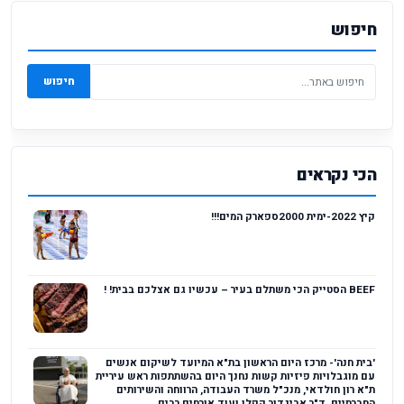
חיפוש
חיפוש
הכי נקראים
קיץ 2022-ימית 2000ספארק המים!!!
BEEF הסטייק הכי משתלם בעיר – עכשיו גם אצלכם בבית! !
'בית חנה'- מרכז היום הראשון בת"א המיועד לשיקום אנשים
עם מוגבלויות פיזיות קשות נחנך היום בהשתתפות ראש עיריית
ת"א רון חולדאי, מנכ"ל משרד העבודה, הרווחה והשירותים
החברתיים, ד"ר אביגדור קפלן ועוד אורחים רבים....