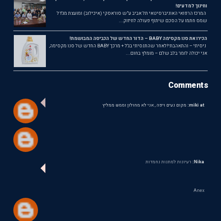
וחינוך למדעים!
המרכז הרפואי האוניברסיטאי תל אביב ע"ש סוראסקי (איכילוב) ומועצת מג'דל
שמס חתמו על הסכם שיתוף פעולה לחיזוק...
הכירו את סנו מקסימה BABY – הדור החדש של הכביסה המבושמת!
ניסיתי – והתאהבתי!לאחר שהתנסיתי בג'ל + מרכך BABY החדש של סנו מקסימה,
אני יכולה לומר בלב שלם – מומלץ בחום...
Comments
miki at:
מקום נעים ויפה , אני לא מחולון וממש ממליץ
Nika:
רעיונות למתנות נחמדות
Anex