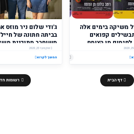
 משיקה בימים אלה
ג'ודי שלום ניר מוזס א
בשילים קפואים
בביתה חתונה של 
הוסף רשומת תגובה
לחימום מן הצומח.
משוחרר מתוכנית משל
ים מיוצרים על בסיס
אוקטובר 25, 2020
עמותת שניר!
ם מהמטבח הביתי אשר
א
המשך לקרוא
ם בטעמם את
הם הבשריים.
דף הבית
רשומות חדש