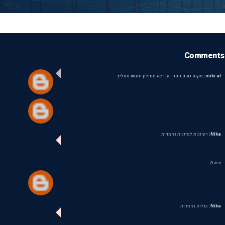
Comments
miki at:
מקום נעים ויפה , אני לא מחולון וממש ממליץ
Nika:
רעיונות למתנות נחמדות
Anex
Nika:
עגלות נחמדות