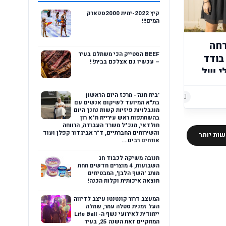
קיץ 2022-ימית 2000ספארק
המים!!!
רחה
BEEF הסטייק הכי משתלם בעיר
חייל בודד
– עכשיו גם אצלכם בבית! !
י של
'בית חנה'- מרכז היום הראשון
הוסף רשומת תגובה
הוסף רשומת תגובה
בת"א המיועד לשיקום אנשים עם
מוגבלויות פיזיות קשות נחנך היום
בהשתתפות ראש עיריית ת"א רון
חולדאי, מנכ"ל משרד העבודה, הרווחה
והשירותים החברתיים, ד"ר אביגדור קפלן ועוד
ות יותר
אורחים רבים....
תנובה משיקה לכבוד חג
השבועות, 4 מוצרים חדשים תחת
מותג 'השף הלבן', המבטיחים
תוצאה איכותית וקלות הכנה!
המעצב דרור קונטנטו עיצב לדיווה
העל זמנית סטלה עמר, שמלה
ייחודית לאירועי נשף ה- Life Ball
המתקיים זאת השנה 25, בעיר