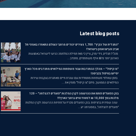
Latest blog posts
"התגלית של הקיץ": 1,700 צעירים יהודים מרחבי העולם התאחדו באמפי תל
אביב והביעו אמון בישראל!
מנכ"ל תגלית, גידי מרק, ציין כי מאז תחילת המלחמה הגיעו לישראל באמצעות
הארגון יותר מ־60 אלף משתתפים, מתנדב...
"צו קיפול" – מהלך ההתנדבות עבור משפחות המילואים מתנדבים מכל הארץ
יסייעו בטיפול בכביסה!
בזמן שאלפי משפחות מתמודדות עם שגרת חיים מאתגרת בעקבות שירות
המילואים הממושך, מיזם "צו קיפול" מזמין את ...
בנק הפועלים פותח את ההרשמה לקרן המלגות "פועלים להצלחה" – 120
מלגות בסך 10,000 ₪ לסטודנטים ברחבי הארץ!!!
שנה שמינית ברציפות: בנק הפועלים מכריז על פתיחת ההרשמה לקרן המלגות
"פועלים להצלחה", במסגרתה יע...