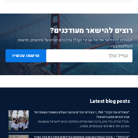
רוצים להישאר מעודכנים?
הצטרפו לניוזלטר של תל-אביבי וקבלו עדכונים חמים על אירועים, חדשות
והמלצות בעיר.
הרשמו עכשיו
Latest blog posts
"התגלית של הקיץ": 1,700 צעירים יהודים מרחבי העולם התאחדו באמפי תל
אביב והביעו אמון בישראל!
מנכ"ל תגלית, גידי מרק, ציין כי מאז תחילת המלחמה הגיעו לישראל באמצעות
הארגון יותר מ־60 אלף משתתפים, מתנדב...
"צו קיפול" – מהלך ההתנדבות עבור משפחות המילואים מתנדבים מכל הארץ