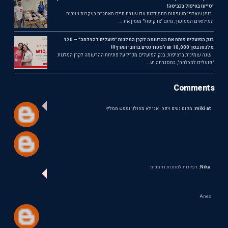
יסייעו בטיפול בכביסה!
בזמן שאלפי משפחות מתמודדות עם שגרת חיים מאתגרת בעקבות שירות
המילואים הממושך, מיזם "צו קיפול" מזמין את ...
בנק הפועלים פותח את ההרשמה לקרן המלגות "פועלים להצלחה" – 120
מלגות בסך 10,000 ₪ לסטודנטים ברחבי הארץ!!!
שנה שמינית ברציפות: בנק הפועלים מכריז על פתיחת ההרשמה לקרן המלגות
"פועלים להצלחה", במסגרתה יע...
Comments
miki at:
מקום נעים ויפה , אני לא מחולון וממש ממליץ
Nika:
רעיונות למתנות נחמדות
Anex