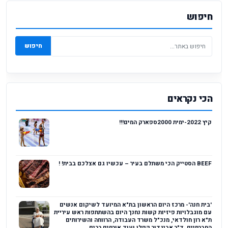
חיפוש
חיפוש
הכי נקראים
קיץ 2022-ימית 2000ספארק המים!!!
BEEF הסטייק הכי משתלם בעיר – עכשיו גם אצלכם בבית! !
'בית חנה'- מרכז היום הראשון בת"א המיועד לשיקום אנשים
עם מוגבלויות פיזיות קשות נחנך היום בהשתתפות ראש עיריית
ת"א רון חולדאי, מנכ"ל משרד העבודה, הרווחה והשירותים
החברתיים, ד"ר אביגדור קפלן ועוד אורחים רבים....