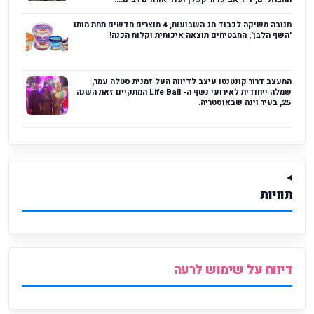
תנובה משיקה לכבוד חג השבועות, 4 מוצרים חדשים תחת מותג
'השף הלבן', המבטיחים תוצאה איכותית וקלות הכנה!
המעצב דרור קונטנטו עיצב לדיווה העל זמנית סטלה עמר,
שמלה ייחודית לאירועי נשף ה- Life Ball המתקיים זאת השנה
25, בעיר וינה שבאוסטריה.
תוויות
דיווח על שימוש לרעה