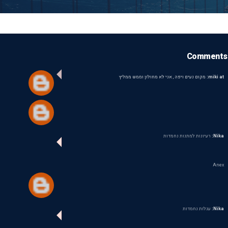
Comments
miki at:
מקום נעים ויפה , אני לא מחולון וממש ממליץ
Nika:
רעיונות למתנות נחמדות
Anex
Nika:
עגלות נחמדות