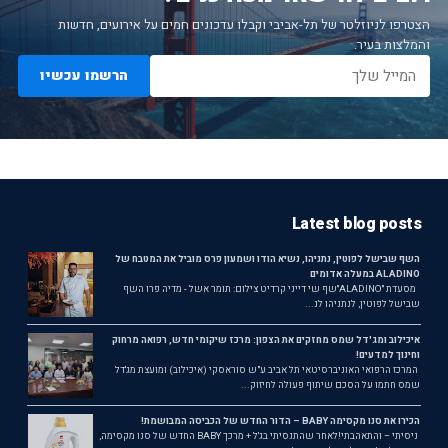
הצטרפו לניוזלטר של תל-אביבי וקבלו עדכונים חמים על אירועים, חדשות
והמלצות בעיר.
הרשמו עכשיו
Latest blog posts
השף שבישל לפוטין, נתניהו, נשיא הודו ושמעון פרס מוביל את המטבח של
ALADINO במעלה אדומים
מסעדת ״ALADINO״שף שי דייני קרדיט צילום: תומר אשל - מדיה פרו השף
שבישל לפוטין, לנתניהו לנ...
איכילוב ומג'דל שמס מחזקים את הצפון: מרכז שיקומי חדש, רפואה מרחוק
וחינוך למדעים!
המרכז הרפואי האוניברסיטאי תל אביב ע"ש סוראסקי (איכילוב) ומועצת מג'דל
שמס חתמו על הסכם שיתוף פעולה לחיזוק...
הכירו את סנו מקסימה BABY – הדור החדש של הכביסה המבושמת!
ניסיתי – והתאהבתי!לאחר שהתנסיתי בג'ל + מרכך BABY החדש של סנו מקסימה,