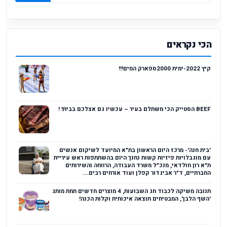
הכי נקראים
קיץ 2022-ימית 2000ספארק המים!!!
BEEF הסטייק הכי משתלם בעיר – עכשיו גם אצלכם בבית! !
'בית חנה'- מרכז היום הראשון בת"א המיועד לשיקום אנשים
עם מוגבלויות פיזיות קשות נחנך היום בהשתתפות ראש עיריית
ת"א רון חולדאי, מנכ"ל משרד העבודה, הרווחה והשירותים
החברתיים, ד"ר אביגדור קפלן ועוד אורחים רבים....
תנובה משיקה לכבוד חג השבועות, 4 מוצרים חדשים תחת מותג
'השף הלבן', המבטיחים תוצאה איכותית וקלות הכנה!