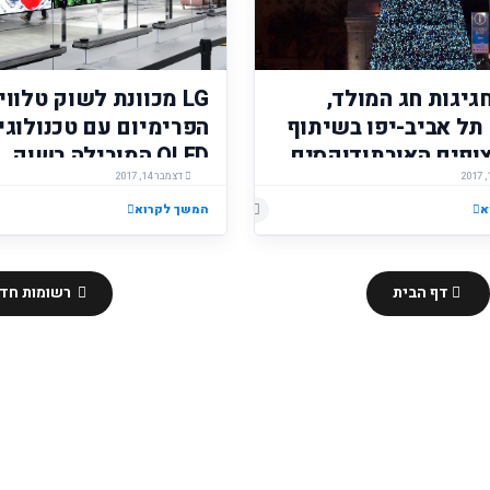
גיגות חג המולד,
LG מכוונת לשוק טלווי
תל אביב-יפו בשיתוף
ופים האורתודוקסים
OLED המובילה בשוק
יפו תציב עץ אשוח בגובה 15
דצמבר 14, 2017
הוסף רשומת תגובה
יכר השעון ביפו.
א
המשך לקרוא
דף הבית
רשומות חדש