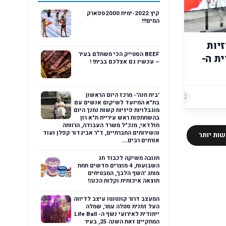
קיץ 2022-ימית 2000ספארק
המים!!!
זיות
BEEF הסטייק הכי משתלם בעיר
הפרימיום עם טכנולוגיית ה-
– עכשיו גם אצלכם בבית! !
'בית חנה'- מרכז היום הראשון
הוסף רשומת תגובה
הוסף רשומת תגובה
בת"א המיועד לשיקום אנשים עם
מוגבלויות פיזיות קשות נחנך היום
בהשתתפות ראש עיריית ת"א רון
חולדאי, מנכ"ל משרד העבודה, הרווחה
והשירותים החברתיים, ד"ר אביגדור קפלן ועוד
ות יותר
אורחים רבים....
תנובה משיקה לכבוד חג
השבועות, 4 מוצרים חדשים תחת
מותג 'השף הלבן', המבטיחים
תוצאה איכותית וקלות הכנה!
המעצב דרור קונטנטו עיצב לדיווה
העל זמנית סטלה עמר, שמלה
ייחודית לאירועי נשף ה- Life Ball
המתקיים זאת השנה 25, בעיר