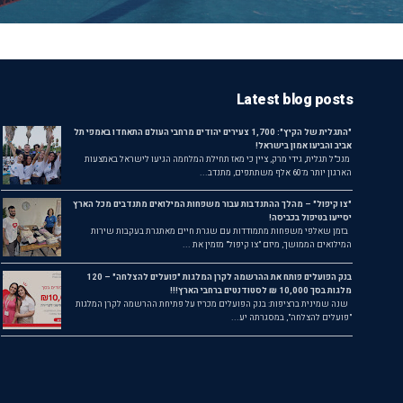
Latest blog posts
"התגלית של הקיץ": 1,700 צעירים יהודים מרחבי העולם התאחדו באמפי תל
אביב והביעו אמון בישראל!
מנכ"ל תגלית, גידי מרק, ציין כי מאז תחילת המלחמה הגיעו לישראל באמצעות
הארגון יותר מ־60 אלף משתתפים, מתנדב...
"צו קיפול" – מהלך ההתנדבות עבור משפחות המילואים מתנדבים מכל הארץ
יסייעו בטיפול בכביסה!
בזמן שאלפי משפחות מתמודדות עם שגרת חיים מאתגרת בעקבות שירות
המילואים הממושך, מיזם "צו קיפול" מזמין את ...
בנק הפועלים פותח את ההרשמה לקרן המלגות "פועלים להצלחה" – 120
מלגות בסך 10,000 ₪ לסטודנטים ברחבי הארץ!!!
שנה שמינית ברציפות: בנק הפועלים מכריז על פתיחת ההרשמה לקרן המלגות
"פועלים להצלחה", במסגרתה יע...