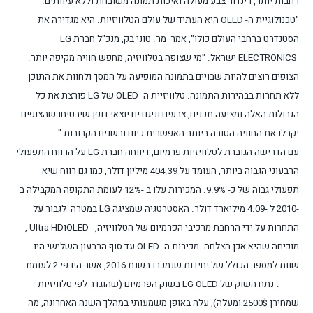
רחבות יותר, רינדור צבע מעולה ואיכות תמונה משובחת וללא עיוותים.
"טכנולוגיית ה-
OLED
היא העתיד של עולם הטלוויזיות. היא מגדירה את
הסטנדרט ברחבי העולם כולו", אמר מר. טוני בק, מנכ"ל חברת
LG
ELECTRONICS
ישראל. "מי שצופה בטלוויזיה, מחפש חוויה מקיפה יותר.
הצופים רוצים להיות שבויים בתמונה המופיעה על המסך ולחוות את התוכן
ללא תחרות בבהירות התמונה. טלוויזיית ה-
OLED
של
LG
פורצת את כל
הגבולות האלה ומציעה תכנים, צבעים וניגודים יוצאי דופן שיבטיחו שהצופים
יקבלו את החוויה הטובה ביותר האפשרית כיום ובשנים הקרובות ".
עם הדרישה הגוברת לטלוויזיות פרמיום, דיווחה חברת
LG
על הרווח התפעולי
הרבעוני הגבוה ביותר, העומד על 404.39 מיליון דולר, כמו גם רווח שיא
תפעולי גבוה של כ- 9.9%. המכירות עלו ב -12% לעומת התקופה המקבילה ב
-2010 ל -4.09 מיליארד דולר. האסטרטגיה שמציגה
LG
במטרה לגבור על
התחרות על ידי הרחבת מרכיבי הפרמיום של הטלוויזיה,
OLED
ו
Ultra HD
,
-
מוכיחה שהיא אכן הצלחה. מכירות ה-
OLED
עד סוף הרבעון השלישי היו
שוות למספר הכולל של יחידות שנמכרו בשנת 2016, אשר היו פי 2 לעומת
2015.
נתח השוק של
LG OLED
בשוק הפרמיום (שהוגדר לפי טלוויזיות
שמחירן 2500$ ומעלה), עלה באופן משמעותי במהלך השנה האחרונה, מה