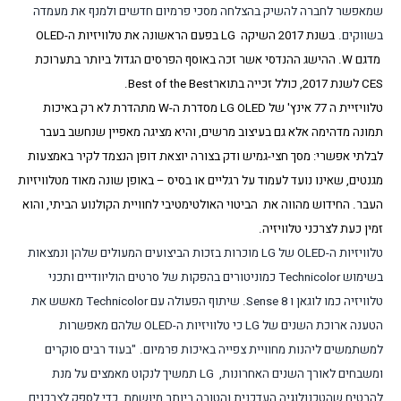
שמאפשר לחברה להשיק בהצלחה מסכי פרמיום חדשים ולמנף את מעמדה
בשווקים.
בשנת 2017 השיקה
LG
בפעם הראשונה את טלוויזיות ה-
OLED
מדגם
W
. ההישג ההנדסי אשר זכה באוסף הפרסים הגדול ביותר בתערוכת
CES
לשנת 2017, כולל זכייה בתואר
Best of the Best
.
טלוויזיית ה 77 אינץ' של
LG OLED
מסדרת ה-
W
מתהדרת לא רק באיכות
תמונה מדהימה אלא גם בעיצוב מרשים, והיא מציגה מאפיין שנחשב בעבר
לבלתי אפשרי: מסך חצי-גמיש ודק בצורה יוצאת דופן
הנצמד
לקיר באמצעות
מגנטים, שאינו נועד לעמוד על רגליים או בסיס – באופן שונה מאוד מטלוויזיות
העבר. החידוש מהווה את הביטוי האולטימטיבי לחוויית הקולנוע הביתי, והוא
זמין כעת לצרכני טלוויזיה.
טלוויזיות ה-
OLED
של
LG
מוכרות בזכות הביצועים המעולים שלהן ונמצאות
בשימוש
Technicolor
כמוניטורים בהפקות של סרטים הוליוודיים ותכני
טלוויזיה כמו לוגאן ו
Sense 8
. שיתוף הפעולה עם
Technicolor
מאשש את
הטענה ארוכת השנים של
LG
כי טלוויזיות ה-
OLED
שלהם מאפשרות
למשתמשים ליהנות מחוויית צפייה
באיכות פרמיום
.
"בעוד רבים סוקרים
ומשבחים לאורך השנים האחרונות,
LG
תמשיך לנקוט מאמצים על מנת
להבטיח שהטכנולוגיה העדכנית והטובה ביותר מיושמת, כדי לספק לצרכנים