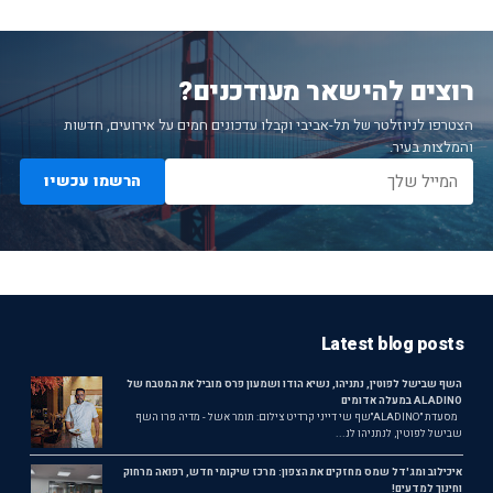
רוצים להישאר מעודכנים?
הצטרפו לניוזלטר של תל-אביבי וקבלו עדכונים חמים על אירועים, חדשות
והמלצות בעיר.
הרשמו עכשיו
Latest blog posts
השף שבישל לפוטין, נתניהו, נשיא הודו ושמעון פרס מוביל את המטבח של
ALADINO במעלה אדומים
מסעדת ״ALADINO״שף שי דייני קרדיט צילום: תומר אשל - מדיה פרו השף
שבישל לפוטין, לנתניהו לנ...
איכילוב ומג'דל שמס מחזקים את הצפון: מרכז שיקומי חדש, רפואה מרחוק
וחינוך למדעים!