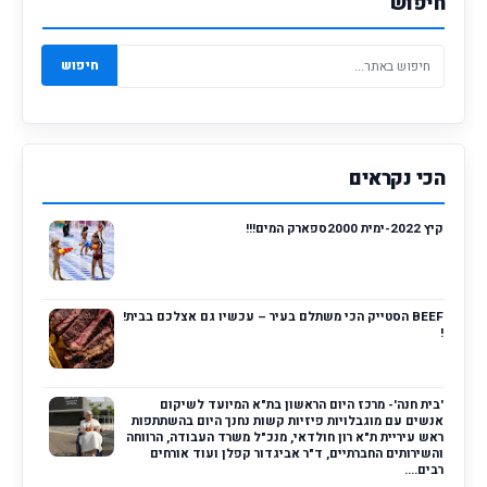
חיפוש
חיפוש
הכי נקראים
קיץ 2022-ימית 2000ספארק המים!!!
BEEF הסטייק הכי משתלם בעיר – עכשיו גם אצלכם בבית!
!
'בית חנה'- מרכז היום הראשון בת"א המיועד לשיקום
אנשים עם מוגבלויות פיזיות קשות נחנך היום בהשתתפות
ראש עיריית ת"א רון חולדאי, מנכ"ל משרד העבודה, הרווחה
והשירותים החברתיים, ד"ר אביגדור קפלן ועוד אורחים
רבים....