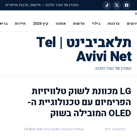
המגזין של העיר הלבנה — חדשות, תרבות וסיפורים
s
ילוג לתוכן הראשי
רועים
צרכנות
בילוי
חדשות
אופנה
קיץ 2026
תיירות
בריא
תלאביבינט | Tel
Avivi Net
LG מכוונת לשוק טלוויזיות
הפרימיום עם טכנולוגיית ה-
OLED המובילה בשוק
שולמית אטיאס | תלאביבינט -Tel Avivi Net
דצמבר 14, 2017