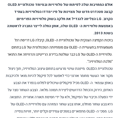
אולם המחויבות שלה לפיתוח של טלוויזיות ובמיוחד טכנולוגיית
OLED
קבעה סטנדרט חדש של מצוינות על פיו ימדדו הטלוויזיות בעתיד
הקרוב.
LG
הצליחה להגדיל את חלקה בשוק טלוויזיות הפרימיום
באמצעות טלוויזיות ה-
OLED
שלה, אותן החלה לייצר החברה לראשונה
בשנת 2013.
בזכות הקפיצה הענקית של טכנולוגיית ה-
OLED
, קיבלה
LG
דריסת רגל
משמעותית בתעשיית ה-
OLED
עם מומחיותה הטכנולוגית של
LG
בתחום
.טלוויזיית ה-
OLED
של
LG
כבר שולטת בדירוג הרייטינג והרוויחה את התואר
"מלכת הטלוויזיה".
טכנולוגיית ה
OLED
מייצגת שינוי מרעיש בתחום עיצוב הטלוויזיה, תוך ניצול
מקור אור העשוי מחומר אורגני כדי לאפשר לכל פיקסל להיות מואר ולהיכבות
באופן עצמאי. ה-
OLED
מכיל פיקסלים שיכולים לפלוט בנפרד את הצבע
האדום, הירוק והכחול הדרושים ליצירת תמונה מלאה. הצבע השחור נוצר על
ידי הפעלה וכיבוי של הפיקסל, ולא על ידי חסימת תאורה אחורית. התוצאה
היא צבע שחור מוחלט, אותו צבע שחור המזוהה עם טלוויזיית ה-
OLED
של
LG
. מסכי ה-
OLED
מתפארים במסכים עמידים וקלים יותר, זוויות צפייה