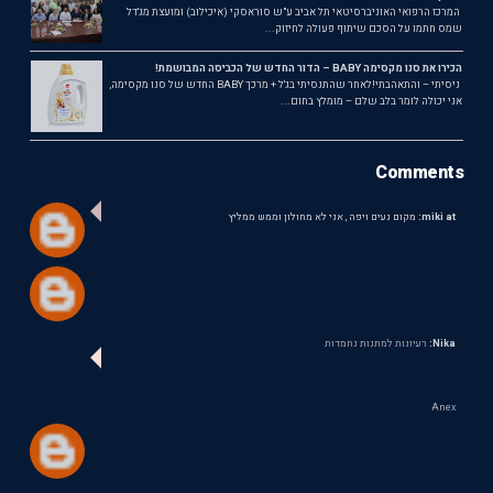
המרכז הרפואי האוניברסיטאי תל אביב ע"ש סוראסקי (איכילוב) ומועצת מג'דל
שמס חתמו על הסכם שיתוף פעולה לחיזוק...
הכירו את סנו מקסימה BABY – הדור החדש של הכביסה המבושמת!
ניסיתי – והתאהבתי!לאחר שהתנסיתי בג'ל + מרכך BABY החדש של סנו מקסימה,
אני יכולה לומר בלב שלם – מומלץ בחום...
Comments
miki at:
מקום נעים ויפה , אני לא מחולון וממש ממליץ
Nika:
רעיונות למתנות נחמדות
Anex