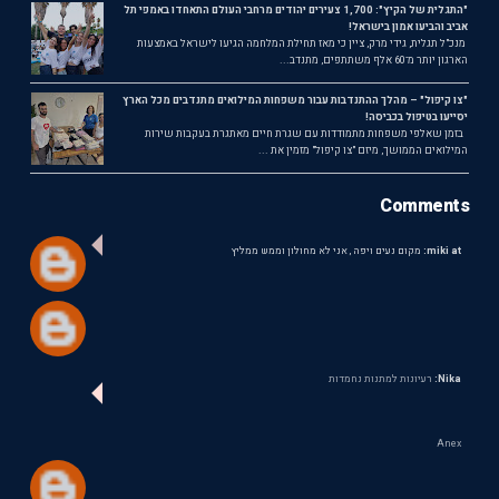
"התגלית של הקיץ": 1,700 צעירים יהודים מרחבי העולם התאחדו באמפי תל
אביב והביעו אמון בישראל!
מנכ"ל תגלית, גידי מרק, ציין כי מאז תחילת המלחמה הגיעו לישראל באמצעות
הארגון יותר מ־60 אלף משתתפים, מתנדב...
"צו קיפול" – מהלך ההתנדבות עבור משפחות המילואים מתנדבים מכל הארץ
יסייעו בטיפול בכביסה!
בזמן שאלפי משפחות מתמודדות עם שגרת חיים מאתגרת בעקבות שירות
המילואים הממושך, מיזם "צו קיפול" מזמין את ...
Comments
miki at:
מקום נעים ויפה , אני לא מחולון וממש ממליץ
Nika:
רעיונות למתנות נחמדות
Anex