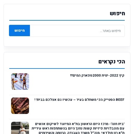
חיפוש
חיפוש
הכי נקראים
קיץ 2022-ימית 2000ספארק המים!!!
BEEF הסטייק הכי משתלם בעיר – עכשיו גם אצלכם בבית! !
'בית חנה'- מרכז היום הראשון בת"א המיועד לשיקום אנשים
עם מוגבלויות פיזיות קשות נחנך היום בהשתתפות ראש עיריית
ת"א רון חולדאי, מנכ"ל משרד העבודה, הרווחה והשירותים