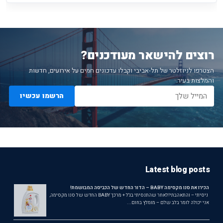
רוצים להישאר מעודכנים?
הצטרפו לניוזלטר של תל-אביבי וקבלו עדכונים חמים על אירועים, חדשות
והמלצות בעיר.
הרשמו עכשיו
Latest blog posts
הכירו את סנו מקסימה BABY – הדור החדש של הכביסה המבושמת!
ניסיתי – והתאהבתי!לאחר שהתנסיתי בג'ל + מרכך BABY החדש של סנו מקסימה,
אני יכולה לומר בלב שלם – מומלץ בחום...