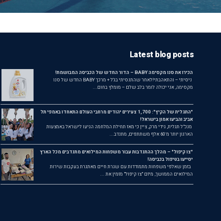
Latest blog posts
הכירו את סנו מקסימה BABY – הדור החדש של הכביסה המבושמת!
ניסיתי – והתאהבתי!לאחר שהתנסיתי בג'ל + מרכך BABY החדש של סנו
מקסימה, אני יכולה לומר בלב שלם – מומלץ בחום...
"התגלית של הקיץ": 1,700 צעירים יהודים מרחבי העולם התאחדו באמפי תל
אביב והביעו אמון בישראל!
מנכ"ל תגלית, גידי מרק, ציין כי מאז תחילת המלחמה הגיעו לישראל באמצעות
הארגון יותר מ־60 אלף משתתפים, מתנדב...
"צו קיפול" – מהלך ההתנדבות עבור משפחות המילואים מתנדבים מכל הארץ
יסייעו בטיפול בכביסה!
בזמן שאלפי משפחות מתמודדות עם שגרת חיים מאתגרת בעקבות שירות
המילואים הממושך, מיזם "צו קיפול" מזמין את ...