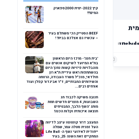
קיץ 2022-ימית 2000ספארק
המים!!!
שולמית
BEEF הסטייק הכי משתלם בעיר
– עכשיו גם אצלכם בבית! !
הוסף רשומת תגובה
shulamit.atias@gmail.comפוקס
'בית חנה'- מרכז היום הראשון
הוסף רשומת תגובה
בת"א המיועד לשיקום אנשים עם
מוגבלויות פיזיות קשות נחנך היום
בהשתתפות ראש עיריית ת"א רון
חולדאי, מנכ"ל משרד העבודה, הרווחה
והשירותים החברתיים, ד"ר אביגדור קפלן ועוד
אורחים רבים....
תנובה משיקה לכבוד חג
השבועות, 4 מוצרים חדשים תחת
מותג 'השף הלבן', המבטיחים
תוצאה איכותית וקלות הכנה!
המעצב דרור קונטנטו עיצב לדיווה
העל זמנית סטלה עמר, שמלה
ייחודית לאירועי נשף ה- Life Ball
המתקיים זאת השנה 25, בעיר