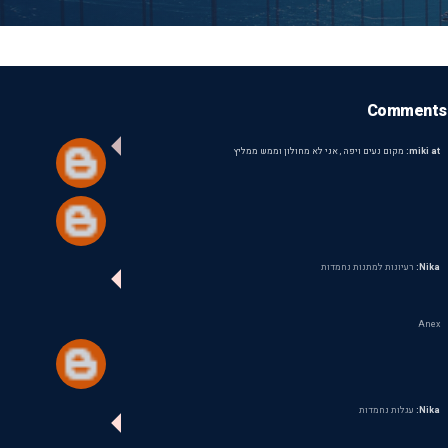
Comments
miki at:
מקום נעים ויפה , אני לא מחולון וממש ממליץ
Nika:
רעיונות למתנות נחמדות
Anex
Nika:
עגלות נחמדות