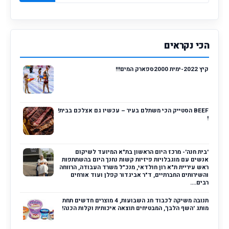
הכי נקראים
קיץ 2022-ימית 2000ספארק המים!!!
BEEF הסטייק הכי משתלם בעיר – עכשיו גם אצלכם בבית!
!
'בית חנה'- מרכז היום הראשון בת"א המיועד לשיקום
אנשים עם מוגבלויות פיזיות קשות נחנך היום בהשתתפות
ראש עיריית ת"א רון חולדאי, מנכ"ל משרד העבודה, הרווחה
והשירותים החברתיים, ד"ר אביגדור קפלן ועוד אורחים
רבים....
תנובה משיקה לכבוד חג השבועות, 4 מוצרים חדשים תחת
מותג 'השף הלבן', המבטיחים תוצאה איכותית וקלות הכנה!