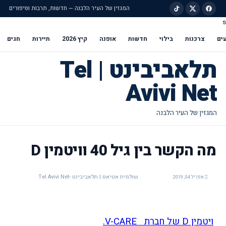
המגזין של העיר הלבנה — חדשות, תרבות וסיפורים
s
ילוג לתוכן הראשי
ים
צרכנות
בילוי
חדשות
אופנה
קיץ 2026
תיירות
חגים
תלאביבינט | Tel
Avivi Net
מה הקשר בין גיל 40 וויטמין D
שולמית אטיאס | תלאביבינט -Tel Avivi Net
אפריל 04, 2019
ויטמין D של חברת V-CARE.