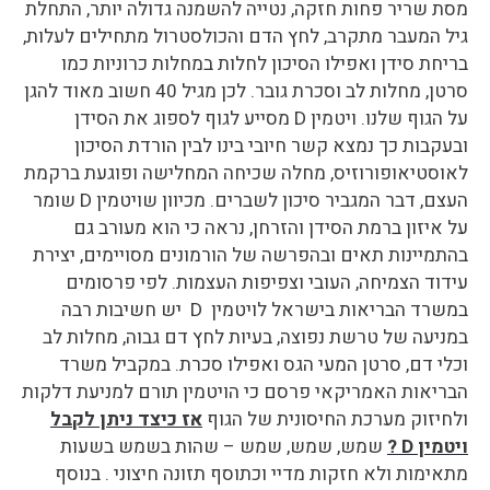
מסת שריר פחות חזקה, נטייה להשמנה גדולה יותר, התחלת
גיל המעבר מתקרב, לחץ הדם והכולסטרול מתחילים לעלות,
בריחת סידן ואפילו הסיכון לחלות במחלות כרוניות כמו
סרטן, מחלות לב וסכרת גובר. לכן מגיל 40 חשוב מאוד להגן
על הגוף שלנו.
ויטמין
D
מסייע לגוף לספוג את הסידן
ובעקבות כך נמצא קשר חיובי בינו לבין הורדת הסיכון
לאוסטיאופורוזיס, מחלה שכיחה המחלישה ופוגעת ברקמת
העצם, דבר המגביר סיכון לשברים. מכיוון שויטמין
D
שומר
על איזון ברמת הסידן והזרחן, נראה כי הוא מעורב גם
בהתמיינות תאים ובהפרשה של הורמונים מסויימים, יצירת
עידוד הצמיחה, העובי וצפיפות העצמות.
לפי פרסומים
במשרד הבריאות בישראל לויטמין
D
יש חשיבות רבה
במניעה של טרשת נפוצה, בעיות לחץ דם גבוה, מחלות לב
וכלי דם, סרטן המעי הגס ואפילו סכרת. במקביל משרד
הבריאות האמריקאי פרסם כי הויטמין תורם למניעת דלקות
ולחיזוק מערכת החיסונית של הגוף
אז כיצד ניתן לקבל
ויטמין
D
?
שמש, שמש, שמש – שהות בשמש בשעות
מתאימות ולא חזקות מדיי וכתוסף תזונה חיצוני . בנוסף