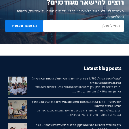
רוצים להישאר מעודכנים?
הצטרפו לניוזלטר של תל-אביבי וקבלו עדכונים חמים על אירועים, חדשות
והמלצות בעיר.
הרשמו עכשיו
Latest blog posts
"התגלית של הקיץ": 1,700 צעירים יהודים מרחבי העולם התאחדו באמפי תל
אביב והביעו אמון בישראל!
מנכ"ל תגלית, גידי מרק, ציין כי מאז תחילת המלחמה הגיעו לישראל באמצעות
הארגון יותר מ־60 אלף משתתפים, מתנדב...
"צו קיפול" – מהלך ההתנדבות עבור משפחות המילואים מתנדבים מכל הארץ
יסייעו בטיפול בכביסה!
בזמן שאלפי משפחות מתמודדות עם שגרת חיים מאתגרת בעקבות שירות
המילואים הממושך, מיזם "צו קיפול" מזמין את ...
בנק הפועלים פותח את ההרשמה לקרן המלגות "פועלים להצלחה" – 120