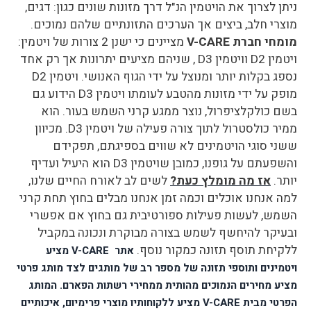
ניתן לצרוך את הויטמין הנ"ל דרך מזונות שונים כגון: דגים,
מוצרי חלב, ביצים אך הערכים התזונתיים שלהם נמוכים.
מומחי חברת
V-CARE
מציינים כי ישנן 2 צורות של ויטמין:
ויטמין
D2
וויטמין
D3
, שניהם מציעים יתרונות אך רק אחד
נספג בקלות יותר ומנוצל על ידי הגוף האנושי. ויטמין
D2
מופק על ידי מזונות מהטבע לעומתו ויטמין
D3
הידוע גם
בשם כולקלציפרול, נוצר ממגע קרני השמש בעור. הוא
ממיר כולסטרול לתוך צורה פעילה של ויטמין
D3
. מכיוון
ששני סוגי הויטמינים לא שווים בספיגתם, תפקידם
והשפעתם על גופנו, כמובן שויטמין
D3
הוא היעיל ועדיף
יותר.
אז מה מומלץ כעת?
לשים לב לאורח החיים שלנו,
למה אנחנו אוכלים וכמה זמן אנחנו מבלים בחוץ תחת קרני
השמש, לעשות פעילות ספורטיבית גם בחוץ אם אפשרי
ובעיקר להיחשף לשמש בצורה מבוקרת ונכונה במקביל
ללקיחת תוסף תזונה כמקור נוסף.
אתר
V-CARE
מציע
ויטמינים ותוספי תזונה של מספר רב של מותגים לצד מותג פרטי
מציע מחירים הנמוכים מהותית ממחירי רשתות הפארם. המותג
הפרטי מבית
V-CARE
מציע ללקוחותיו מוצרי פרימיום, איכותיים