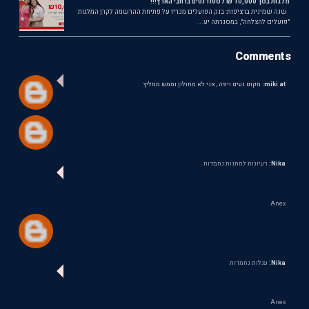
מלגות בסך 10,000 ₪ לסטודנטים ברחבי הארץ!!!
שנה שמינית ברציפות: בנק הפועלים מכריז על פתיחת ההרשמה לקרן המלגות
"פועלים להצלחה", במסגרתה יע...
Comments
miki at:
מקום נעים ויפה , אני לא מחולון וממש ממליץ
Nika:
רעיונות למתנות נחמדות
Anex
Nika:
עגלות נחמדות
Anex