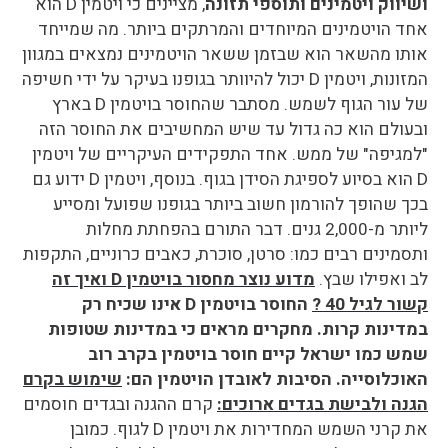
ושיווק ויטמינים ותוספי תזונה
, מציינים כי ויטמין
D
הוא
אחד הויטמינים המיוחדים והמרתקים ביותר. מה שמייחד
אותו מהשאר הוא שבזמן ששאר הויטמינים נמצאים במגוון
המזונות, ויטמין
D
יכול להיוותר בגופנו בעיקר על ידי חשיפה
של עור הגוף לשמש. מסתבר שהחוסר בויטמין
D
בארץ
ובעולם הוא כה גדול עד שיש המחשיבים את החוסר הזה
"למגיפה" של ממש.
אחד התפקידים העיקריים של ויטמין
D
הוא בסיוע לספיגת הסידן בגוף. בנוסף, ויטמין
D
ידוע גם
בכך שהופך להורמון חשוב ביותר בגופנו שפועל ומסייע
ליותר מ-2,000 גנים. דבר התורם בהפחתת מחלות
ותסמינים רבים כמו: סרטן, סוכרת, כאבים כרוניים, התקפות
לב ואפילו שבץ.
מדוע נוצר מחסור בויטמין
D
ואיך זה
קשור לגיל 40 ?
החוסר בויטמין
D
אינו שכיח רק
במדינות קרות. מחקרים מראים כי במדינות שטופות
שמש כמו ישראל קיים חוסר בויטמין בקרב רוב
האוכלוסייה. הסיבות לאובדן הויטמין הם:
שימוש בקרם
הגנה ולבישת בגדים ארוכים:
קרם ההגנה ובגדים חוסמים
את קרני השמש המחדירות את ויטמין
D
לגוף. כמובן