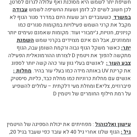
חשיפת יתר לשמש היא מסוכנת ואף עלולה לגרום לסרטן,
לכן חשוב לשים לב לזמן ושעות החשיפה לשמש
עבודה
במשרד
כשעובדים רוב שעות היום במדרד סגור הגוף לא
מקבל את קרני השמש
פעילויות במקומות סגורים כמו
קניונים, חנויות, ג'ימבורי ועוד: מקומות שאמנם נעימים יותר
וממוזגים, אבל הם אינם מצוידים בקרני שמש
השמנת
יתר:
כאשר משקל הגוף גבוה ורקמת השומן עבה, הגוף
מתקשה להפוך את ויטמין
D
לצורתו ההורמונאלית הפעילה
צבע העור :
לאנשים בעלי גוון עור כהה קשה יותר לספוג
את קרינת
UV
באותה מידה כמו בעלי עור בהיר.
מחלות
:
אנשים עם מחלות כרוניות כמו מחלת כבד, כליות, סיסטיק
פיברוזיס, צליא
E
ומחלת מעי דלקתית – עלולים להשפיע
על רמת חילוף החומרים של ויטמין
D
עישון ואלכוהול
: מפחיתים את יכולת הספיגה של הויטמין
גיל :
הגוף שלנו אחרי גיל 40 לא עובד כפי שעבד בגיל 20,