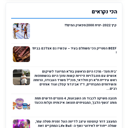
הכי נקראים
קיץ 2022-ימית 2000ספארק המים!!!
BEEF הסטייק הכי משתלם בעיר – עכשיו גם אצלכם בבית!
!
'בית חנה'- מרכז היום הראשון בת"א המיועד לשיקום
אנשים עם מוגבלויות פיזיות קשות נחנך היום בהשתתפות
ראש עיריית ת"א רון חולדאי, מנכ"ל משרד העבודה, הרווחה
והשירותים החברתיים, ד"ר אביגדור קפלן ועוד אורחים
רבים....
תנובה משיקה לכבוד חג השבועות, 4 מוצרים חדשים תחת
מותג 'השף הלבן', המבטיחים תוצאה איכותית וקלות הכנה!
המעצב דרור קונטנטו עיצב לדיווה העל זמנית סטלה עמר,
שמלה ייחודית לאירועי נשף ה- Life Ball המתקיים זאת