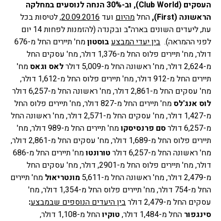
העסקים (Club World), וב-30% הנחה לנוסעים במחלקה 
הראשונה (First),
 החל 
מהיום
 ועד 
20.09.2016
, לטיסות בכל 
עת, ליעדים השונים בארה"ב ובקנדה (להזמנות לפחות 14 יום 
לפני ההמראה). 
בין יעדי המבצע
בוסטון
 מח' תיירים החל מ-676 
דולר, מח' תיירים פלוס החל מ-1,376 דולר, מח' עסקים החל 
מ-2,624 דולר, מח' ראשונה החל מ-5,009 דולר
לאס וגאס
 מח' 
תיירים החל מ-912 דולר, מח' תיירים פלוס החל מ-1,612 דולר, 
מח' עסקים החל מ-2,861 דולר, מח' ראשונה החל מ-6,257 דולר
לוס אנג'לס
 מח' תיירים החל מ-827 דולר, מח' תיירים פלוס החל 
מ-1,427 דולר, מח' עסקים החל מ-2,571 דולר, מח' ראשונה החל 
מ-6,257 דולר
סם פרנסיסקו 
מח' תיירים החל מ-989 דולר, מח' 
תיירים פלוס החל מ-1,689 דולר, מח' עסקים החל מ-2,861 דולר, 
מח' ראשונה החל מ-6,257 דולר
טורונטו 
מח' תיירים החל מ-686 
דולר, מח' תיירים פלוס החל מ-2901, דולר, מח' עסקים החל 
מ-2,479 דולר, מח' ראשונה החל מ-5,611
מונטריאול 
מח' תיירים 
החל מ-754 דולר, מח' תיירים פלוס החל מ-1,354 דולר, מח' 
עסקים החל מ-2,479 דולר
בין היעדים הנוספים שבמבצע
:
סינגפור
 החל מ-1,484 דולר, 
טוקיו 
החל מ-1,108 דולר, 