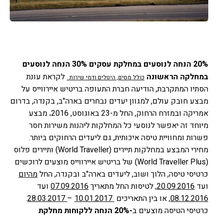
20% הנחה לנוסעים במחלקת עסקים
30% הנחה לנוסעים 
במחלקה הראשונה
לקראת עונת 
כולל מסים, היטלים ודמי שירות
הסתיו המתקרבת, הודיעה חברת התעופה בריטיש איירווייס על 
מבצע חובק עולם, למגוון יעדים נבחרים בארה"ב, בקנדה, בדרום 
אמריקה ובמזרח הרחוק, החל מ-23 באוגוסט, 2016
. 
מבצע 
מיוחד זה יאפשר לנוסעי כל המחלקות ליהנות משירות חסר 
פשרות ומחוויית טיסה איכותית, גם ליעדים הרחוקים ביותר.
מחירי המבצע במחלקות תיירים (World Traveller) ותיירים פלוס 
(World Traveller Plus) של בריטיש איירווייס מוצעים לרוכשים 
כרטיסי טיסה, הלוך ושוב, ליעדים בארה"ב ובקנדה, החל 
מהיום
ועד 
20.09.2016
, לטיסות החל מתאריך 
07.09.2016
 ועד 
08.12.2016
, או בין התאריכים 
 10.01.2017
 –
 28.03.2017
. 
כרטיסי הטיסה מוצעים ב
-20% הנחה ללקוחות מחלקת 