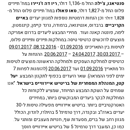
סנטיאגו, צ'ילה
 החל מ-1,136 דולר, 
ריו
דה ז'ניירו 
במח' תיירים 
פלוס החל מ-1,827 דולר, 
סאו פאולו
 במח' תיירים פלוס החל מ-
 וכן הנחות דרמטיות נוספות למגוון יעדים 
באיים 
1,828 דולר
הקריביים
: ברבדוס, אנטיגואה, ברמודה, גרנד קיימן, קינגסטון, 
לימה, פונטה קאנה ועוד. 
מחירי המבצע ליעדים בדרום אמריקה 
מוצעים לרוכשים כרטיסי טיסה במחלקות תיירים ותיירים פלוס, 
לטיסות בין התאריכים: 
01.09.2016
 - 
08.12.2016
, 
09.01.2017
–
 30.03.2017
, 
24.04.2017
 – 
20.06.2017
. ההנחות על 
כרטיסים למחלקת העסקים ולמחלקה הראשונה מוצעים לטיסות 
הל מתאריך 
01.09.2016
 ועד 
20.06.2017
 (להזמנות לפחות 7 
ימים לפני ההמראה). שאר היעדים בכפוף לתקנון המבצע.
יעל 
קטן, המנהלת המסחרית של בריטיש איירווייס בישראל
: "אנו 
שמחים על השקת המבצע המיוחד, שמציע ללקוחות כל 
המחלקות לבקר ביעדים המבוקשים ביותר, במחירים 
האטרקטיביים ביותר. בריטיש איירווייס מפעילה טיסות ל-30 
יעדים בארה"ב ובקנדה, דרך טרמינל 5 בהית'רו, לונדון, הכולל 
מגוון רחב של ברים, מסעדות שף, חנויות מעצבים ומותגי על. 
כמו כן, המעבר דרך טרמינל 5 של בריטיש איירווייס חוסך 