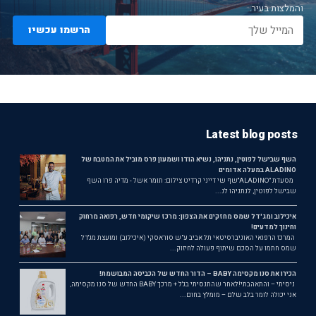
והמלצות בעיר.
הרשמו עכשיו
Latest blog posts
השף שבישל לפוטין, נתניהו, נשיא הודו ושמעון פרס מוביל את המטבח של
ALADINO במעלה אדומים
מסעדת ״ALADINO״שף שי דייני קרדיט צילום: תומר אשל - מדיה פרו השף
שבישל לפוטין, לנתניהו לנ...
איכילוב ומג'דל שמס מחזקים את הצפון: מרכז שיקומי חדש, רפואה מרחוק
וחינוך למדעים!
המרכז הרפואי האוניברסיטאי תל אביב ע"ש סוראסקי (איכילוב) ומועצת מג'דל
שמס חתמו על הסכם שיתוף פעולה לחיזוק...
הכירו את סנו מקסימה BABY – הדור החדש של הכביסה המבושמת!
ניסיתי – והתאהבתי!לאחר שהתנסיתי בג'ל + מרכך BABY החדש של סנו מקסימה,
אני יכולה לומר בלב שלם – מומלץ בחום...