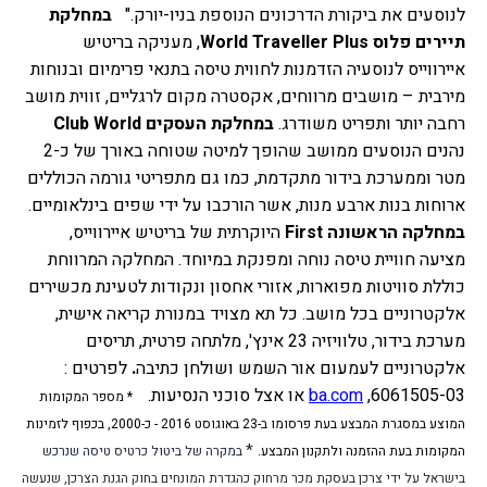
לנוסעים את ביקורת הדרכונים הנוספת בניו-יורק."  
במחלקת 
תיירים פלוס World Traveller Plus
, מעניקה בריטיש 
איירווייס לנוסעיה הזדמנות לחווית טיסה בתנאי פרימיום ובנוחות 
מירבית – מושבים מרווחים, אקסטרה מקום לרגליים, זווית מושב 
רחבה יותר ותפריט משודרג.
במחלקת העסקים Club World
נהנים הנוסעים ממושב שהופך למיטה שטוחה באורך של כ-2 
מטר וממערכת בידור מתקדמת, כמו גם מתפריטי גורמה הכוללים 
ארוחות בנות ארבע מנות, אשר הורכבו על ידי שפים בינלאומיים. 
במחלקה הראשונה First 
היוקרתית של בריטיש איירווייס, 
מציעה חוויית טיסה נוחה ומפנקת במיוחד. המחלקה המרווחת 
כוללת סוויטות מפוארות, אזורי אחסון ונקודות לטעינת מכשירים 
אלקטרוניים בכל מושב. כל תא מצויד במנורת קריאה אישית, 
מערכת בידור, טלוויזיה 23 אינץ', מלתחה פרטית, תריסים 
אלקטרוניים לעמעום אור השמש ושולחן כתיבה
.
לפרטים : 
6061505-03, 
ba.com
 או אצל סוכני הנסיעות.
* מספר המקומות 
המוצע במסגרת המבצע בעת פרסומו ב-23 באוגוסט 2016 - כ-2000, בכפוף לזמינות 
*
המקומות בעת ההזמנה ולתקנון המבצע.
 במקרה של ביטול כרטיס טיסה שנרכש 
בישראל על ידי צרכן בעסקת מכר מרחוק כהגדרת המונחים בחוק הגנת הצרכן, שנעשה 