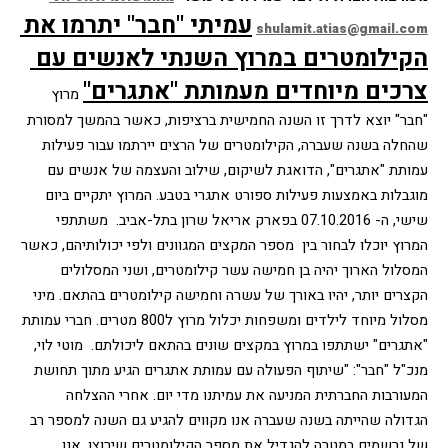
עמיתי "חבר" יתרמו את 
shulamit.atias@gmail.com
הקילומטרים במרוץ השנתי לאנשים עם 
צרכים מיוחדים מעמותת "אתגרים"
מרוץ 
"חבר" יוצא לדרך זו השנה החמישית ברציפות, כאשר בהמשך למסורת 
שהחלה בשנה שעברה, הקילומטרים של הרצים יירתמו עבור פעילות 
עמותת "אתגרים", הדואגת לשיקום, שילוב והעצמה של אנשים עם 
מוגבלות באמצעות פעילות ספורט אתגרי בטבע. המרוץ יתקיים ביום 
שישי, ה- 07.10.2016 בפארק אריאל שרון בתל-אביב. 
משתתפי 
המרוץ יוכלו לבחור בין  מספר המקצים המגוונים ולפי יכולותיהם, כאשר 
המסלול הארוך יהיה בן חמישה עשר קילומטרים, ושני המסלולים 
הקצרים יותר, יהיו באורך של עשרה וחמישה קילומטרים בהתאם. מיני 
מסלול מיוחד לילדים ומשפחות יכלול מרוץ ל800 מטרים. חברי עמותת 
"אתגרים" ישתתפו במרוץ במקצים שונים בהתאם ליכולתם.
 מוטי לוי, 
מנכ"ל "חבר": "שיתוף הפעולה עם עמותת אתגרים הגיע מתוך תחושת 
המעורבות החברתית המניעה את עמיתנו מדי יום. אחרי ההצלחה 
הגדולה שהייתה בשנה שעברה אנו מקווים להגיע גם השנה למספר רב 
של נרשמים במטרה להגדיל את מספר הקילומטרים שירוצו. אנו 