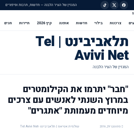
המגזין של העיר הלבנה — חדשות, תרבות וסיפורים
s
ילוג לתוכן הראשי
ים
צרכנות
בילוי
חדשות
אופנה
קיץ 2026
תיירות
חגים
תלאביבינט | Tel
Avivi Net
"חבר" יתרמו את הקילומטרים
במרוץ השנתי לאנשים עם צרכים
מיוחדים מעמותת "אתגרים"
שולמית אטיאס | תלאביבינט -Tel Avivi Net
ספטמבר 29, 2016