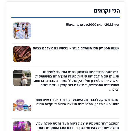
הכי נקראים
קיץ 2022-ימית 2000ספארק המים!!!
BEEF הסטייק הכי משתלם בעיר – עכשיו גם אצלכם בבית!
!
'בית חנה'- מרכז היום הראשון בת"א המיועד לשיקום
אנשים עם מוגבלויות פיזיות קשות נחנך היום בהשתתפות
ראש עיריית ת"א רון חולדאי, מנכ"ל משרד העבודה, הרווחה
והשירותים החברתיים, ד"ר אביגדור קפלן ועוד אורחים
רבים....
תנובה משיקה לכבוד חג השבועות, 4 מוצרים חדשים תחת
מותג 'השף הלבן', המבטיחים תוצאה איכותית וקלות הכנה!
המעצב דרור קונטנטו עיצב לדיווה העל זמנית סטלה עמר,
שמלה ייחודית לאירועי נשף ה- Life Ball המתקיים זאת