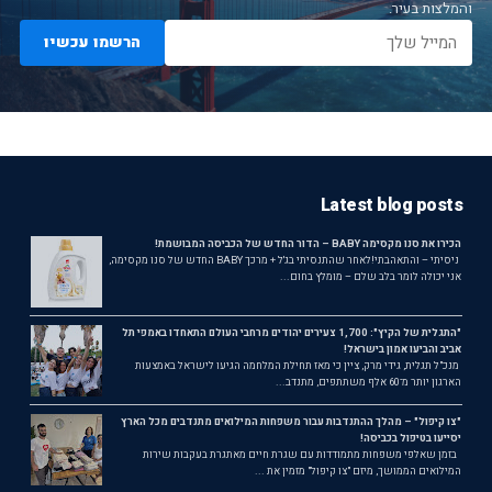
והמלצות בעיר.
הרשמו עכשיו
Latest blog posts
הכירו את סנו מקסימה BABY – הדור החדש של הכביסה המבושמת!
ניסיתי – והתאהבתי!לאחר שהתנסיתי בג'ל + מרכך BABY החדש של סנו מקסימה,
אני יכולה לומר בלב שלם – מומלץ בחום...
"התגלית של הקיץ": 1,700 צעירים יהודים מרחבי העולם התאחדו באמפי תל
אביב והביעו אמון בישראל!
מנכ"ל תגלית, גידי מרק, ציין כי מאז תחילת המלחמה הגיעו לישראל באמצעות
הארגון יותר מ־60 אלף משתתפים, מתנדב...
"צו קיפול" – מהלך ההתנדבות עבור משפחות המילואים מתנדבים מכל הארץ
יסייעו בטיפול בכביסה!
בזמן שאלפי משפחות מתמודדות עם שגרת חיים מאתגרת בעקבות שירות
המילואים הממושך, מיזם "צו קיפול" מזמין את ...