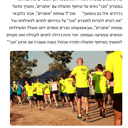
במועדון "חבר" גאים על שיתוף הפעולה עם 'אתגרים', נמשיך ונפעל 
בדרכים אלו גם בהמשך".    
מנכ"ל עמותת "אתגרים", אבנר בלקנאי: 
"אנו רוצים להודות למועדון "חבר" על בחירתם לתרום לפעילותה של 
עמותת "אתגרים", שבאמצעותה חברים נוספים ייהנו משלל הפעילויות 
והחוגים שמציעה העמותה. זוהי זכות גדולה לתרום לקהילה ואנו מקווים 
להמשיך בשיתוף הפעולה הפורה שהחל בשנה שעברה עם ארגון 'חבר'".