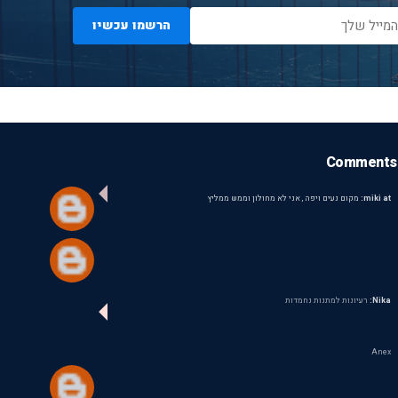
הרשמו עכשיו
Comments
miki at:
מקום נעים ויפה , אני לא מחולון וממש ממליץ
Nika:
רעיונות למתנות נחמדות
Anex