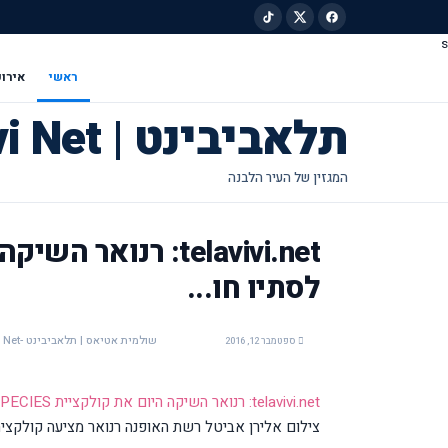
s
ילוג לתוכן הראשי
ראשי
אירוע
תלאביבינט | Tel Avivi Net
לסתיו חו...
שולמית אטיאס | תלאביבינט -Tel Avivi Net
ספטמבר 12, 2016
telavivi.net: רנואר השיקה היום את קולקציית INTERSPECIES לסתיו חו...
צילום אלירן אביטל רשת האופנה רנואר מציעה קולקציה 