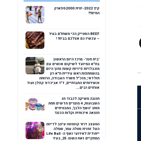
קיץ 2022-ימית 2000ספארק
המים!!!
BEEF הסטייק הכי משתלם בעיר
– עכשיו גם אצלכם בבית! !
'בית חנה'- מרכז היום הראשון
בת"א המיועד לשיקום אנשים עם
מוגבלויות פיזיות קשות נחנך היום
בהשתתפות ראש עיריית ת"א רון
חולדאי, מנכ"ל משרד העבודה, הרווחה
והשירותים החברתיים, ד"ר אביגדור קפלן ועוד
אורחים רבים....
תנובה משיקה לכבוד חג
השבועות, 4 מוצרים חדשים תחת
מותג 'השף הלבן', המבטיחים
תוצאה איכותית וקלות הכנה!
המעצב דרור קונטנטו עיצב לדיווה
העל זמנית סטלה עמר, שמלה
ייחודית לאירועי נשף ה- Life Ball
המתקיים זאת השנה 25, בעיר