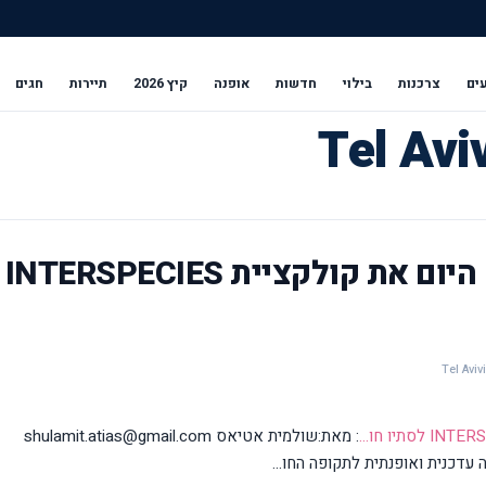
ים
צרכנות
בילוי
חדשות
אופנה
קיץ 2026
תיירות
חגים
telavivi.net: רנואר השיקה היום את קולקציית INTERSPECIES
: מאת:שולמית אטיאס shulamit.atias@gmail.com
עדכנית ואופנתית לתקופה החו...