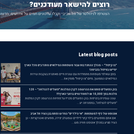
רוצים להישאר מעודכנים?
הצטרפו לניוזלטר של תל-אביבי וקבלו עדכונים חמים על אירועים, חדשות
Latest blog posts
"צו קיפול" – מהלך ההתנדבות עבור משפחות המילואים מתנדבים מכל הארץ
יסייעו בטיפול בכביסה!
בזמן שאלפי משפחות מתמודדות עם שגרת חיים מאתגרת בעקבות שירות
המילואים הממושך, מיזם "צו קיפול" מזמין את ...
בנק הפועלים פותח את ההרשמה לקרן המלגות "פועלים להצלחה" – 120
מלגות בסך 10,000 ₪ לסטודנטים ברחבי הארץ!!!
שנה שמינית ברציפות: בנק הפועלים מכריז על פתיחת ההרשמה לקרן המלגות
"פועלים להצלחה", במסגרתה יע...
אוגוסט של כיף למשפחות: "אי הילדים" החדש נפתח בגן העיר תל אביב
אם אתם מחפשים בילוי קיצי לילדים שמשלב יצירה, מופעים ואטרקציות – גן
העיר מציע במהלך אוגוסט חוויה מש...