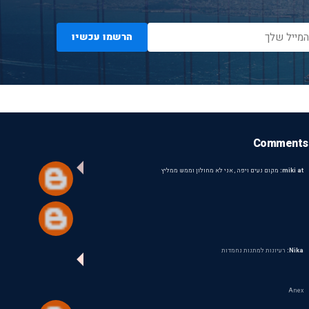
הרשמו עכשיו
Comments
miki at:
מקום נעים ויפה , אני לא מחולון וממש ממליץ
Nika:
רעיונות למתנות נחמדות
Anex