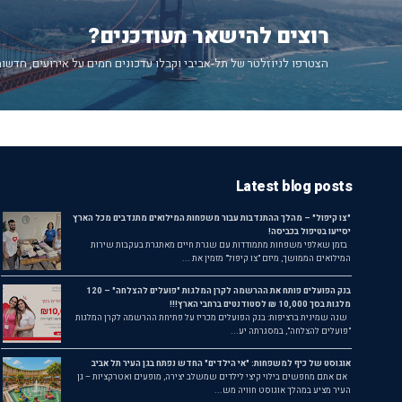
רוצים להישאר מעודכנים?
הצטרפו לניוזלטר של תל-אביבי וקבלו עדכונים חמים על אירועים, חדשות
Latest blog posts
"צו קיפול" – מהלך ההתנדבות עבור משפחות המילואים מתנדבים מכל הארץ
יסייעו בטיפול בכביסה!
בזמן שאלפי משפחות מתמודדות עם שגרת חיים מאתגרת בעקבות שירות
המילואים הממושך, מיזם "צו קיפול" מזמין את ...
בנק הפועלים פותח את ההרשמה לקרן המלגות "פועלים להצלחה" – 120
מלגות בסך 10,000 ₪ לסטודנטים ברחבי הארץ!!!
שנה שמינית ברציפות: בנק הפועלים מכריז על פתיחת ההרשמה לקרן המלגות
"פועלים להצלחה", במסגרתה יע...
אוגוסט של כיף למשפחות: "אי הילדים" החדש נפתח בגן העיר תל אביב
אם אתם מחפשים בילוי קיצי לילדים שמשלב יצירה, מופעים ואטרקציות – גן
העיר מציע במהלך אוגוסט חוויה מש...