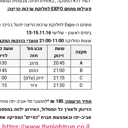
"העיר ללא הפסקה", באווירת חגיגה צבעונית המשות
פעילות מתחם 
EXPO
 לחלוקת ערכות הריצה:
מתחם ה-
Expo
 לחלוקת ערכות הריצה יפעל בכיכר ר
בימים ראשון - שלישי 
13-15.11.16
שעות החלוקה 
21:00-11:00
מועדי הזנקות המקצ
שעת 
צבע מס' 
מקצה
זינוק
חזה
לזינ
A
20:45
צהוב
0:30
B
21:00
כתום
0:45
C
21:15
ירוק (עלם)
1:00
D
21:30
ורוד
1:15
מחיר הרשמה:
 185 ₪
*לתושבי תל-אביב-יפו מחזיקי כרטיס דיגיתל 20% הנחה
אביב-יפו ובאמצעות חברת "כפיים" המפיקה את 
https://www.tlvnightrun.co.il