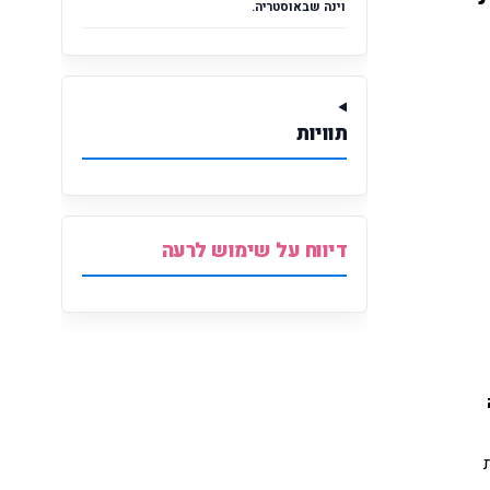
וינה שבאוסטריה.
תוויות
דיווח על שימוש לרעה
יוזמתה ובהפקתה של עיריית תל אביב-יפו באמצעות חברת "כפיים", יוזנק ביום ד', 16.11.16, בשעה 
תאורה זוהרת ייחודית, וכן יוצבו במות מוזיקה ו-DJ's שילהיבו את הרצים והמעודדים ויתרמו לחוויה התוססת. בהתאם לאווירת 