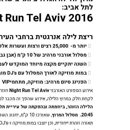
לתל אביב:
t Run Tel Aviv 2016
ריצת לילה אנרגטית ברחבי העיר
יותר מ-  25,000 רצים ורצות ועשרות אלפי מעודדים ברחובות
מסלול אורבני מרהיב של 10 ק"מ (אבן גבירול, דיזנגוף, כיכר הבימה ועוד)
השנה יתקיים מקצה מיוחד המוקדש לעמו
במות מוזיקה לאורך המסלול עם DJ's מובילים, תאורת לילה ואווירה זוהרת במיוחד
הפנינג סיום מרהיב: מוזיקה, מתחמיVIP  ודוכני ספורט, אופנה ולייפסטייל
אירוע הספורט האורבני 
Night Run Tel Aviv
לקחת חלק במרוץ הלילה, אירוע שהפך זה מכבר למס
הלילה הזוהר,
 ב
20:45. 
מסלול המרוץ