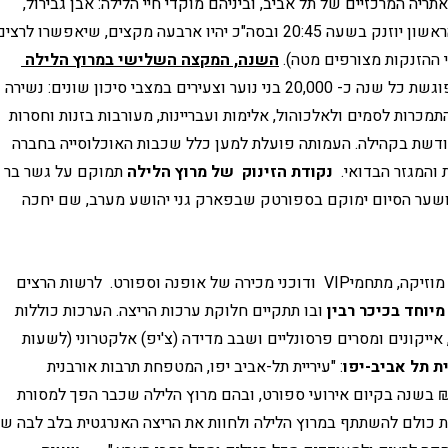
מרוץ הלילה, המסלול יעבור ברחובותיה הראשיים ובאתריה המרכזיים של תל אביב, וביניהם מוקדי חיי הלילה: אבן גבירול, 
 ההזנקות מצורפים מטה). 
השנה, המקצה השלישי במרוץ הלילה 
. עמותת עלם פוגשת כל שנה כ- 20,000 בני נוער וצעירים במצבי סיכון שונים: נשירה 
ממסגרות לימודיות, קשיי קליטה, קשיים חברתיים, התמכרות לסמים ולאלכוהול, אלימות ועבריינות, מעורבות בזנות וחסרות 
בית, ומסייעת להם בסלילת הדרך להשתלבותם המחודשת בקהילה. העמותה פועלת למען כלל שכבות האוכלוסייה בחברה 
 והמגזר הבדואי. 
נקודת הזינוק  של מרוץ הלילה
 תמוקם על גשר בר 
יהודה, רחוב אבן גבירול, בפנייה לרחוב אבן גבירול, ושער הסיום ימוקם בספורטק שבפארק גני יהושע מערב, שם יחכה 
מוזיקה, מתחמי
VIP
  ודוכני מכירה של אופנה וספורט.  לרשות הרצים 
יוחד בכיכר רבין
 ובו תתקיים חלוקת ערכות הריצה. הערכות כוללות 
חולצה מנדפת זיעה, מספר חזה שנבחר על ידי הרץ, אייקונים ומסרים פרסונליים ושבב מדידה (צ'יפ) אלקטרוני (לשעות 
ית תל אביב-יפו
: "עיריית תל-אביב יפו, המטפחת תרבות אורבנית 
אקטיבית ואורח חיים בריא, משקיעה כ-4.7  מיליון ₪ בשנה בקיום אירועי ספורט, ובהם מרוץ הלילה שכבר הפך למסורת 