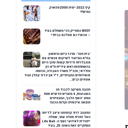
קיץ 2022-ימית 2000ספארק
המים!!!
BEEF הסטייק הכי משתלם בעיר
– עכשיו גם אצלכם בבית! !
'בית חנה'- מרכז היום הראשון
בת"א המיועד לשיקום אנשים עם
מוגבלויות פיזיות קשות נחנך היום
בהשתתפות ראש עיריית ת"א רון
חולדאי, מנכ"ל משרד העבודה, הרווחה
והשירותים החברתיים, ד"ר אביגדור קפלן ועוד
אורחים רבים....
תנובה משיקה לכבוד חג
השבועות, 4 מוצרים חדשים תחת
מותג 'השף הלבן', המבטיחים
תוצאה איכותית וקלות הכנה!
המעצב דרור קונטנטו עיצב לדיווה
העל זמנית סטלה עמר, שמלה
ייחודית לאירועי נשף ה- Life Ball
החוויה האורבנית הזוהרת חוזרת 
המתקיים זאת השנה 25, בעיר