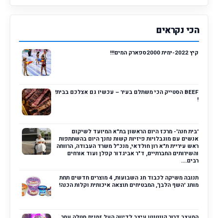
הכי נקראים
קיץ 2022-ימית 2000ספארק המים!!!
BEEF הסטייק הכי משתלם בעיר – עכשיו גם אצלכם בבית!
!
'בית חנה'- מרכז היום הראשון בת"א המיועד לשיקום
אנשים עם מוגבלויות פיזיות קשות נחנך היום בהשתתפות
ראש עיריית ת"א רון חולדאי, מנכ"ל משרד העבודה, הרווחה
והשירותים החברתיים, ד"ר אביגדור קפלן ועוד אורחים
רבים....
תנובה משיקה לכבוד חג השבועות, 4 מוצרים חדשים תחת
מותג 'השף הלבן', המבטיחים תוצאה איכותית וקלות הכנה!
המעצב דרור קונטנטו עיצב לדיווה העל זמנית סטלה עמר,