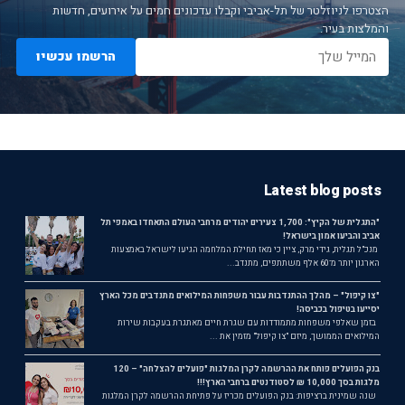
הצטרפו לניוזלטר של תל-אביבי וקבלו עדכונים חמים על אירועים, חדשות
והמלצות בעיר.
הרשמו עכשיו
Latest blog posts
"התגלית של הקיץ": 1,700 צעירים יהודים מרחבי העולם התאחדו באמפי תל
אביב והביעו אמון בישראל!
מנכ"ל תגלית, גידי מרק, ציין כי מאז תחילת המלחמה הגיעו לישראל באמצעות
הארגון יותר מ־60 אלף משתתפים, מתנדב...
"צו קיפול" – מהלך ההתנדבות עבור משפחות המילואים מתנדבים מכל הארץ
יסייעו בטיפול בכביסה!
בזמן שאלפי משפחות מתמודדות עם שגרת חיים מאתגרת בעקבות שירות
המילואים הממושך, מיזם "צו קיפול" מזמין את ...
בנק הפועלים פותח את ההרשמה לקרן המלגות "פועלים להצלחה" – 120
מלגות בסך 10,000 ₪ לסטודנטים ברחבי הארץ!!!
שנה שמינית ברציפות: בנק הפועלים מכריז על פתיחת ההרשמה לקרן המלגות