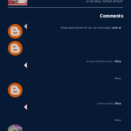
"פועלים להצלחה", במסגרתה יע...
Comments
miki at:
מקום נעים ויפה , אני לא מחולון וממש ממליץ
Nika:
רעיונות למתנות נחמדות
Anex
Nika:
עגלות נחמדות
Anex