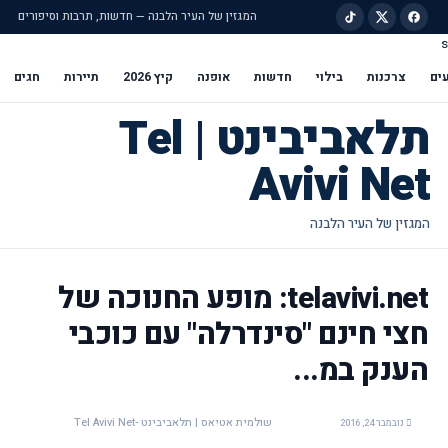
המגזין של העיר הלבנה — חדשות, תרבות וסיפורים
s
ילוג לתוכן הראשי
ים
צרכנות
בילוי
חדשות
אופנה
קיץ 2026
תיירות
חגים
תלאביבינט | Tel
Avivi Net
telavivi.net: מופע החנוכה של
חצי חינם "סינדרלה" עם כוכבי
הענק במ...
שולמית אטיאס | תלאביבינט -Tel Avivi Net
נובמבר 24, 2016