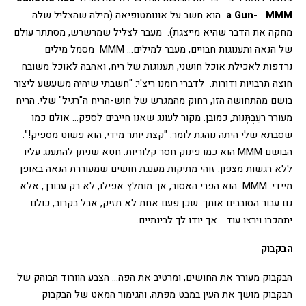
 MMM  
-  
a Gun
הוא חשב על אונומטופיאה (מילה שהצליל שלה 
מחקה את הדבר שהיא מייצגת). 
מעבר לצליל שמרשרש, מסתתר עולם 
של הנאה ותענוגות חבויים, מעבר למילים... MMM  מסמל מילים 
נרדפות לאכילת אוכל חושני, תענוגות של ריח, ואהבה לאוכל משובח 
חוצה תרבויות ודורות. 
לדברי רומנו ריצ'י: "חשבתי שיהיה משעשע ליצור 
בושם מהתחושה הזו, רחוק מהמגרש של חוש-הריח ה"רגיל" שלי. הריח 
מעורר רעַבְתָּנות, כמובן. מקור לעונג שאנו חייבים לספק... אולם כמו 
שסבתא שלי היתה נוהגת לומר: "קצת יותר מידי, הוא פשוט מספיק!".
הבושם MMM הוא כמו פינוק חסר קלוריות. חטא שניתן להתענג עליו 
ללא רגשות מצפון. זוהי מתיקות מענגת חושים שמעוררת הנאה באופן 
מיידי. MMM  הוא הפרי האסור, אך מומלץ אפילו, לא רק עבורך, אלא 
גם עבור הסובבים אותך. שכן פעם אחת לא תזיק, אבל בקרוב, כולם 
יתמכרו וירצו עוד... אך יודו לך לבינתיים.
הבקבוק
הבקבוק מעורר את החושים, ומרטיב את הפה… הצבע הוורוד הבוהק של 
הבקבוק מושך את העין במבט מפתה, והגימור המאט של הבקבוק 