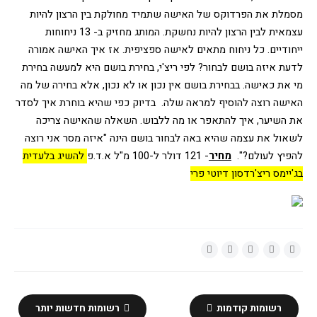
מסמלת את הפרדוקס של האישה שתמיד מחולקת בין הרצון להיות 
עצמאית לבין הרצון להיות נחשקת.
המותג מחזיק ב- 13 ניחוחות 
ייחודיים. כל ניחוח מתאים לאישה ספציפית. אז איך האישה אמורה 
לדעת איזה בושם לבחור? לפי ריצ'י, בחירת בושם היא למעשה בחירת 
מי את כאישה. בבחירת בושם אין נכון או לא נכון, אלא בחירה של מה 
האישה רוצה להוסיף למראה שלה.  בדיוק כפי שהיא בוחרת איך לסדר 
את השיער, איך להתאפר או מה ללבוש. השאלה שהאישה צריכה 
לשאול את עצמה שהיא באה לבחור בושם הינה "איזה מסר אני רוצה 
להפיץ לעולם?". 
מחיר
- 121 דולר ל-100 מ"ל א.ד.פ
להשיג בלעדית 
בג'יימס ריצ'רדסון דיוטי פרי
רשומות קודמות
רשומות חדשות יותר