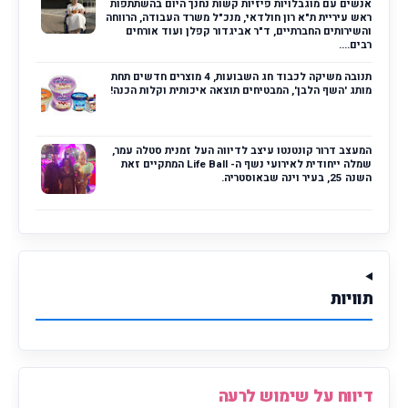
אנשים עם מוגבלויות פיזיות קשות נחנך היום בהשתתפות
ראש עיריית ת"א רון חולדאי, מנכ"ל משרד העבודה, הרווחה
והשירותים החברתיים, ד"ר אביגדור קפלן ועוד אורחים
רבים....
תנובה משיקה לכבוד חג השבועות, 4 מוצרים חדשים תחת
מותג 'השף הלבן', המבטיחים תוצאה איכותית וקלות הכנה!
המעצב דרור קונטנטו עיצב לדיווה העל זמנית סטלה עמר,
שמלה ייחודית לאירועי נשף ה- Life Ball המתקיים זאת
השנה 25, בעיר וינה שבאוסטריה.
תוויות
דיווח על שימוש לרעה