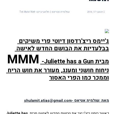
שולמית אטיאס | תלאביבינט -Tel Avivi Net
דצמבר 17, 2016
ג'יימס ריצ'רדסון דיוטי פרי משיקים 
בבלעדיות את הבושם החדש לאישה 
MMM
מבית Juliette has a Gun- 
ניחוח חושני ומענג, מעורר את חוש הריח 
וממכר כמו הפרי האסור
מאת :שולמית אטיאס -shulamit.atias@gmail.com
כאשר רומנו ריצ'י יצר את הבושם החדש לאישה מבית 
Juliette has 