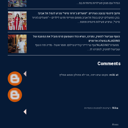
הגדול עם מגוון פעילויות מיוחדות במ...
חינוך פיננסי בגובה העיניים: "פועלים ג'וניור סיטי" מגיע לנמל תל אביב!
בנק הפועלים יקים בנמל תל אביב מתחם חווייתי חדש לילדים – "פועלים ג'וניור
סיטי", שיציע פעילות חינמית ופתוח...
השף שבישל לפוטין, נתניהו, נשיא הודו ושמעון פרס מוביל את המטבח של
ALADINO במעלה אדומים
מסעדת ״ALADINO״שף שי דייני קרדיט צילום: תומר אשל - מדיה פרו השף
שבישל לפוטין, לנתניהו לנ...
Comments
miki at:
מקום נעים ויפה , אני לא מחולון וממש ממליץ
Nika:
רעיונות למתנות נחמדות
Anex