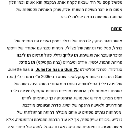
מפעיל קסם על היד שבאה לקחת אותו. הבקבוק הוא אטום וכמו חלון 
אטום הוא יוצר משיכה חושנית אליו, שרק האותיות הכסופות של 
המותג המופיעות בחזית יכולות להביע. 
הניחוח
אושר טהור מזוקק לגרמים של נרולי, יסמין ואיריס עם תוספת של 
כרמל, פטל טרי ונגיעות של פצ'ולי.  הניחוח נסגר עם אקורד של וויסקי 
וסוכר שעוצר את הנשימה.
תו עליון:
 נרולי, פטל וגרניום
תו ליבה:
פריחת התפוז, יסמין, איריס וטיבריוס (צמח מקסיקני)
תו בסיס: 
סנדלווד, פצ'ולי וסליצילט
על Juliette has a Gun
Juliette has a 
Gun הינו בית בישום אקסקלוסיבי שנוסד ב-2006 ע"י רומנו ריצ'י (הנכד 
של נינה ריצ'י). הפילוסופיה העומדת מאחורי המותג הינה גישה של 
בשמים כאומנות ולכן הבשמים מופצים בחנויות אקסקלוסיביות בלבד. 
רומנו מפרש מחדש את מושג הרומנטיקה כך שתתאים לחיים 
המודרניים ולאישה החזקה של ימינו. סדרת הבשמים מורכבת 
 מניחוחות גותיים מפתים שאותם מובילה דמותה המיתולוגית של 
ג'ולייט, גיבורת שייקספיר, אך לא עוד הדמות התמימה והרומנטית, אלא 
אישה נועזת, ודומיננטית המחזיקה אקדח כסמל לנשק של פיתוי. היא 