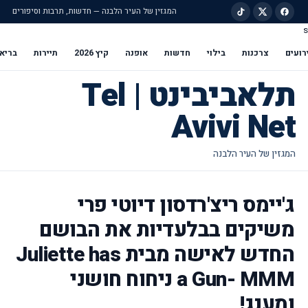
המגזין של העיר הלבנה — חדשות, תרבות וסיפורים
s
ילוג לתוכן הראשי
רועים
צרכנות
בילוי
חדשות
אופנה
קיץ 2026
תיירות
בריא
תלאביבינט | Tel
Avivi Net
ג'יימס ריצ'רדסון דיוטי פרי
משיקים בבלעדיות את הבושם
החדש לאישה מבית Juliette has
a Gun- MMM ניחוח חושני
ומענג!