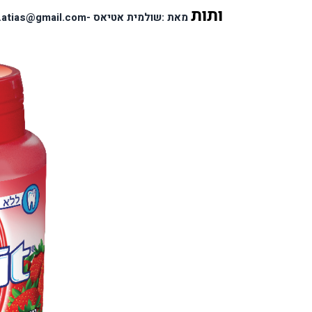
ותות
מאת :שולמית אטיאס -shulamit.atias@gmail.com