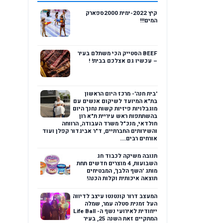
קיץ 2022-ימית 2000ספארק
המים!!!
BEEF הסטייק הכי משתלם בעיר
– עכשיו גם אצלכם בבית! !
'בית חנה'- מרכז היום הראשון
בת"א המיועד לשיקום אנשים עם
מוגבלויות פיזיות קשות נחנך היום
בהשתתפות ראש עיריית ת"א רון
חולדאי, מנכ"ל משרד העבודה, הרווחה
והשירותים החברתיים, ד"ר אביגדור קפלן ועוד
אורחים רבים....
תנובה משיקה לכבוד חג
השבועות, 4 מוצרים חדשים תחת
מותג 'השף הלבן', המבטיחים
תוצאה איכותית וקלות הכנה!
המעצב דרור קונטנטו עיצב לדיווה
העל זמנית סטלה עמר, שמלה
ייחודית לאירועי נשף ה- Life Ball
המתקיים זאת השנה 25, בעיר