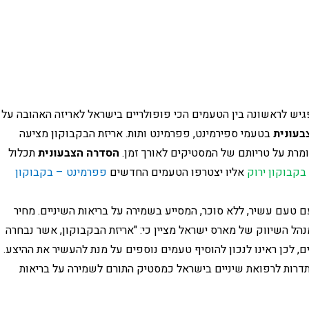
אורביט, מותג המסטיקים המוביל בארץ ובעולם, מפגיש לראשו
בעונית
 בטעמי ספירמינט, פפרמינט ותות.
אריזת הבקבוקון מציעה 
ומרת על טריותם של המסטיקים לאורך זמן.
הסדרה הצבעונית
 תכלול 
בקבוקון ירוק 
אליו יצטרפו הטעמים החדשים 
פפרמינט – בקבוקון 
מחיר 
, מנהל השיווק של מארס ישראל מציין כי: "אריזת הבקבוקון, אשר נבחרה 
למוצר השנה, נוחה ביותר ופופולרית בקרב הישראלים, לכן ראינו לנכון להוסיף טעמים נוספים על מנת להעשיר את ההיצע. 
כמו כן, בימים אלו זכה מסטיק אורביט להכרת ההסתדרות לרפואת שיניים בישראל כמסטיק התורם לשמירה על בריאות 