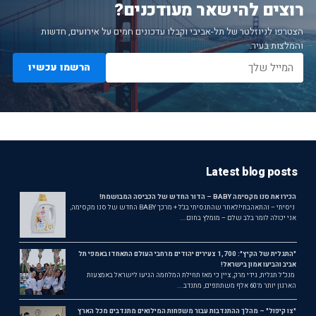
רוצים להישאר מעודכנים?
הצטרפו לניוזלטר של תל-אביבי וקבלו עדכונים חמים על אירועים, חדשות
והמלצות בעיר.
הרשמו עכשיו
Latest blog posts
הכירו את סנו מקסימה BABY – הדור החדש של הכביסה המבושמת!
ניסיתי – והתאהבתי!לאחר שהתנסיתי בג'ל + מרכך BABY החדש של סנו מקסימה,
אני יכולה לומר בלב שלם – מומלץ בחום...
"התגלית של הקיץ": 1,700 צעירים יהודים מרחבי העולם התאחדו באמפי תל
אביב והביעו אמון בישראל!
מנכ"ל תגלית, גידי מרק, ציין כי מאז תחילת המלחמה הגיעו לישראל באמצעות
הארגון יותר מ־60 אלף משתתפים, מתנדב...
"צו קיפול" – מהלך ההתנדבות עבור משפחות המילואים מתנדבים מכל הארץ