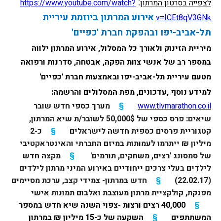
: 
לצפייה בסרטון המרתון
https://www.youtube.com/watch?
אירוע המרתון ביוזמת עיריית 
v=ICEt8qV3GNk
תל-אביב-יפו ובהפקת חברת 'כפיים'
מיריית הזינוק ולאורך כל המסלול, אירוע המרתון ילווה 
במספר רב של אנשי צוות הפקה, אבטחה, סדרנות ורפואה 
מטעם עיריית תל-אביב-יפו ובאמצעות חברת 'כפיים' 
למידע נוסף ,עדכונים, מפת המסלולים והרשמה: 
www.tlvmarathon.co.il
§
מערך כספי חדש שובר
שיאים: פרס כספי של 50,000$ לשובר/ת שיא המרתון,
קטגוריית פרסים כספית חדשה לישראלים
§
כ-2
מיליון ₪ ייתרמו לעמותות במיזם החברתי והאינטראקטיבי
של סמסונג 'רצים, משחקים, תורמים'
§
מקצה חדש
לילדים בעלי צרכים ייחודיים באירוע המיני מרתון לילדים
(22.02.17)
§
חדש במרתון- צמידי קצב, ערכת מסיימים
מפנקת, קולקציית מרתון מעוצבת ואלבום תמונות אישי
§
40,000 רצים ורצות -צפוי השנה שיא חדש במספר
המשתתפים
§
השקעה של כ-15 מיליון ₪ במרתון