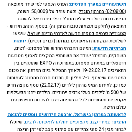
משמעותיים במערך הפרסים:
הפרס הכספי למי שירד מתוצאת 
(02:08:00) במרתון הוגדל
, וכעת עומד על 50,000$. השנה, 
מגיעה נבחרת של רצי עילית מחו"ל בעלי פוטנציאל להשגת 
התוצאה (לחלקם תוצאות טובות מזמן זה). בנוסף, הונהג חידוש - 
קטגוריית פרסים כספית חדשה לאזרחי מדינת ישראל
, שיגיעו 
לשלושת המקומות הראשונים במרתון (גברים ונשים).
יוזמות 
חברתיות חדשות:
המיזם החברתי החדש של סמסונג- 'רצים, 
משחקים, תורמים' יעודד את משתתפי המקצים לאסוף מטבעות 
וירטואליים במתחם סמסונג בתערוכת ה EXPO שתתקיים בין 
התאריכים 19-22.02.17 ולאורך המסלול ביום המרתון. את סכום 
המטבעות שייאסף, כ-2 מיליון ₪, תתרום חברת סמסונג לעמותות. 
כמו כן, לאירוע המיני מרתון לילדים (22.02.17) נוסף מקצה חדש 
של 500 מ' לילדים בעלי צרכים ייחודיים. הילדים ייהנו מפעילויות 
אקטיביות ומעשירות לכל המשפחה ויזכו להיכרות חווייתית עם 
עולם הריצה.
לראשונה במרתון בישראל, ארבעה חידושים נוספים להנאת 
הרצים: 
צמידי קצב מקצועיים יחולקו לראשונה לרצים
, שיוכלו 
לבחור מבין 24 סוגי צמידים עם סימוני קצב לפי זמן הריצה 