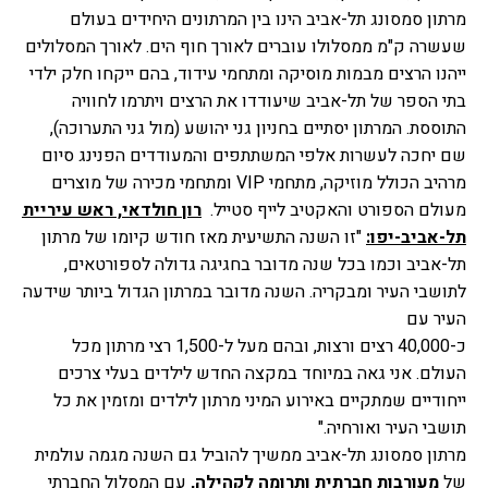
מרתון סמסונג תל-אביב הינו בין המרתונים היחידים בעולם 
שעשרה ק"מ ממסלולו עוברים לאורך חוף הים.
לאורך המסלולים 
ייהנו הרצים מבמות מוסיקה
ומתחמי עידוד, בהם ייקחו חלק ילדי 
בתי הספר של תל-אביב 
שיעודדו את הרצים ויתרמו לחוויה 
התוססת
. המרתון יסתיים בחניון גני יהושע (מול גני התערוכה), 
שם יחכה לעשרות אלפי המשתתפים והמעודדים הפנינג סיום 
מרהיב הכולל מוזיקה, מתחמי 
VIP
ומתחמי מכירה של מוצרים 
מעולם הספורט והאקטיב לייף סטייל
. 
רון חולדאי, ראש עיריית 
תל-אביב-יפו:
"זו השנה התשיעית מאז חודש קיומו של מרתון 
תל-אביב וכמו בכל שנה מדובר בחגיגה גדולה לספורטאים, 
לתושבי העיר ומבקריה. השנה מדובר במרתון הגדול ביותר שידעה 
העיר עם 
כ-40,000 רצים ורצות, ובהם מעל ל-1,500 רצי מרתון מכל 
העולם. אני גאה במיוחד במקצה החדש לילדים בעלי צרכים 
ייחודיים שמתקיים באירוע המיני מרתון לילדים ומזמין את כל 
תושבי העיר ואורחיה."
מרתון סמסונג תל-אביב ממשיך להוביל גם השנה מגמה עולמית 
של 
מעורבות חברתית ותרומה לקהילה,
 עם המסלול החברתי 