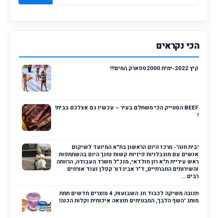
הכי נקראים
קיץ 2022-ימית 2000ספארק המים!!!
BEEF הסטייק הכי משתלם בעיר – עכשיו גם אצלכם בבית!
!
'בית חנה'- מרכז היום הראשון בת"א המיועד לשיקום
אנשים עם מוגבלויות פיזיות קשות נחנך היום בהשתתפות
ראש עיריית ת"א רון חולדאי, מנכ"ל משרד העבודה, הרווחה
והשירותים החברתיים, ד"ר אביגדור קפלן ועוד אורחים
רבים....
תנובה משיקה לכבוד חג השבועות, 4 מוצרים חדשים תחת
מותג 'השף הלבן', המבטיחים תוצאה איכותית וקלות הכנה!