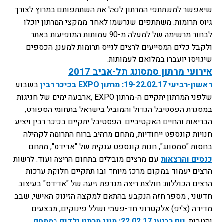
שיאפשר למשתתפי המרתון לנצל את השתתפותם במרוץ לצורך 
גיוס תרומות. משתתפים שנרשמו לאחד ממקצי המרתון יוכלו 
לבחור מרשימה של למעלה מ-90 עמותות המופיעות באתר 
ולקבל כלים המסייעים לרצים לגייס תרומות למענן. הכספים 
שיגויסו יועברו במלואם לעמותות. 
אירועי מרתון סמסונג תל-אביב 2017
ראשון-רביעי 19-22.02.17: מרתון 
EXPO
 בכיכר רבין
בשבוע 
שלפני המרתון יתקיים ה-מרתון EXPO ,ארבעה ימים של חגיגות 
במסגרת הפסטיבל הגדול והמוביל בישראל בתחומי הספורט, 
הבריאות והחיים האקטיביים. הפסטיבל יתקיים בכיכר רבין ויציע 
חנויות קונספט ייחודיות, מתחם מרהיב ברוח התרומה לקהילה 
בחסות "סמסונג", חנות קונספט ענקית של "אדידס", מתחם 
כנסים והרצאות
עם מרצים מובילים בתחום הריצה ועוד. לרשות 
הרצים יעמוד במקום מרכז מיוחד ובו תתקיים חלוקת ערכות 
הרצים הכוללות: חולצת
ריצה מנדפת זיעה של "אדידס" בעיצוב 
חדשני , מספר חזה הנקבע בהתאם למקצה הזינוק האישי, שבב 
מדידה (צ'יפ) אלקטרוני חד-פעמי ושלל פינוקים, מבצעים 
והטבות.
יום רביעי 22.02.17: מיני מרתון ילדים במתחם 