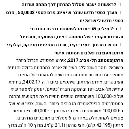
 לראשונה יעבור מסלול המרתון דרך מתחם שרונה 
מערך כספי חדש שובר שיאים: פרס כספי 50,000$ , פרס 
כספי חדש לישראלים
כ-2 מיליון ₪ ייתרמו לעמותות במיזם החברתי 
והאינטראקטיבי של סמסונג 'רצים, משחקים, תורמים'  
חדש במרתון- צמידי קצב, ערכת מסיימים מפנקת, קולקציית 
מרתון מעוצבת ואלבום תמונות אישי 
מרתוןסמסונג תל-אביב 2017
, אירוע הספורט הגדול ביותר 
בישראל, חוזר השנה ללב העיר תל-אביב במתכונת גדולה וחגיגית 
מתמיד- עם עשרות תוספות וחידושים להנאתם של הרצים 
והמבקרים. אירוע המרתון, שיתקיים ביום ו', ה-24.02.17, ביוזמת 
עיריית תל-אביב-יפו ובהפקת חברת 'כפיים', יעניק למספר שיא 
של כ-100,000 משתתפים וצופים חוויית ריצה מקצועית ומהנה 
בסטנדרטים הבינלאומיים הגבוהים ביותר. 
השנה, צפוי שיא של 
כ-100,000 משתתפים באירוע המרתון: כ-40,000 רצים ורצות 
צפויים לקחת חלק באחד מ-6 מסלולים אורבניים מרהיבים: 
מרתון (42.195 ק"מ), חצי מרתון (21.1 ק"מ), מרוץ 10 ק"מ, מרוץ 