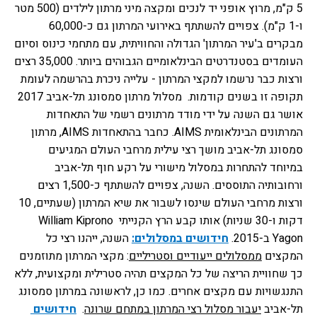
5 ק"מ, מרוץ אופני יד לנכים ומקצה מיני מרתון לילדים (500 מטר 
ו-1 ק"מ). צפויים להשתתף באירועי המרתון גם כ-60,000 
מבקרים ב'עיר המרתון' הגדולה והחוויתית, עם מתחמי כינוס וסיום 
העומדים בסטנדרטים הבינלאומיים הגבוהים ביותר. 35,000 רצים 
ורצות כבר נרשמו למקצי המרתון - עלייה ניכרת בהרשמה לעומת 
תקופה זו בשנים קודמות. 
מסלול מרתון סמסונג תל-אביב 2017 
אושר גם השנה על ידי מודד מרתונים רשמי של התאחדות 
המרתונים הבינלאומית AIMS. כחבר בהתאחדות AIMS, מרתון 
סמסונג תל-אביב מושך רצי עילית מרחבי העולם המגיעים 
במיוחד להתחרות במסלול מישורי על רקע חוף תל-אביב 
ורחובותיה התוססים. השנה, צפויים להשתתף כ-1,500 רצים 
ורצות מרחבי העולם שינסו לשבור את שיא המרתון (שעתיים, 10 
דקות ו-30 שניות) אותו קבע הרץ הקנייתי William Kiprono 
Yagon ב-2015.
חידושים במסלולים:
השנה, ייהנו רצי כל 
המקצים 
ממסלולים ייעודיים וסטריליים
: מקצי המרתון מתוזמנים 
כך שחוויית הריצה של כל המקצים תהיה סטרילית ומקצועית, ללא 
התנגשויות עם מקצים אחרים. כמו כן, לראשונה במרתון סמסונג 
תל-אביב 
יעבור מסלול רצי המרתון במתחם שרונה
. 
חידושים 