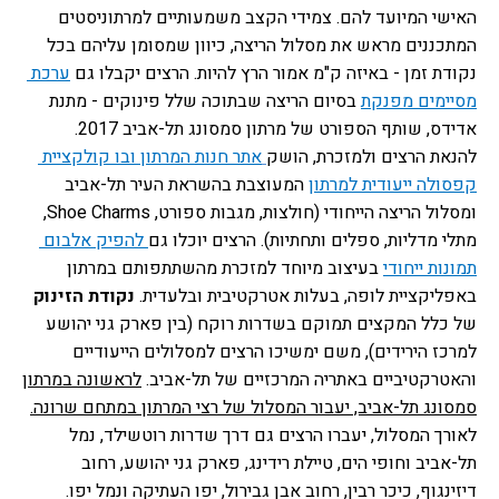
האישי המיועד להם. צמידי הקצב משמעותיים למרתוניסטים 
המתכננים מראש את מסלול הריצה, כיוון שמסומן עליהם בכל 
נקודת זמן - באיזה ק"מ אמור הרץ להיות.
הרצים יקבלו גם 
ערכת 
מסיימים מפנקת
בסיום הריצה שבתוכה שלל פינוקים - מתנת 
אדידס, שותף הספורט של מרתון סמסונג תל-אביב 2017.  
להנאת הרצים ולמזכרת, הושק
אתר חנות המרתון ובו קולקציית 
קפסולה ייעודית למרתון
המעוצבת בהשראת העיר תל-אביב 
ומסלול הריצה הייחודי (חולצות, מגבות ספורט, Shoe Charms, 
מתלי מדליות, ספלים ותחתיות).
הרצים יוכלו גם
 להפיק אלבום 
תמונות ייחודי
בעיצוב מיוחד למזכרת מהשתתפותם במרתון 
באפליקציית לופה, בעלות אטרקטיבית ובלעדית.
נקודת הזינוק
של כלל המקצים תמוקם בשדרות רוקח (בין פארק גני יהושע 
למרכז הירידים), משם ימשיכו הרצים למסלולים הייעודיים 
והאטרקטיביים באתריה המרכזיים של תל-אביב. 
לראשונה במרתון 
סמסונג תל-אביב, יעבור המסלול של רצי המרתון במתחם שרונה.
לאורך המסלול, יעברו הרצים גם דרך שדרות רוטשילד, נמל 
תל-אביב וחופי הים, טיילת רידינג, פארק גני יהושע, רחוב 
דיזינגוף, כיכר רבין, רחוב אבן גבירול, יפו העתיקה ונמל יפו. 