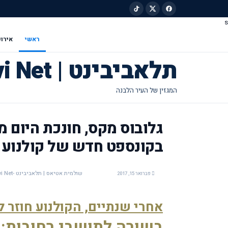
s
ילוג לתוכן הראשי
ראשי
אירוע
תלאביבינט | Tel Avivi Net
גלובוס מקס, חונכת היום מ
בקונספט חדש של קולנוע בו
שולמית אטיאס | תלאביבינט -Tel Avivi Net
פברואר 15, 2017
אחרי שנתיים, הקולנוע חוזר ל