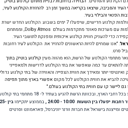
ם הקולנוע והסרטים. 
הבחירה ברחובות לבניית מתחם קולנוע בוטיק 
יר והסביבה, שיצאו בקריאה במשך זמן רב  להחזרת הקולנוע לעיר, 
ות הפנאי והבילוי בעיר.
מתחם הקולנוע החדש של גלובוס מקס, הכולל 6 אולמות קולנוע חדישים, שיפעלו 7 ימים בשבוע. הקולנוע החדש ישרת 
ליהנות מאולמות עם מערכות סאונד מתקדמות בעולם  Dolby Atmos, וממתחם 
פידה כדי להעניק חווית קולנוע איכותית ומפנקת
לתושבי העיר. 
ראל
:
 "אנו שמחים להיות הראשונים להחזיר את  הקולנוע לעיר רחובות 
יל סרט.
ר מתחמי הקולנוע של הרשת, הוא מהווה מעין 
קולנוע בוטיק בתוך 
, קולנוע חמים ואינטימי יותר. המטרה שלנו הייתה להתאים עד כמה שאפשר את בתי הקולנוע לדרישות ולמאפייני 
כה להביא את חווית הקולנוע לכל מקום 
אפשרי בארץ מתוך תפיסה 
גם ליישר קו עם חווית בתי הקולנוע בעולם."
 יפעלו בין השעות  10:00 - 24:00 , 
בממוצע יתקיימו 
בין 25-
. כמו כן החברה מפיצה סרטים ומייצגת בישראל את חברות וורנר יוניברסל, פאראמונט וסרטים 