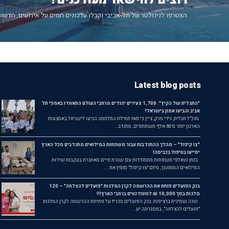
הצטרפו לניוזלטר של תל-אביבי וקבלו עדכונים חמים על אירועים, חדשות
Latest blog posts
"התגלית של הקיץ": 1,700 צעירים יהודים מרחבי העולם התאחדו באמפי תל
אביב והביעו אמון בישראל!
מנכ"ל תגלית, גידי מרק, ציין כי מאז תחילת המלחמה הגיעו לישראל באמצעות
הארגון יותר מ־60 אלף משתתפים, מתנדב...
"צו קיפול" – מהלך ההתנדבות עבור משפחות המילואים מתנדבים מכל הארץ
יסייעו בטיפול בכביסה!
בזמן שאלפי משפחות מתמודדות עם שגרת חיים מאתגרת בעקבות שירות
המילואים הממושך, מיזם "צו קיפול" מזמין את ...
בנק הפועלים פותח את ההרשמה לקרן המלגות "פועלים להצלחה" – 120
מלגות בסך 10,000 ₪ לסטודנטים ברחבי הארץ!!!
שנה שמינית ברציפות: בנק הפועלים מכריז על פתיחת ההרשמה לקרן המלגות
"פועלים להצלחה", במסגרתה יע...