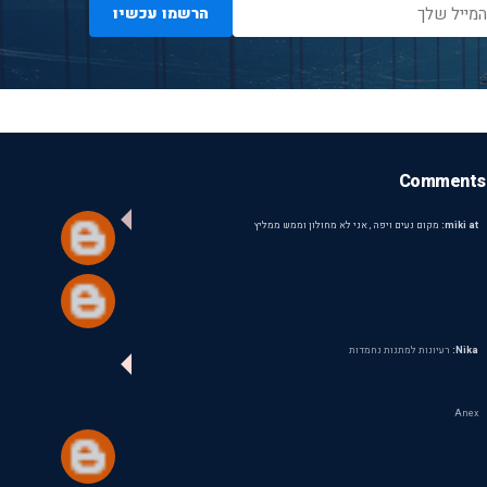
הרשמו עכשיו
Comments
miki at:
מקום נעים ויפה , אני לא מחולון וממש ממליץ
Nika:
רעיונות למתנות נחמדות
Anex