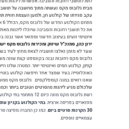
לתת לתושבי רחובות והסביבה אפשרות ליהנות מעול
מבית גלובוס מקס נעשתה מתוך מחשבה על תושבי הע
עקב סגירתו של קולנוע חן, ולמען העצמת חווית תרב
את כל תושבי רחובות והסביבה שיוכלו 
אינטימי ונעים בעיצוב חדשני ומפואר אשר נבנה בק
ירון כהן, סמנכ"ל שיווק ומכירות גלובוס מקס יש
שעד לא מזמן נאלצו תושביה לצאת מחוץ לעיר בשב
גלובוס מקס רחובות נבנה בקונספט קצת שונה משא
קניון
שאנו רואים במגה קומפלקסים.  גלובוס מקס ממשי
שלכולם מגיע ליהנות מהסרטים הטובים ביותר וכמו 
מפוארים בפריסה ארצית. 
בתי הקולנוע בקניון עופר רחבות
30 הקרנות סרטים ביום
עצמאיים נוספים.