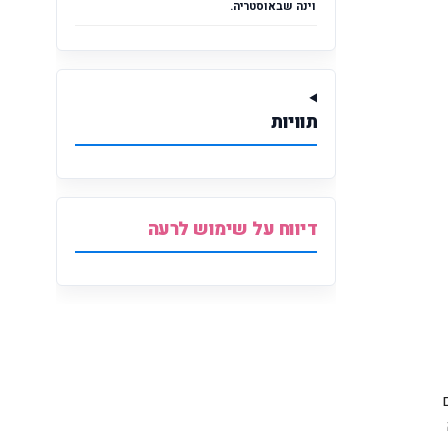
וינה שבאוסטריה.
תוויות
דיווח על שימוש לרעה
, רשת הקולנוע הגדולה בארץ שהשיקה לפני כחודש קומפלקס ענק ומפואר באושילנד כפר סבא, חונכת היום 
 זאת במטרה 