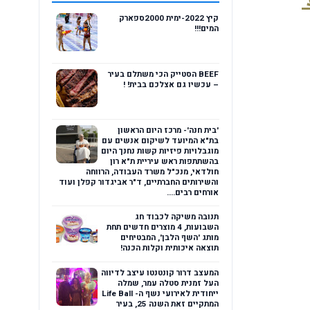
קיץ 2022-ימית 2000ספארק
המים!!!
BEEF הסטייק הכי משתלם בעיר
– עכשיו גם אצלכם בבית! !
'בית חנה'- מרכז היום הראשון
בת"א המיועד לשיקום אנשים עם
מוגבלויות פיזיות קשות נחנך היום
בהשתתפות ראש עיריית ת"א רון
חולדאי, מנכ"ל משרד העבודה, הרווחה
והשירותים החברתיים, ד"ר אביגדור קפלן ועוד
אורחים רבים....
תנובה משיקה לכבוד חג
השבועות, 4 מוצרים חדשים תחת
מותג 'השף הלבן', המבטיחים
תוצאה איכותית וקלות הכנה!
המעצב דרור קונטנטו עיצב לדיווה
העל זמנית סטלה עמר, שמלה
ייחודית לאירועי נשף ה- Life Ball
המתקיים זאת השנה 25, בעיר