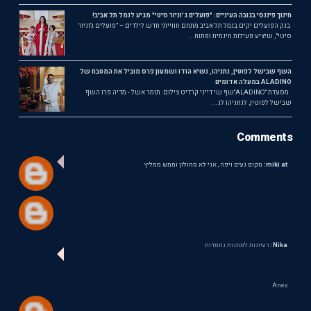
חינוך פיננסי בגובה העיניים: "פועלים ג'וניור סיטי" מגיע לנמל תל אביב!
בנק הפועלים יקים בנמל תל אביב מתחם חווייתי חדש לילדים – "פועלים ג'וניור
סיטי", שיציע פעילות חינמית ופתוח...
השף שבישל לפוטין, נתניהו, נשיא הודו ושמעון פרס מוביל את המטבח של
ALADINO במעלה אדומים
מסעדת ״ALADINO״שף שי דייני קרדיט צילום: תומר אשל - מדיה פרו השף
שבישל לפוטין, לנתניהו לנ...
Comments
miki at:
מקום נעים ויפה , אני לא מחולון וממש ממליץ
Nika:
רעיונות למתנות נחמדות
Anex