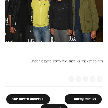
דווין סמית אנדרו גאודלוק .יאיר מלכה וסילבן לנדסברג.
רשומות קודמות
רשומות חדשות יותר