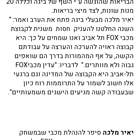
הבריאות שהוגשה ע"י השף של ביגה וכללה 20 
מנות שונות, לצד מיצי בריאות.
יאיר מלכה מבעלי ביגה פתח את הערב ואמר: "
השנה החלטנו להעניק  חסות  משנית לקבוצת 
מכבי FOX תל אביב ואנו שמחים על כך: היא 
קבוצה ראויה להערכה והערצה על עבודתם 
הקשה, על אף המהמורות בדרך הם שואפים 
גבוה ולא מוותרים."  לדבריו: "עדין מכביFOX 
תל-אביב היא הקבוצה של המדינה וגם ברגעי 
אלו חשוב לשמור על התרוממות רוח כיון 
שבעבודה קשה מגיעים הישגים משמעותיים". 
יאיר מלכה
 סיפר להנהלת מכבי שבמשחק 