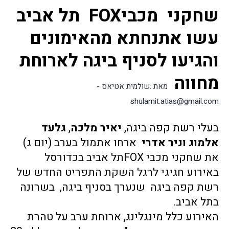
שחקני  מכביFOX  תל אביב 
עשו אתנחתא מהאימונים 
והגיעו לסניף ביגה לארוחת 
מחווה 
מאת :שולמית אטיאס -
shulamit.atias@gmail.com
בעלי רשת קפה ביגה, 
יאיר מלכה
, 
גלעד 
אלמוג
וניר אדרי
  ארחו אתמול בערב (יום ג) 
את שחקני מכבי FOXתל אביב בכדורסל 
באירוע חגיגי לרגל השקת התפריט החדש של 
רשת קפה ביגה  שנערך בסניף ביגה,  בשרונה 
בתל אביב. 
האירוע כלל מינגלינג, ארוחת ערב על טהרת 