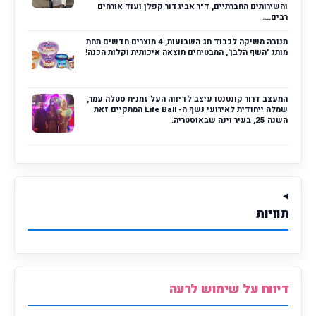
והשירותים החברתיים, ד"ר אביגדור קפלן ועוד אורחים
רבים....
תנובה משיקה לכבוד חג השבועות, 4 מוצרים חדשים תחת
מותג 'השף הלבן', המבטיחים תוצאה איכותית וקלות הכנה!
המעצב דרור קונטנטו עיצב לדיווה העל זמנית סטלה עמר,
שמלה ייחודית לאירועי נשף ה- Life Ball המתקיים זאת
השנה 25, בעיר וינה שבאוסטריה.
תוויות
דיווח על שימוש לרעה