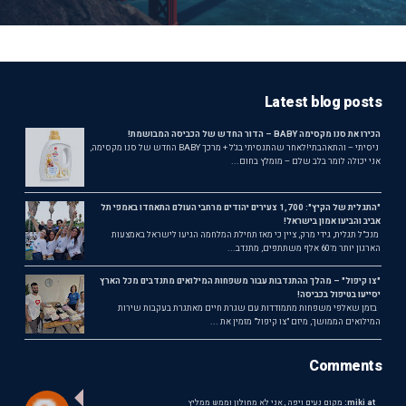
Latest blog posts
הכירו את סנו מקסימה BABY – הדור החדש של הכביסה המבושמת!
ניסיתי – והתאהבתי!לאחר שהתנסיתי בג'ל + מרכך BABY החדש של סנו מקסימה,
אני יכולה לומר בלב שלם – מומלץ בחום...
"התגלית של הקיץ": 1,700 צעירים יהודים מרחבי העולם התאחדו באמפי תל
אביב והביעו אמון בישראל!
מנכ"ל תגלית, גידי מרק, ציין כי מאז תחילת המלחמה הגיעו לישראל באמצעות
הארגון יותר מ־60 אלף משתתפים, מתנדב...
"צו קיפול" – מהלך ההתנדבות עבור משפחות המילואים מתנדבים מכל הארץ
יסייעו בטיפול בכביסה!
בזמן שאלפי משפחות מתמודדות עם שגרת חיים מאתגרת בעקבות שירות
המילואים הממושך, מיזם "צו קיפול" מזמין את ...
Comments
miki at:
מקום נעים ויפה , אני לא מחולון וממש ממליץ