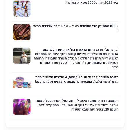
קיץ 2022-ימית 2000ספארק המים!!!
BEEF הסטייק הכי משתלם בעיר – עכשיו גם אצלכם בבית!
!
'בית חנה'- מרכז היום הראשון בת"א המיועד לשיקום
אנשים עם מוגבלויות פיזיות קשות נחנך היום בהשתתפות
ראש עיריית ת"א רון חולדאי, מנכ"ל משרד העבודה, הרווחה
והשירותים החברתיים, ד"ר אביגדור קפלן ועוד אורחים
רבים....
תנובה משיקה לכבוד חג השבועות, 4 מוצרים חדשים תחת
מותג 'השף הלבן', המבטיחים תוצאה איכותית וקלות הכנה!
המעצב דרור קונטנטו עיצב לדיווה העל זמנית סטלה עמר,
שמלה ייחודית לאירועי נשף ה- Life Ball המתקיים זאת
השנה 25, בעיר וינה שבאוסטריה.