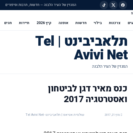
המגזין של העיר הלבנה — חדשות, תרבות וסיפורים
s
ילוג לתוכן הראשי
ים
צרכנות
בילוי
חדשות
אופנה
קיץ 2026
תיירות
חגים
תלאביבינט | Tel
Avivi Net
כנס מאיר דגן לביטחון
ואסטרטגיה 2017
שולמית אטיאס | תלאביבינט -Tel Avivi Net
מרץ 21, 2017