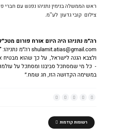
ראש הממשלה בנימין נתניהו נפגש עם חברי פור
צילום קובי גדעון לע''מ.
רה״מ נתניהו היה היום אורח פורום מטכ״ל
shulamit.atias@gmail.com
רה״מ נתניהו:
"
ולצבא הגנה לישראל,
על כך שהוא מבטיח א
-
כל מי שמסתכל סביבנו ומסתכל על עולמנו
במשימה הקדושה הזו, חג שמח.״
רשומות קודמות