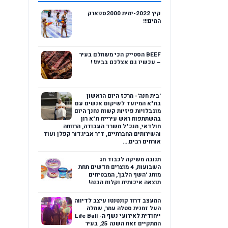
קיץ 2022-ימית 2000ספארק
המים!!!
BEEF הסטייק הכי משתלם בעיר
– עכשיו גם אצלכם בבית! !
'בית חנה'- מרכז היום הראשון
בת"א המיועד לשיקום אנשים עם
מוגבלויות פיזיות קשות נחנך היום
בהשתתפות ראש עיריית ת"א רון
חולדאי, מנכ"ל משרד העבודה, הרווחה
והשירותים החברתיים, ד"ר אביגדור קפלן ועוד
אורחים רבים....
תנובה משיקה לכבוד חג
השבועות, 4 מוצרים חדשים תחת
מותג 'השף הלבן', המבטיחים
תוצאה איכותית וקלות הכנה!
המעצב דרור קונטנטו עיצב לדיווה
העל זמנית סטלה עמר, שמלה
ייחודית לאירועי נשף ה- Life Ball
המתקיים זאת השנה 25, בעיר