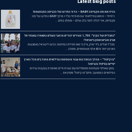
Latest blog posts
הכירו את סנו מקסימה BABY – הדור החדש של הכביסה המבושמת!
ניסיתי – והתאהבתי!לאחר שהתנסיתי בג'ל + מרכך BABY החדש של סנו
מקסימה, אני יכולה לומר בלב שלם – מומלץ בחום...
"התגלית של הקיץ": 1,700 צעירים יהודים מרחבי העולם התאחדו באמפי תל
אביב והביעו אמון בישראל!
מנכ"ל תגלית, גידי מרק, ציין כי מאז תחילת המלחמה הגיעו לישראל באמצעות
הארגון יותר מ־60 אלף משתתפים, מתנדב...
"צו קיפול" – מהלך ההתנדבות עבור משפחות המילואים מתנדבים מכל הארץ
יסייעו בטיפול בכביסה!
בזמן שאלפי משפחות מתמודדות עם שגרת חיים מאתגרת בעקבות שירות
המילואים הממושך, מיזם "צו קיפול" מזמין את ...