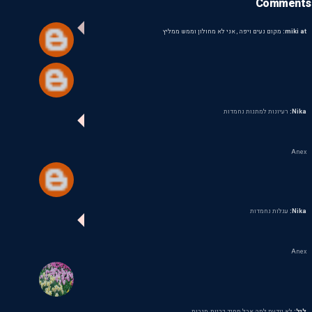
Comments
miki at:
מקום נעים ויפה , אני לא מחולון וממש ממליץ
Nika:
רעיונות למתנות נחמדות
Anex
Nika:
עגלות נחמדות
Anex
ליל:
לא יודעת למה אבל תמיד כריות, מגבות,