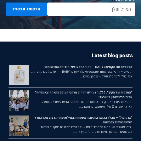
הרשמו עכשיו
Latest blog posts
הכירו את סנו מקסימה BABY – הדור החדש של הכביסה המבושמת!
ניסיתי – והתאהבתי!לאחר שהתנסיתי בג'ל + מרכך BABY החדש של סנו מקסימה,
אני יכולה לומר בלב שלם – מומלץ בחום...
"התגלית של הקיץ": 1,700 צעירים יהודים מרחבי העולם התאחדו באמפי תל
אביב והביעו אמון בישראל!
מנכ"ל תגלית, גידי מרק, ציין כי מאז תחילת המלחמה הגיעו לישראל באמצעות
הארגון יותר מ־60 אלף משתתפים, מתנדב...
"צו קיפול" – מהלך ההתנדבות עבור משפחות המילואים מתנדבים מכל הארץ
יסייעו בטיפול בכביסה!
בזמן שאלפי משפחות מתמודדות עם שגרת חיים מאתגרת בעקבות שירות
המילואים הממושך, מיזם "צו קיפול" מזמין את ...