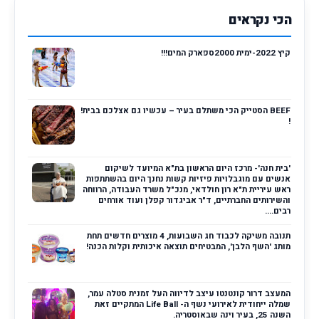
הכי נקראים
קיץ 2022-ימית 2000ספארק המים!!!
BEEF הסטייק הכי משתלם בעיר – עכשיו גם אצלכם בבית!
!
'בית חנה'- מרכז היום הראשון בת"א המיועד לשיקום
אנשים עם מוגבלויות פיזיות קשות נחנך היום בהשתתפות
ראש עיריית ת"א רון חולדאי, מנכ"ל משרד העבודה, הרווחה
והשירותים החברתיים, ד"ר אביגדור קפלן ועוד אורחים
רבים....
תנובה משיקה לכבוד חג השבועות, 4 מוצרים חדשים תחת
מותג 'השף הלבן', המבטיחים תוצאה איכותית וקלות הכנה!
המעצב דרור קונטנטו עיצב לדיווה העל זמנית סטלה עמר,
שמלה ייחודית לאירועי נשף ה- Life Ball המתקיים זאת
השנה 25, בעיר וינה שבאוסטריה.