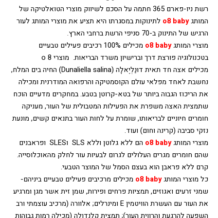
רשת ניו-פארם 365 חתמה על הסכם לשיווק מוצרי הטואלטיקה של 
המותג 
baby
o8
לתינוקות במסגרתו היא תציע את מוצרי המותג לעור 
הרגיש של התינוק ב-70 סניפי הרשת ברחבי הארץ. 
מוצרי המותג 
baby
o8
מכילים 100% רכיבים פעילים טבעיים 
בטכנולוגיה פורצת דרך וברישיון משרד הבריאות. 
מוצרי o 8 
מכילים אצה חד תאית דוּנַלְיֶאלָה (Dunaliella salina) החיה בים המלח, 
נחשבת לאחד מפלאי עולם הקוסמטיקה והרפואה המודרנית ומכילה 
את הריכוז הגבוה ביותר של בטא-קרוטן בטבע. במחקרים מדעיים הוכח 
שתמצית האצה משפרת את הפעילות המטבולית של העור, מעניקה 
חומרים חיוניים לבריאותו, שומרת על לחות העור בתנאים קשים, מונעת 
נזקי סביבה (קרינה וחום) ועוד.
מוצרי המותג 
baby
o8
הם ללא גלוטן וללא SLS  וSLES  
ופראבנים 
שהם חומרים מגרים העלולים לגרום לבעיות עור לחלק מהאוכלוסייה. 
קרם ללא פראבן הוא בעצם הסמל של המוצר הטבעי.
כל מוצרי המותג 
baby
o8
מכילים מרכיבים פעילים טבעיים ביניהם- 
שמני זרעים ואגוזים, תמציות פרחים ופירות, שמן זית אשר מגן ומרגיע 
את העור עם העשרת הוויטמין E ומינרלים; אלוורה (מרכיב עוצמתי ורב 
השפעה להרגעת והרווית העור); 
תמצית קלנדולה (מכילה רמות גבוהות 