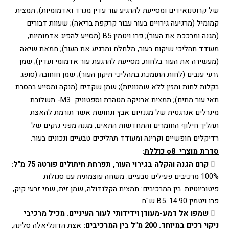
של קרוטנואידים ומסייעת להרגיע עור עדין מגרד ואדמומיות); תמצית 
קמומיל (מרגיעה גירויים בעור עבור קרקפת בריאה); שעוות דבורים 
(מגנה ומרככת את העור); פרו ויטמין B5 (מסייע להפיג אדמומיות, 
מעודד תהליכי שיקום בעור, מלחלח ומרגיע את העור); חמאת שיאה 
(מעשירה את העור בלחות, מסייעת להרגעת עור אדמומי ועדין); שמן 
זרעי ענבים (לחות התומכת בתהליכי תיקון העור); שמן חוחובה (סופג 
בקלות לחות ומזין ללא שמנוניות); שמן שקדים (מנקה ומסייע בהסרת 
תאי עור מתים); תמצית ארניקה מטהרת וספטוניק  M3- תשלובת 
מינרלים אנרגטית של מגנזיום אבץ ונחושת אשר תורמת להאצת 
תהליך חילוף החומרים והתחדשות התאים, מגנה מפני נזקים של 
רדיקלים חופשיים וקרינה ומעודד תהליכים טבעיים ונכונים בעור. 
סדרת מוצרי 
o8 כוללת
:
קרם הגנה והקלה בגירוי העור, תפרחת חיתולים פורטה 75 מ"ל:
100% מרכיבים פעילים טבעיים. משחה עוצמתית עם סגולות 
פיטוביוטיות. בין המרכיבים: תמצית הקלנדולה, שמן זית, שמי זרעי קיק, 
פרו ויטמין B5. 14.90 ש"ח 
שמפו אל דמע-מעודן וידידותי לעור העיניים. מכיל מרכיבי 
ניקוי רכים במיוחד. 200 מ"ל בין המרכיבים:
 אצת הדונליאלה סלינה, 