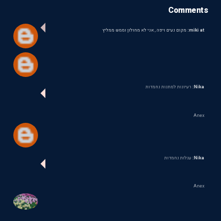
Comments
miki at:
מקום נעים ויפה , אני לא מחולון וממש ממליץ
Nika:
רעיונות למתנות נחמדות
Anex
Nika:
עגלות נחמדות
Anex