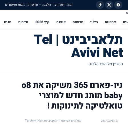
המגזין של העיר הלבנה — חדשות, תרבות וסיפורים
s
ילוג לתוכן הראשי
ים
צרכנות
בילוי
חדשות
אופנה
קיץ 2026
תיירות
חגים
תלאביבינט | Tel
Avivi Net
ניו-פארם 365 משיקה את o8
baby מותג חדש למוצרי
טואלטיקה לתינוקות !
שולמית אטיאס | תלאביבינט -Tel Avivi Net
מאי 22, 2017