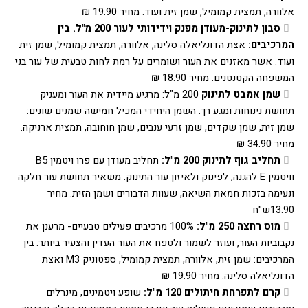
אלוורה, תמצית קמומיל, שמן זית ועוד. מחיר 19.90 ₪ 
סבון לתינוק-מעודן מפנק וידידותי לעור 200 מ"ל. בין 
המרכיבים:
 אצת הדונליאלה סלינה, אלוורה, תמצית קמומיל, שמן זית 
ועוד. אשר מאזנים את העור ושומרים על רמת לחות טבעית של עור בני 
המשפחה הקטנטנים. מחיר 18.90 ₪ 
שמן אמבט לתינוק
 200 מ"ל: מרגיע מיידית את העור ומעניק 
תחושת נינוחות ומגע רך. השמן היחידי המכיל חמישה שמנים שונים: 
שמן זית, שמן שקדים, שמן זרעי ענבים, שמן חוחובה, תמצית ארניקה. 
מחיר 34.90 ₪ 
תחליב גוף לתינוק 200 מ"ל: 
תחליב מעודן עם פרו ויטמין B5 
וויטמין E להגנה, לפינוק ולאיזון עור התינוק. משאיר תחושת עור חלקה 
ונעימה בזכות חמאת השיאה, שעוות הדבורים ושמן הזית. מחיר 
13.90ש"ח 
מוס רחצה 250 מ"ל:
 100% מרכיבים פעילים טבעיים- מרענן את 
נקבוביות העור, ועוזר לשמור ולטפח את העור העדין והצעיר ביותר. בין 
המרכיבים: שמן זית, אלוורה, תמצית קמומיל, ספטוניק M3 ואצת 
הדונליאלה סלינה. מחיר 19.90 ₪ 
קרם לתפרחת חיתולים 120 מ"ל:
 שופע ויטמינים, מינרלים 