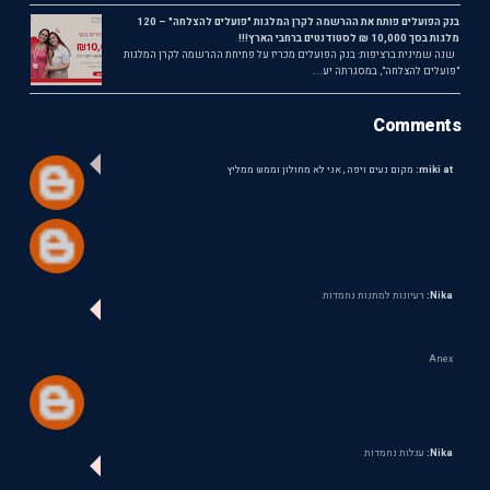
בנק הפועלים פותח את ההרשמה לקרן המלגות "פועלים להצלחה" – 120
מלגות בסך 10,000 ₪ לסטודנטים ברחבי הארץ!!!
שנה שמינית ברציפות: בנק הפועלים מכריז על פתיחת ההרשמה לקרן המלגות
"פועלים להצלחה", במסגרתה יע...
Comments
miki at:
מקום נעים ויפה , אני לא מחולון וממש ממליץ
Nika:
רעיונות למתנות נחמדות
Anex
Nika:
עגלות נחמדות