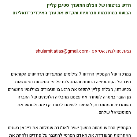
חדש בניצוחו של הצלם המוערך סטיבן קליין
הבועט במוסכמות חברתיות ומקדש את ערך האינדיבידואליזם
מאת :שולמית אטיאס -shulamit.atias@gmail.com
במרכזו של הקמפיין החדש 7 צילומים המתעדים תרחישים הקוראים 
תיגר על הקונספציה הרווחת וההתנהלות על פי סטיגמות וסיסמאות. 
בכישרונו, מצליח קליין לתפוס את הרגע בו הגיבורים בצילומיו מתנערים 
מן העבר במטרה לשחרר את עצמם מחבליה הלופתים של החברה 
השמרנית והממוסדת, לאפשר לעצמם לצעוד קדימה ולממש את 
הפוטנציאל שלהם. 
הקמפיין החדש מהווה המשך ישיר לאג'נדה שמלווה את רייבאן בשנים 
האחרונות המעודדת את האדם הפרטי להתגבר על פחדים ולחיות את 