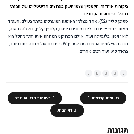
ביקורות אוהדות. הקמפיין עצמו יושק בערוצים הדיגיטליים של המותג 
במהלך השבועות הקרובים.
סטיבן קליין (52), אחד מצלמי האופנה המוערכים ביותר בעולם, העומד 
מאחורי קמפיינים גדולים וזכורים ביניהם, קלוויין קליין, דולצ'ה גבאנה, 
לואי ויטון, בלנסייגה ועוד, אולם הפרויקט המזוהה איתו יותר מהכל הוא 
סדרת הצילומים המפורסמת למגזין W בכיכובם של מדונה, טום פורד, 
בראד פיט ועוד רבים אחרים.
רשומות קודמות
רשומות חדשות יותר
דף הבית
תגובות