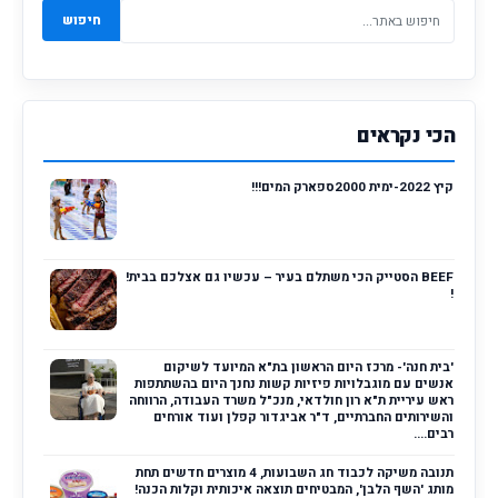
חיפוש
הכי נקראים
קיץ 2022-ימית 2000ספארק המים!!!
BEEF הסטייק הכי משתלם בעיר – עכשיו גם אצלכם בבית!
!
'בית חנה'- מרכז היום הראשון בת"א המיועד לשיקום
אנשים עם מוגבלויות פיזיות קשות נחנך היום בהשתתפות
ראש עיריית ת"א רון חולדאי, מנכ"ל משרד העבודה, הרווחה
והשירותים החברתיים, ד"ר אביגדור קפלן ועוד אורחים
רבים....
תנובה משיקה לכבוד חג השבועות, 4 מוצרים חדשים תחת
מותג 'השף הלבן', המבטיחים תוצאה איכותית וקלות הכנה!