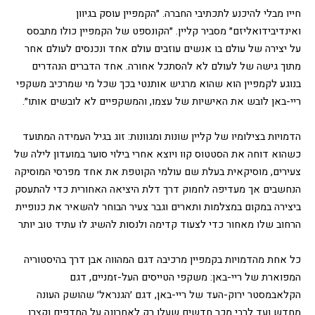
חייו מבלי להיכנע לתכתיבי החברה. ״הקמפיין עוסק בגיוון 
ואינדיבידואליזם״ מסביר קליין. ״הקונספט של הקמפיין כולו מתבסס 
על יצירה של עולם בו אנשים עוזבים עולם אחד ונכנסים לעולם אחר 
מתוך גישה של לעולם לא להסתכל אחורה. אחד הדברים הנהדרים 
בנוגע לקמפיין הוא שהוא מרגיש אותנטי בכך שכל מי שמרכיב משקפי 
ריי-באן לובש את האישיות של עצמו, והמשקפיים לא לובשים אותו״.  
הדמויות בצילומיו של קליין שונות ומגוונות: זוג בגיל העמידה המתועד 
כשהוא דוחה את הסטטוס קוו ויוצא אחרי בילוי סוער במועדון לילה של 
צעירים, מוסיקאית בעלת שם עולמי הקוטפת את אחד מפרסי המוסיקה 
הנחשבים אך מעדיפה לחמוק דרך דלת היציאה האחורית כדי להתעסק 
ביצירה במקום במצלמות ותארים וגבר צעיר הבוחר להשאיר את כנופיית 
הרחוב שלו מאחור כדי לצעוד קדימה ולנסות להשיג לו עתיד טוב יותר
כל אחת מהדמויות בקמפיין מרכיבה דגם המהווה אבן דרך בהיסטוריה 
המפוארת של ריי-באן: משקפי הטייסים העל-זמניים, דגם 
הקלאבמסטר ירוק-העד של ריי-באן, דגם ׳הגנראל׳ שהושק העונה 
מחדש ועד לרבי מכר חדשים שעלו רק לאחרונה על המדפים וקצרו 