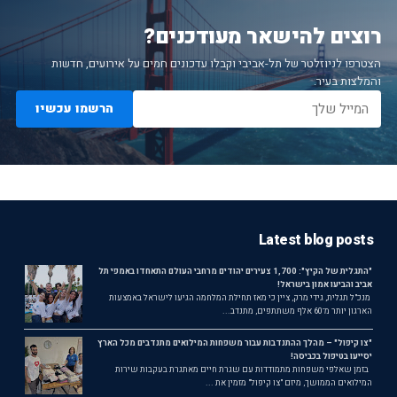
רוצים להישאר מעודכנים?
הצטרפו לניוזלטר של תל-אביבי וקבלו עדכונים חמים על אירועים, חדשות
והמלצות בעיר.
הרשמו עכשיו
Latest blog posts
"התגלית של הקיץ": 1,700 צעירים יהודים מרחבי העולם התאחדו באמפי תל
אביב והביעו אמון בישראל!
מנכ"ל תגלית, גידי מרק, ציין כי מאז תחילת המלחמה הגיעו לישראל באמצעות
הארגון יותר מ־60 אלף משתתפים, מתנדב...
"צו קיפול" – מהלך ההתנדבות עבור משפחות המילואים מתנדבים מכל הארץ
יסייעו בטיפול בכביסה!
בזמן שאלפי משפחות מתמודדות עם שגרת חיים מאתגרת בעקבות שירות
המילואים הממושך, מיזם "צו קיפול" מזמין את ...