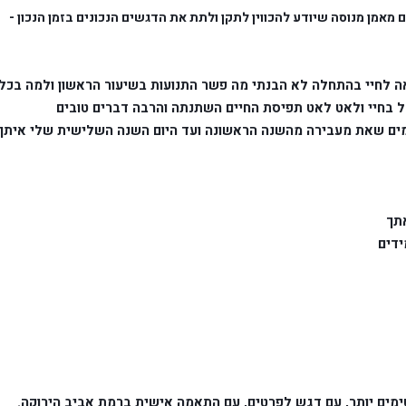
כדי למצות את הפוטנציאל של היוגה חשוב להתאמן עם מאמן מנוסה שיודע להכווין לתקן ולתת את הדגשים הנכונים בזמן הנכון - 
צריך לנשום נכון ואז אחרי מספר חודשים השינוי החל בחיי ולאט לאט תפיסת החיים השתנתה והרבה דברים טובים 
תך 
ידים 
"איזה שיעורים מדהימים, גם בים, וגם שיעורים אינטימים יותר, עם דגש לפרטים, עם התאמה אישית ברמת אביב הירוקה. 