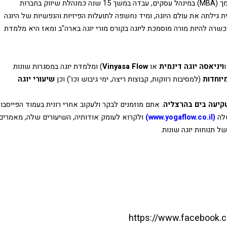
רונית ביגר, בעלת תואר בוגר (BSc) בביולוגיה ותואר מוסמך (MBA) במינהל עסקים, עבדה במשך 15 שנה כמנהלת שיווק בחברות 
לפני 12 שנה, רונית גילתה את עולם היוגה, ומיד נחשפה לתועלות הפיזיות והנפשיות של היוגה 
והרגישה שמצאה את הייעוד שלה. בשנת 2008 רונית הוכשרה להיות מורה מוסמכת ליוגה בקורס מורי יוגה בארה"ב ומאז היא מלמדת 
ו
ויניאסה יוגה דינמית 
או 
Vinyasa Flow
) ומלמדת יוגה במסגרות שונות 
יוחדות
 (למסיבות רווקות, קבוצות ריצה, ימי גיבוש וכו') וכן 
שיעורי יוגה 
שקיעה בים בהרצליה
.
לה 
(www.yogaflow.co.il)
ל תנוחות יוגה שונות. 
https://www.facebook.c