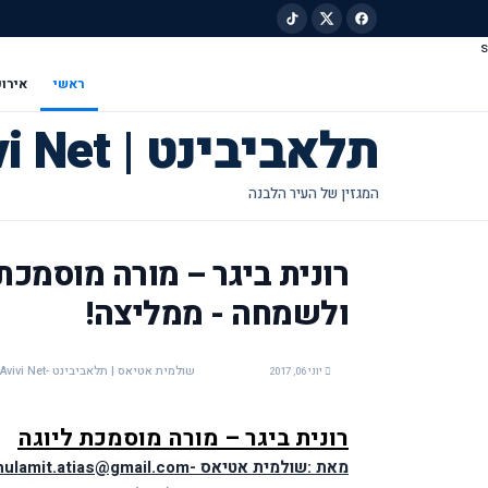
s
ילוג לתוכן הראשי
ראשי
אירוע
תלאביבינט | Tel Avivi Net
רונית ביגר – מורה מוסמכ
ולשמחה - ממליצה!
שולמית אטיאס | תלאביבינט -Tel Avivi Net
יוני 06, 2017
רונית ביגר – מורה מוסמכת 
ליוגה
מאת :שולמית אטיאס -shulamit.atias@gmail.com