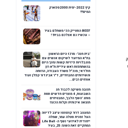
קיץ 2022-ימית 2000ספארק
המים!!!
BEEF הסטייק הכי משתלם בעיר
– עכשיו גם אצלכם בבית! !
'בית חנה'- מרכז היום הראשון
בת"א המיועד לשיקום אנשים עם
אתם מוזמנים לבקר ולעקוב אחרי רונית בעמוד הפייסבוק 
מוגבלויות פיזיות קשות נחנך היום
 ולקרוא לעומק אודותיה, השיעורים שלה, מאמרים 
בהשתתפות ראש עיריית ת"א רון
חולדאי, מנכ"ל משרד העבודה, הרווחה
והשירותים החברתיים, ד"ר אביגדור קפלן ועוד
אורחים רבים....
תנובה משיקה לכבוד חג
השבועות, 4 מוצרים חדשים תחת
מותג 'השף הלבן', המבטיחים
תוצאה איכותית וקלות הכנה!
המעצב דרור קונטנטו עיצב לדיווה
העל זמנית סטלה עמר, שמלה
ייחודית לאירועי נשף ה- Life Ball
המתקיים זאת השנה 25, בעיר