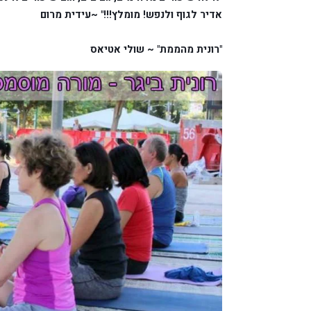
אדיר לגוף ולנפש! מומלץ!!!" ~עידית מרום
"רונית מהממת" ~ שולי אטיאס