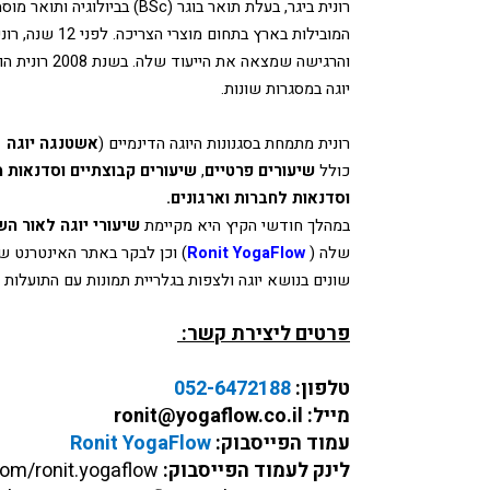
המובילות בארץ בתחום מוצרי הצריכה.
יוגה במסגרות שונות.
רונית מתמחת בסגנונות היוגה הדינמיים (
אשטנגה יוגה
  
כולל 
שיעורים פרטיים
, 
שיעורים קבוצתיים וסדנאות מ
וסדנאות לחברות וארגונים.
במהלך חודשי הקיץ היא מקיימת 
שיעורי יוגה לאור ה
שלה (
Ronit YogaFlow
) וכן לבקר באתר האינטרנט ש
שונים בנושא יוגה ולצפות בגלריית תמונות עם התועלות ש
פרטים ליצירת קשר:
טלפון: 
052-6472188
מייל: ronit@yogaflow.co.il
עמוד הפייסבוק: 
Ronit YogaFlow
לינק לעמוד הפייסבוק: 
om/ronit.yogaflow