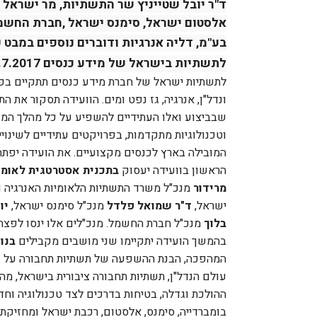
ד"ר יובל שטייניץ שר התשתיות, מר ישראל 
אלסטום ישראל, סימנס ישראל ,חברת החשמל, 
בע"מ, דליה אנרגיות ודוברים נוספים במבט
לתשתיות בישראל של מידע כנסים
5.7.2017 08:00-15:00 מלון דיוויד אינטרק
ונדל"ן, אנרגיה, גז נפט ומים
.
הוועידה תסקור את הת
שבביצוע ואלו העתידיים להשפיע על כל מהלך המש
וטכנולוגיות מתקדמות, בפרויקטים עתידיים לשינויי
המובילה בארץ לכנסים מקצועיים
.
את הועידה יפתח
הראשון בוועידה יעסוק
בתכנית אסטרטגית לאומי
מרידור
מנכ"ל משרד התשתיות הלאומיות האנרגיה ו
ישראל,
ד"ר שמואל פלדל
מנכ"ל סימנס ישראל,
יו
בלוך
מנכ"ל חברת החשמל. מנכ"לים אלו ינסו לפצ
בהמשך הועידה יתקיימו שני מושבים מקבילים
בנו
המהפכה, הבנת ההשפעה של תשתיות תחבורה על פיתו
עולם הנדל"ן, תשתיות תחבורה ציבורית בישראל, מ
ההולכת וגדלה, בטיחות בדרכים לצד טכנולוגיה וח
בומברדייה, סימנס, אלסטום, רכבת ישראל ומחזיקת 