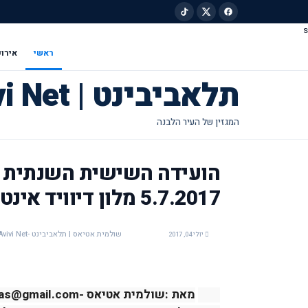
s
ילוג לתוכן הראשי
ראשי
אירוע
תלאביבינט | Tel Avivi Net
הועידה השישית השנתית 
5.7.2017 מלון דיוויד אינטרקונטיננטל
שולמית אטיאס | תלאביבינט -Tel Avivi Net
יולי 04, 2017
מאת :שולמית אטיאס -shulamit.atias@gmail.com