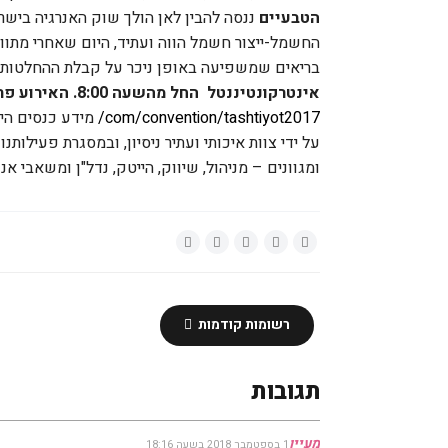
הטבעיים
ננסה להבין לאן הולך שוק האנרגיה ביש
החשמל-ייצור חשמל הווה ועתיד, היום שאחרי מתוו
בריאים שמשפיעה באופן ניכר על קבלת ההחלטות
אינטרקונטיננטל
החל מהשעה 8:00.
האירוע פת
/
com/convention/tashtiyot2017
על ידי צוות איכותי ועתיר ניסיון, ובמסגרת פעילות
ומגוונים – מניהול, שיווק, הייטק, נדל"ן ומשאבי א
רשומות קודמות
תגובות
מעיין
1 בספטמבר 2018 בשעה 18:16