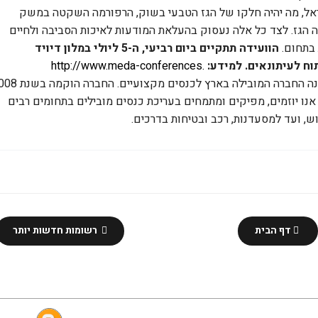
ראל, מה יהיה חלקו של הגז הטבעי בשוק, הרפורמה השקטה במשק
ה הגז. לצד כל אלה נעסוק בהעלאת המודעות לאיכות הסביבה ולחיים
 בתחום
.
הוועידה תתקיים ביום רביעי, ה-5 ליולי במלון דיויד
וח לעיתונאים.
למידע:
http://www.meda-conferences.
מידע כנסים הינה החברה המובילה בארץ לכנסים מקצועיי
נו אנו יוזמים, מפיקים ומתמחים בעריכת כנסים מובילים בתחומים רבים
נוש, ועד למסעדנות, רכב ובטיחות בדרכים
.
דף הבית
רשומות חדשות יותר