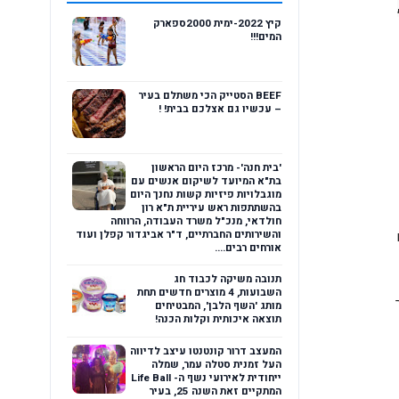
קיץ 2022-ימית 2000ספארק
המים!!!
BEEF הסטייק הכי משתלם בעיר
– עכשיו גם אצלכם בבית! !
'בית חנה'- מרכז היום הראשון
בת"א המיועד לשיקום אנשים עם
מוגבלויות פיזיות קשות נחנך היום
בהשתתפות ראש עיריית ת"א רון
חולדאי, מנכ"ל משרד העבודה, הרווחה
והשירותים החברתיים, ד"ר אביגדור קפלן ועוד
אורחים רבים....
תנובה משיקה לכבוד חג
השבועות, 4 מוצרים חדשים תחת
מותג 'השף הלבן', המבטיחים
תוצאה איכותית וקלות הכנה!
המעצב דרור קונטנטו עיצב לדיווה
העל זמנית סטלה עמר, שמלה
ייחודית לאירועי נשף ה- Life Ball
המתקיים זאת השנה 25, בעיר