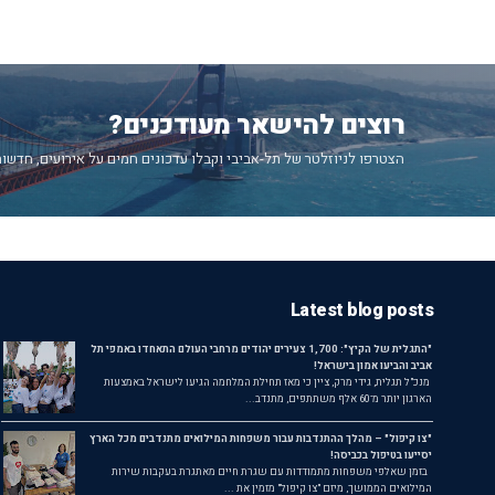
השב
רוצים להישאר מעודכנים?
הצטרפו לניוזלטר של תל-אביבי וקבלו עדכונים חמים על אירועים, חדשות
Latest blog posts
"התגלית של הקיץ": 1,700 צעירים יהודים מרחבי העולם התאחדו באמפי תל
אביב והביעו אמון בישראל!
מנכ"ל תגלית, גידי מרק, ציין כי מאז תחילת המלחמה הגיעו לישראל באמצעות
הארגון יותר מ־60 אלף משתתפים, מתנדב...
"צו קיפול" – מהלך ההתנדבות עבור משפחות המילואים מתנדבים מכל הארץ
יסייעו בטיפול בכביסה!
בזמן שאלפי משפחות מתמודדות עם שגרת חיים מאתגרת בעקבות שירות
המילואים הממושך, מיזם "צו קיפול" מזמין את ...