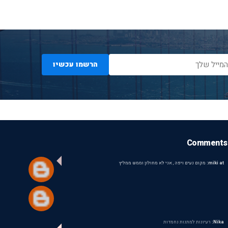
הרשמו עכשיו
Comments
miki at:
מקום נעים ויפה , אני לא מחולון וממש ממליץ
Nika:
רעיונות למתנות נחמדות