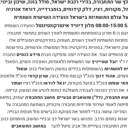
כץ שר התחבורה,
בכירי רכבת ישראל, סולל בונה, שיכון ובינוי,
מקורות, רציו, דלק קידוחים, בומברדייה, דוראד אנרגיה
 על עולם התשתיות בישראל
הועידה השישית השנתית
ונטיננטל
הוועידה השנתית
לתשתיות ישראל של חברת מידע כנסים תתקיים בפעם ה-6 ותדון בהתפתחות התשתיות לאורך השנים בתחומי: תחבורה
פתחות התשתיות לאורך השנים, תעסוק בפרויקטים המובילים אלו
ק הישראלי, בסוגיות בירוקרטיה מול הממשלה והרשויות, בחדשנות
ם מהותיים ועוד
.
את הועידה יזמה ומפיקה חברת
מידע כנסים
החברה
 ד"ר
יובל שטייניץ
שר התשתיות הלאומיות, האנרגיה והמים, הפאנל
ת לתשתיות
בהשתתפות בכירים במשק הישראלי כגון:
שאול
המים,
אהוד דנוך
מנכ"ל קבוצת סולל בונה,
שרון קדמי
מנכ"ל אלסטום
חאי שוחט
מנכ"ל בפועל מקורות,
יגאל לנדאו
מנכ"ל רציו
ועופר
ח את הדרך הנכונה לעבודה משולבת כוחות להניע את המשק קדימה.
שא תחבורה, נדל"ן ומשאבים טבעיים
.
מושב
התחבורה
יעסוק בתיאור
ח לאומי ועירוני ומדיניות תחבורה ציבורית, השפעת התחבורה על
ה המדינה עושה בכדי לפתור את מצוקת הכבישים מול תנופת הבנייה
דשנות בתחם הרכב. נפגוש בשר ישראל כץ ובכירי המשק מהתחום כגון:
תיק התחבורה בעיריית תל אביב מיטל להבי.
במושב המשאבים