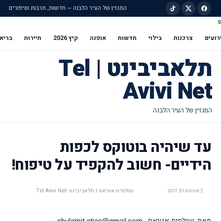
המגזין של העיר הלבנה — חדשות, תרבות וסיפורים
s
ילוג לתוכן הראשי
רועים
צרכנות
בילוי
חדשות
אופנה
קיץ 2026
תיירות
בריא
תלאביבינט | Tel
Avivi Net
עד שיהיה בוטוקס לכפות
הידיים- חשוב להקפיד על טיפוח!
שולמית אטיאס | תלאביבינט -Tel Avivi Net
אוגוסט 01, 2017