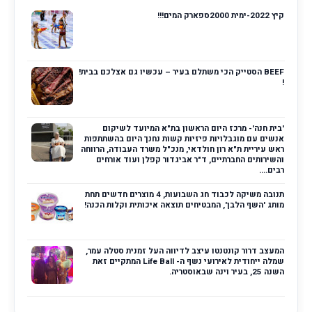
קיץ 2022-ימית 2000ספארק המים!!!
BEEF הסטייק הכי משתלם בעיר – עכשיו גם אצלכם בבית!
!
'בית חנה'- מרכז היום הראשון בת"א המיועד לשיקום
אנשים עם מוגבלויות פיזיות קשות נחנך היום בהשתתפות
ראש עיריית ת"א רון חולדאי, מנכ"ל משרד העבודה, הרווחה
והשירותים החברתיים, ד"ר אביגדור קפלן ועוד אורחים
רבים....
תנובה משיקה לכבוד חג השבועות, 4 מוצרים חדשים תחת
מותג 'השף הלבן', המבטיחים תוצאה איכותית וקלות הכנה!
המעצב דרור קונטנטו עיצב לדיווה העל זמנית סטלה עמר,
שמלה ייחודית לאירועי נשף ה- Life Ball המתקיים זאת
השנה 25, בעיר וינה שבאוסטריה.