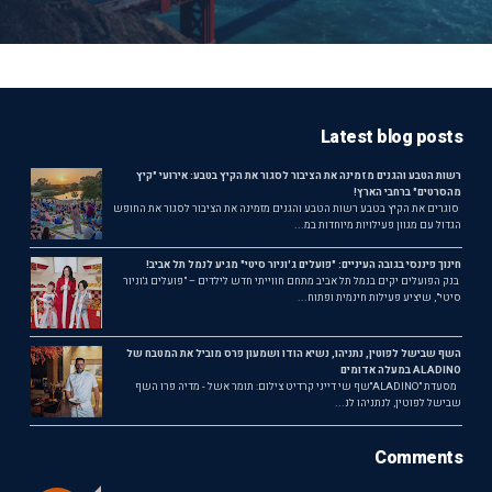
Latest blog posts
רשות הטבע והגנים מזמינה את הציבור לסגור את הקיץ בטבע: אירועי "קיץ
מהסרטים" ברחבי הארץ!
סוגרים את הקיץ בטבע רשות הטבע והגנים מזמינה את הציבור לסגור את החופש
הגדול עם מגוון פעילויות מיוחדות במ...
חינוך פיננסי בגובה העיניים: "פועלים ג'וניור סיטי" מגיע לנמל תל אביב!
בנק הפועלים יקים בנמל תל אביב מתחם חווייתי חדש לילדים – "פועלים ג'וניור
סיטי", שיציע פעילות חינמית ופתוח...
השף שבישל לפוטין, נתניהו, נשיא הודו ושמעון פרס מוביל את המטבח של
ALADINO במעלה אדומים
מסעדת ״ALADINO״שף שי דייני קרדיט צילום: תומר אשל - מדיה פרו השף
שבישל לפוטין, לנתניהו לנ...
Comments