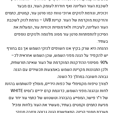
לשכבת העור העליונה ואף חודרת לעומק העור, גם מבעד 
זכוכית, וגורמת לנזקים ארוכי טווח כמו סרטן עור, קמטים, כתמים 
והזדקנות מוקדמת של העור. קרינת UVB – גורמת לנזק לשכבת 
העור העליונה, לעיבויה ולאדמומיות וכוויות עור, המעלות את 
הסיכון להתפתחות סרטן עור מסוג מלנומה ולנזקים נוספים 
בעתיד. 
ההנחה היא שרק בקיץ אנו חשופים לנזקי השמש אך גם בחורף 
יש להקפיד על הגנה מפני השמש, שכן השמש אחראית לכ– 
90%  מסימני ההזדקנות המוקדמת של העור שאינה תורשתית, 
ולכן התגוננות מקרינת השמש באמצעות תכשירים עם הגנה 
גבוהה חשובה במהלך כל השנה.
לצורך טיפוח מקסימלי של כפות הידיים, מומלץ להשתמש בהזנת 
לחות ובהגנה מפני השמש, כדוגמת קרם ידיים ג'נסיס WHITE 
של ד"ר פישר, המסייע בהבהרה וטשטוש של כתמי עור יחד עם 
מניעת כתמים וקמטים בעתיד; מעשיר את העור בלחות ומכיל 
מערכת מסנני קרינה, המאפשרת הגנה גבוהה ורחבה מנזקי 