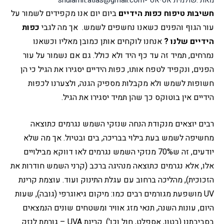
מאת :שולמית אטיאס -shulamit.atias@gmail.com
חשיבות טיפוח כפות הידיים
ביום יום אנו מקפידים לשמור על 
עור הגוף והפנים כשאנו נחשפים לשמש. 
אך מה לגבי 
כפות 
הידיים שלנו ? 
אנחנו לוקחים אותן כמובן מאליו וכשאנו 
נמרחים, תמיד זה עד כף היד ולא כולל. גם אם נשמור על עור 
הפנים, ונקפיד לטפח אותו, כפות הידיים יסגירו את הגיל כי הן 
חשופות לשמש ולא מקבלות מספיק הגנה, ולצערנו לכפות 
הידיים אין בוטוקס כך שהן תמיד 
יסגירו את הגיל.
רבים יוצאים מנקודת הנחה שנזקי השמש נגרמים כתוצאה 
מחשיפה לשמש בעת בילוי בבריכה, בים ובטיול. אך מה שלא 
יודעים, זה ש70% מנזקי השמש נגרמים לאו דווקא מבילויים 
אלו, אלא נגרמים כתוצאה מנהיגה ברכב (קרני השמש חודרות את 
הזכוכית), מהליכה ברחוב עם עגלת התינוק ועוד. עוצמת קרינת 
UV מושפעת מגורמים רבים כמו: מיקום גיאוגרפי (גובה), שעות 
היום, עונות השנה, תנאי מזג אוויר ומשטחים שונים הנמצאים 
בסביבתנו (בטון, אספלט, חול וכו'). קרינת UVA – גורמת לנזק 