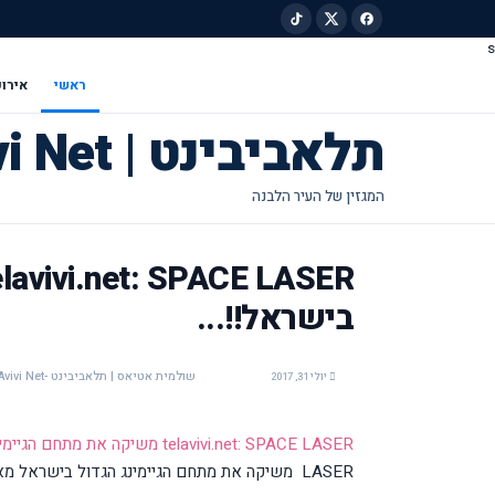
s
ילוג לתוכן הראשי
ראשי
אירוע
תלאביבינט | Tel Avivi Net
בישראל!!...
שולמית אטיאס | תלאביבינט -Tel Avivi Net
יולי 31, 2017
telavivi.net: SPACE LASER משיקה את מתחם הגיימינג הגדול בישראל!!...
LASER משיקה את מתחם הגיימינג הגדול בישראל מאת :שולמית אטיאס -shulamit.atias@gmail.com ...