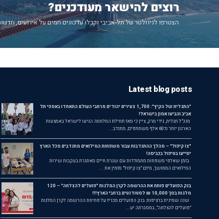
רוצים להישאר מעודכנים?
הצטרפו לניוזלטר של תל-אביבי וקבלו עדכונים חמים על אירועים, חדשות
Latest blog posts
"התגלית של הקיץ": 1,700 צעירים יהודים מרחבי העולם התאחדו באמפי תל
אביב והביעו אמון בישראל!
מנכ"ל תגלית, גידי מרק, ציין כי מאז תחילת המלחמה הגיעו לישראל באמצעות
הארגון יותר מ־60 אלף משתתפים, מתנדב...
"צו קיפול" – מהלך ההתנדבות עבור משפחות המילואים מתנדבים מכל הארץ
יסייעו בטיפול בכביסה!
בזמן שאלפי משפחות מתמודדות עם שגרת חיים מאתגרת בעקבות שירות
המילואים הממושך, מיזם "צו קיפול" מזמין את ...
בנק הפועלים פותח את ההרשמה לקרן המלגות "פועלים להצלחה" – 120
מלגות בסך 10,000 ₪ לסטודנטים ברחבי הארץ!!!
שנה שמינית ברציפות: בנק הפועלים מכריז על פתיחת ההרשמה לקרן המלגות
"פועלים להצלחה", במסגרתה יע...