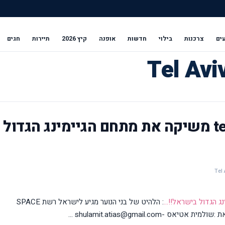
ים
צרכנות
בילוי
חדשות
אופנה
קיץ 2026
תיירות
חגים
telavivi.net: SPACE LASER משיקה את מתחם הגיימינג הגדול
: הלהיט של בני הנוער מגיע לישראל רשת SPACE