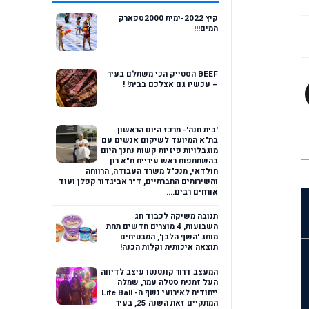
קיץ 2022-ימית 2000ספארק
המים!!!
BEEF הסטייק הכי משתלם בעיר
– עכשיו גם אצלכם בבית! !
'בית חנה'- מרכז היום הראשון
בת"א המיועד לשיקום אנשים עם
מוגבלויות פיזיות קשות נחנך היום
בהשתתפות ראש עיריית ת"א רון
חולדאי, מנכ"ל משרד העבודה, הרווחה
והשירותים החברתיים, ד"ר אביגדור קפלן ועוד
אורחים רבים....
תנובה משיקה לכבוד חג
השבועות, 4 מוצרים חדשים תחת
מותג 'השף הלבן', המבטיחים
תוצאה איכותית וקלות הכנה!
המעצב דרור קונטנטו עיצב לדיווה
העל זמנית סטלה עמר, שמלה
ייחודית לאירועי נשף ה- Life Ball
המתקיים זאת השנה 25, בעיר