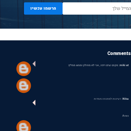
הרשמו עכשיו
Comments
miki at:
מקום נעים ויפה , אני לא מחולון וממש ממליץ
Nika:
רעיונות למתנות נחמדות
Anex