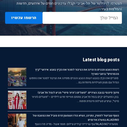
הצטרפו לניוזלטר של תל-אביבי וקבלו עדכונים חמים על אירועים, חדשות
והמלצות בעיר.
הרשמו עכשיו
Latest blog posts
רשות הטבע והגנים מזמינה את הציבור לסגור את הקיץ בטבע: אירועי "קיץ
מהסרטים" ברחבי הארץ!
סוגרים את הקיץ בטבע רשות הטבע והגנים מזמינה את הציבור לסגור את החופש
הגדול עם מגוון פעילויות מיוחדות במ...
חינוך פיננסי בגובה העיניים: "פועלים ג'וניור סיטי" מגיע לנמל תל אביב!
בנק הפועלים יקים בנמל תל אביב מתחם חווייתי חדש לילדים – "פועלים ג'וניור
סיטי", שיציע פעילות חינמית ופתוח...
השף שבישל לפוטין, נתניהו, נשיא הודו ושמעון פרס מוביל את המטבח של
ALADINO במעלה אדומים
מסעדת ״ALADINO״שף שי דייני קרדיט צילום: תומר אשל - מדיה פרו השף