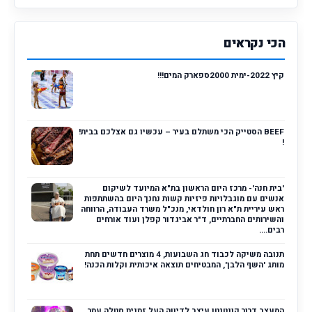
הכי נקראים
קיץ 2022-ימית 2000ספארק המים!!!
BEEF הסטייק הכי משתלם בעיר – עכשיו גם אצלכם בבית!
!
'בית חנה'- מרכז היום הראשון בת"א המיועד לשיקום
אנשים עם מוגבלויות פיזיות קשות נחנך היום בהשתתפות
ראש עיריית ת"א רון חולדאי, מנכ"ל משרד העבודה, הרווחה
והשירותים החברתיים, ד"ר אביגדור קפלן ועוד אורחים
רבים....
תנובה משיקה לכבוד חג השבועות, 4 מוצרים חדשים תחת
מותג 'השף הלבן', המבטיחים תוצאה איכותית וקלות הכנה!
המעצב דרור קונטנטו עיצב לדיווה העל זמנית סטלה עמר,