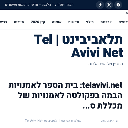
המגזין של העיר הלבנה — חדשות, תרבות וסיפורים
s
ילוג לתוכן הראשי
רועים
צרכנות
בילוי
חדשות
אופנה
קיץ 2026
תיירות
בריא
תלאביבינט | Tel
Avivi Net
telavivi.net: בית הספר לאמנויות
הבמה בפקולטה לאמנויות של
מכללת ס...
שולמית אטיאס | תלאביבינט -Tel Avivi Net
יולי 14, 2017