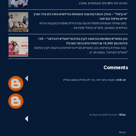
הארגון יותר מ־60 אלף משתתפים, מתנדב...
"צו קיפול" – מהלך ההתנדבות עבור משפחות המילואים מתנדבים מכל הארץ
יסייעו בטיפול בכביסה!
בזמן שאלפי משפחות מתמודדות עם שגרת חיים מאתגרת בעקבות שירות
המילואים הממושך, מיזם "צו קיפול" מזמין את ...
בנק הפועלים פותח את ההרשמה לקרן המלגות "פועלים להצלחה" – 120
מלגות בסך 10,000 ₪ לסטודנטים ברחבי הארץ!!!
שנה שמינית ברציפות: בנק הפועלים מכריז על פתיחת ההרשמה לקרן המלגות
"פועלים להצלחה", במסגרתה יע...
Comments
miki at:
מקום נעים ויפה , אני לא מחולון וממש ממליץ
Nika:
רעיונות למתנות נחמדות
Anex