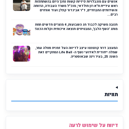
אנשים עם מוגבלויות פיזיות קשות נחנך היום בהשתתפות
ראש עיריית ת"א רון חולדאי, מנכ"ל משרד העבודה, הרווחה
והשירותים החברתיים, ד"ר אביגדור קפלן ועוד אורחים
רבים....
תנובה משיקה לכבוד חג השבועות, 4 מוצרים חדשים תחת
מותג 'השף הלבן', המבטיחים תוצאה איכותית וקלות הכנה!
המעצב דרור קונטנטו עיצב לדיווה העל זמנית סטלה עמר,
שמלה ייחודית לאירועי נשף ה- Life Ball המתקיים זאת
השנה 25, בעיר וינה שבאוסטריה.
תוויות
דיווח על שימוש לרעה