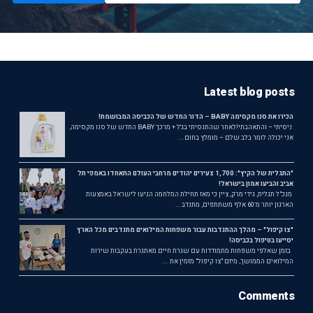
Latest blog posts
הכירו את סנו מקסימה BABY – הדור החדש של הכביסה המבושמת!
ניסיתי – והתאהבתי!לאחר שהתנסיתי בג'ל + מרכך BABY החדש של סנו מקסימה,
אני יכולה לומר בלב שלם – מומלץ בחום...
"התגלית של הקיץ": 1,700 צעירים יהודים מרחבי העולם התאחדו באמפי תל
אביב והביעו אמון בישראל!
מנכ"ל תגלית, גידי מרק, ציין כי מאז תחילת המלחמה הגיעו לישראל באמצעות
הארגון יותר מ־60 אלף משתתפים, מתנדב...
"צו קיפול" – מהלך ההתנדבות עבור משפחות המילואים מתנדבים מכל הארץ
יסייעו בטיפול בכביסה!
בזמן שאלפי משפחות מתמודדות עם שגרת חיים מאתגרת בעקבות שירות
המילואים הממושך, מיזם "צו קיפול" מזמין את ...
Comments