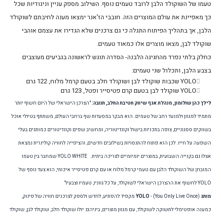
טעמו של השוקולד הלבן לרובד טעמים נוסף. השילוב מספק עניין וניגודיות שכל
כך מאפיינת את עולם המוצרים הזה. חובבי הז'אנר ימצאו מענה לחיבתם לשוקולד
הלבן, אך בתהליך הפיתוח התגלה כי גם צרכנים שלא הגדירו את עצמם אוהבי
שוקולד לבן, מצאו מוצרים אלו כמאוד טעמים.
כחלק בלתי נפרד מהחגיגה הלבנה- הסדרה תוגש לראשונה בגביעים מעוצבים
בצבע הלבן, ותכלול שני טעמים:
YOLO
שכבות שוקולד לבן ושוקולד חלב בטעם קרמל מלוח, 122 גרם
YOLO
שוקולד לבן בטעם קרם פטיסייר ופטל, 123 גרם
לילך כהן שולומון, מנהלת אגף שיווק חטיבת החלב, תנובה:
 "הצרכן הישראלי של היום חשוף יותר 
מתמיד למגוון ולמנעד רחב של טעמים. הוא מבקר במסעדות שף ברחבי העולם, משתתף בטיולי אוכל 
בשווקים ססגוניים, צופה בתכניות בישול וקונדיטוריה, ומחשיב שפים וקונדיטורים כמותגים בעלי 
השפעה על חייו. לכן הוא פתוח להתנסויות בשילובים חדשים, והציפייה לחוויה קולינרית נמצאת 
אצלו גם בקנייה השבועית, במוצרים יומיומיים לצריכה ביתית. 
YOLO WHITE שמחבר בין טעמו 
המובחן של השוקולד הלבן עם טעמי קרמל מלוח או עם קרם פטיסייר איכותי, הוא צעד נוסף של 
YOLO לחשוף את ההצרכן הישראלי לשוקולד, על כל גווניו, טעמיו וצבעיו"
מותג YOLO
 - (You Only Live Once) מקפיד להפתיע, לחדש ולספק לצרכנים חוויה של פינוק, 
כמענה אופטימלי לתשוקה לשוקולד, עם מגוון מוצרים, ביניהם: יולו שוקולד חלב, שוקולד לבן, שוקולד 