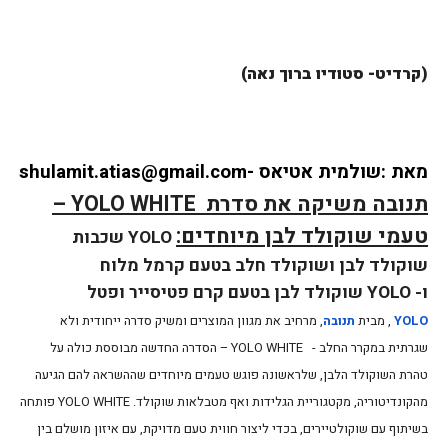
(קרדיט- סטודיו ברוך נאה)
מאת :שולמית אטיאס -shulamit.atias@gmail.com
תנובה משיקה את סדרת
YOLO WHITE
–
טעמי שוקולד לבן מיוחדים:
YOLO
שכבות
שוקולד לבן ושוקולד חלב בטעם קרמל מלוח
ו-
YOLO
שוקולד לבן בטעם קרם פטיסייר ופטל
YOLO
, מבית
תנובה
, מרחיב את מגוון המוצרים ומשיק סדרה ייחודית ולא
שגרתית במקרר החלב -
YOLO WHITE
– הסדרה החדשה מבוססת כולה על
טהרת השוקולד הלבן, שלראשונה פוגש טעמים מיוחדים שההשראה להם הגיעה
מהקונדיטוריה, מקטגוריית הגלידות ואף מטבלאות שוקולד.
YOLO WHITE
פותחה
בשיתוף עם שוקולטיירים, בכדי ליצור חווית טעם מדויקת, עם איזון מושלם בין