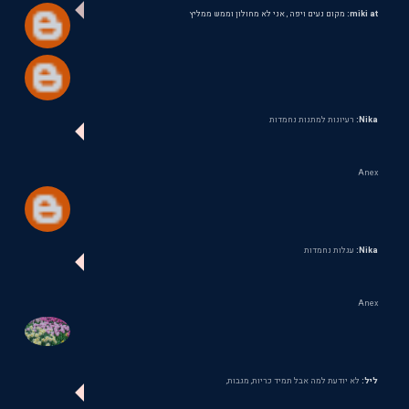
miki at:
מקום נעים ויפה , אני לא מחולון וממש ממליץ
Nika:
רעיונות למתנות נחמדות
Anex
Nika:
עגלות נחמדות
Anex
ליל:
לא יודעת למה אבל תמיד כריות, מגבות,