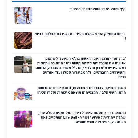
קיץ 2022-ימית 2000ספארק המים!!!
BEEF הסטייק הכי משתלם בעיר – עכשיו גם אצלכם בבית!
!
'בית חנה'- מרכז היום הראשון בת"א המיועד לשיקום
אנשים עם מוגבלויות פיזיות קשות נחנך היום בהשתתפות
ראש עיריית ת"א רון חולדאי, מנכ"ל משרד העבודה, הרווחה
והשירותים החברתיים, ד"ר אביגדור קפלן ועוד אורחים
רבים....
תנובה משיקה לכבוד חג השבועות, 4 מוצרים חדשים תחת
מותג 'השף הלבן', המבטיחים תוצאה איכותית וקלות הכנה!
המעצב דרור קונטנטו עיצב לדיווה העל זמנית סטלה עמר,
שמלה ייחודית לאירועי נשף ה- Life Ball המתקיים זאת
השנה 25, בעיר וינה שבאוסטריה.