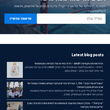
הצטרפו לניוזלטר של תל-אביבי וקבלו עדכונים חמים על אירועים, חדשות
והמלצות בעיר.
הרשמו עכשיו
Latest blog posts
הכירו את סנו מקסימה BABY – הדור החדש של הכביסה המבושמת!
ניסיתי – והתאהבתי!לאחר שהתנסיתי בג'ל + מרכך BABY החדש של סנו מקסימה,
אני יכולה לומר בלב שלם – מומלץ בחום...
"התגלית של הקיץ": 1,700 צעירים יהודים מרחבי העולם התאחדו באמפי תל
אביב והביעו אמון בישראל!
מנכ"ל תגלית, גידי מרק, ציין כי מאז תחילת המלחמה הגיעו לישראל באמצעות
הארגון יותר מ־60 אלף משתתפים, מתנדב...
"צו קיפול" – מהלך ההתנדבות עבור משפחות המילואים מתנדבים מכל הארץ
יסייעו בטיפול בכביסה!