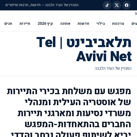
המגזין של העיר הלבנה — חדשות, תרבות וסיפורים
s
ילוג לתוכן הראשי
ים
צרכנות
בילוי
חדשות
אופנה
קיץ 2026
תיירות
חגים
תלאביבינט | Tel
Avivi Net
מפגש עם משלחת בכירי התיירות
של אוסטריה העילית ומנהלי
משרדי נסיעות ומארגני תיירות
החברים בהתאחדות-המפגש
יביא לשיתוף פעולה נרחב והדדי