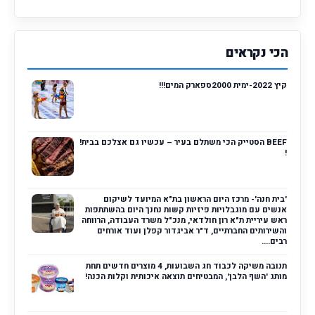
הכי נקראים
קיץ 2022-ימית 2000ספארק המים!!!
BEEF הסטייק הכי משתלם בעיר – עכשיו גם אצלכם בבית!
!
'בית חנה'- מרכז היום הראשון בת"א המיועד לשיקום
אנשים עם מוגבלויות פיזיות קשות נחנך היום בהשתתפות
ראש עיריית ת"א רון חולדאי, מנכ"ל משרד העבודה, הרווחה
והשירותים החברתיים, ד"ר אביגדור קפלן ועוד אורחים
רבים....
תנובה משיקה לכבוד חג השבועות, 4 מוצרים חדשים תחת
מותג 'השף הלבן', המבטיחים תוצאה איכותית וקלות הכנה!