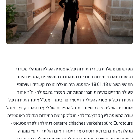
מפגש עם משלחת בכירי התיירות של אוסטריה העילית ומנהלי משרדי
נסיעות ומארגני תיירות החברים בהתאחדות התעשינים ,התקיים היום
חמישי השבוע 18.01.18 -המפגש היה מוצלח ונוצרו קשרים ושיתופי
פעולה הדדיים בתיירות
חברי המשלחת:
מנפרד גרובמילר - יו"ר איגוד
התיירות של אוסטריה העילית
דייטמר טרובינגר - מנכ"ל איגוד התיירות של
אוסטריה העילית
גירג שטיינר - מנהל התיירות של לינץ
גרהארד קונץ - מנהל
שדה התעופה לינץ
פרנץ גרדלר - מנכ"ל קבוצת התיירות הגדולה באוסטריה
österreichisches verkehrsbüro Eurotours
דניאלה וולפראטסטאט -
מנהלת אזור בחברת אירוטורס
מר ריינהרד אוברהולזנר - יועץ מומחה
לייצוא תיירות
נושאי המפגש:
החזון: לייסד שיתוף פעולה נרחב והדדי