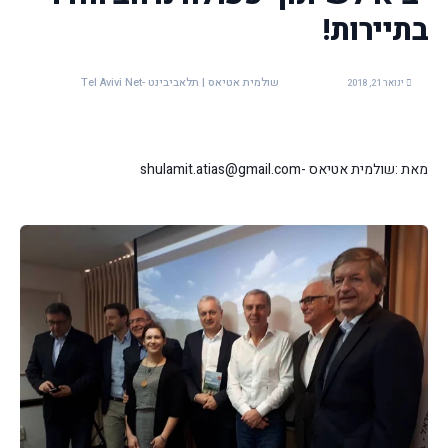
בתיירות!
שולמית אטיאס | תלאביבינט -Tel Avivi Net
ינואר 21, 2018
מאת :שולמית אטיאס -shulamit.atias@gmail.com