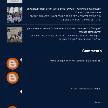
"התגלית של הקיץ": 1,700 צעירים יהודים מרחבי העולם התאחדו באמפי תל
אביב והביעו אמון בישראל!
מנכ"ל תגלית, גידי מרק, ציין כי מאז תחילת המלחמה הגיעו לישראל באמצעות
הארגון יותר מ־60 אלף משתתפים, מתנדב...
"צו קיפול" – מהלך ההתנדבות עבור משפחות המילואים מתנדבים מכל הארץ
יסייעו בטיפול בכביסה!
בזמן שאלפי משפחות מתמודדות עם שגרת חיים מאתגרת בעקבות שירות
המילואים הממושך, מיזם "צו קיפול" מזמין את ...
Comments
miki at:
מקום נעים ויפה , אני לא מחולון וממש ממליץ
Nika:
רעיונות למתנות נחמדות
Anex