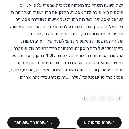
אנדרס
ויציג תשעה תכניות בהן מוסיקה קלאסית, עממית וג'אז.
מוסטונן הוא מנצח וכנר אסטוני, מחלק את חייו בשנים האחרונות בין
ישראל ואסטוניה, בעקבות מינוייה של אישתו לשגרירת אסטוניה
בישראל.
מוסטונן מוכר מאוד בעולם כמנצח וכנר מהשורה הראשונה
והופיע עם תזמורות רבות, ביניהן: הסינפונייטה הקאמרית
של
ריגה
,
התזמורת הסימפונית הממלכתית של רוסיה, תזמורת
צ'ייקובסקי של רדיו מוסקבה,
התזמורת הפילהרמונית של מוסקבה,
ועוד
.
התזמורת הסימפונית הלאומית של אסטוניה
בנוסף, ייסד ומשמש
כמנצח והמנהל המוזיקלי של ההרכב הוֹרְטוּס מוּזִיקוּס
שמנגן מוזיקה
עתיקה.
מוסטונן עשה לו שם בניצוח על יצירות מאת
באך
,
מוצרט
,
ברוקנר
,
מנואל קרדוסו
,
שוסטקוביץ
'
, טלמן
,
שיץ
,
סופיה גוביידולינה
ואחרים
.
רשומות קודמות
רשומות חדשות יותר