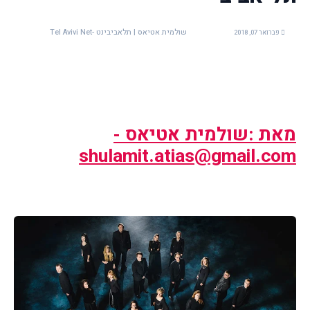
שולמית אטיאס | תלאביבינט -Tel Avivi Net
פברואר 07, 2018
מאת :שולמית אטיאס -
shulamit.atias@gmail.com