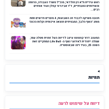
ראש עיריית ת"א רון חולדאי, מנכ"ל משרד העבודה, הרווחה
והשירותים החברתיים, ד"ר אביגדור קפלן ועוד אורחים
רבים....
תנובה משיקה לכבוד חג השבועות, 4 מוצרים חדשים תחת
מותג 'השף הלבן', המבטיחים תוצאה איכותית וקלות הכנה!
המעצב דרור קונטנטו עיצב לדיווה העל זמנית סטלה עמר,
שמלה ייחודית לאירועי נשף ה- Life Ball המתקיים זאת
השנה 25, בעיר וינה שבאוסטריה.
תוויות
דיווח על שימוש לרעה