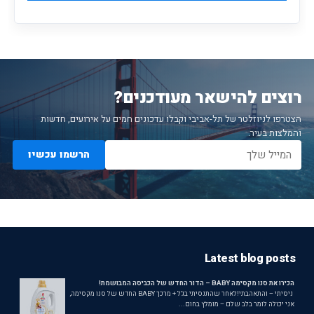
רוצים להישאר מעודכנים?
הצטרפו לניוזלטר של תל-אביבי וקבלו עדכונים חמים על אירועים, חדשות
והמלצות בעיר.
הרשמו עכשיו
Latest blog posts
הכירו את סנו מקסימה BABY – הדור החדש של הכביסה המבושמת!
ניסיתי – והתאהבתי!לאחר שהתנסיתי בג'ל + מרכך BABY החדש של סנו מקסימה,
אני יכולה לומר בלב שלם – מומלץ בחום...