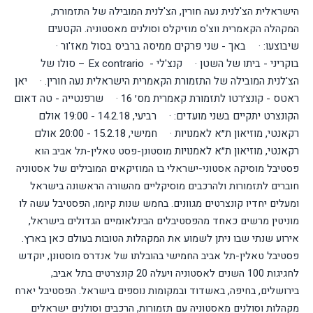
הישראלית הצ'לנית נעה חורין, הצ'לנית המובילה של התזמורת,
הקטעים
המקהלה הקאמרית ווצ'ס מוזיקלס וסולנים מאסטוניה.
שיבוצעו:
·
באך - שני פרקים ממיסה ברביס בסול מאז'ור
·
בוקריני - ביתו של השטן
·
קנצ'לי -
Ex contrario
–
סולו של
הצ'לנית המובילה של התזמורת הקאמרית הישראלית נעה חורין
.
·
יאן
ראטס - קונצ׳רטו לתזמורת קאמרית מס׳ 16
·
שרפנטייה - טה דאום
הקונצרט יתקיים בשני מועדים:
·
רביעי, 14.2.18 - 19:00 אולם
רקאנטי, מוזיאון ת״א לאמנויות
·
חמישי, 15.2.18 - 20:00 אולם
רקאנטי, מוזיאון ת״א לאמנויות
מוסטונן-פסט טאלין-תל אביב הוא
פסטיבל מוסיקה אסטוני-ישראלי בו המוזיקאים המובילים של אסטוניה
חוברים לתזמורות ולהרכבים מוסיקליים מהשורה הראשונה בישראל
ומעלים יחדיו קונצרטים מגוונים.
בחמש שנות קיומו, הפסטיבל עשה לו
מוניטין מרשים כאחד מהפסטיבלים הבינלאומיים הגדולים בישראל,
אירוע שנתי שבו ניתן לשמוע את המקהלות הטובות בעולם כאן בארץ.
פסטיבל טאלין-תל אביב החמישי בהובלתו של אנדרס מוסטונן, יוקדש
לחגיגות 100 השנים לאסטוניה ויעלה 20 קונצרטים בתל אביב,
בירושלים, בחיפה, באשדוד ובמקומות נוספים בישראל.
הפסטיבל יארח
מקהלות וסולנים מאסטוניה עם תזמורות, הרכבים וסולנים ישראלים