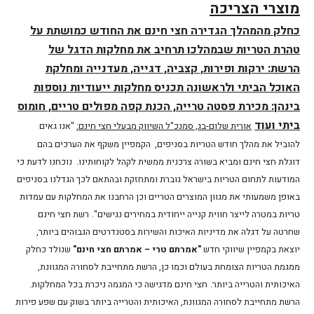
מוצרי הצריכה
כחלק מהמהלך הגדירה חצי חינם את החודש כמושתת על
טהרת הטריות שבמהלכו תרחיב את מחלקות הדגל של
הרשת: ירקות ופירות, קצביה, דגייה, מעדנייה ומחלקת
האוכל הביתי ולראשונה תכניס מחלקות ייעודיות נוספות
בינהן: מכירת פסטה טרייה, הכנת קפה מפולים טריים, חומוס
ביתי ועוד
אורית שלום-בג, סמנכ"ל השיווק מבעלי חצי חינם:
"אנו גאים
להוביל את מהלך חודש הטריות בסניפים, הקמפיין משקף את הערכים בהם
דוגלת חצי חינם ומביא בשורה צרכנית ממשית לקהל לקוחותינו. נוכחנו לדעת כי
המודעות לתחום הטריות בישראל גוברת ומתחזקת ובהתאם לכך הגדלנו בסניפים
באופן משמעותי את מגוון המוצרים הטריים וכן הרחבנו את המחלקות עם עמדות
טריות במטרה לייצר חווית קנייה ייחודית במחירים נגישים".
רשת חצי חינם
שחרטה על דגלה את מדיניות האיכות והשירות בסטנדרטים הגבוהים ביותר,
יוצאת בקמפיין שיווקי חדש
"אמרתם טרי – אמרתם חצי חינם"
שנולד כחלק
ממגמת הטריות הצומחת בעולם וכמו כן, הרשת מתחייבת לסחורה המגוונת,
האיכותית והטרייה ביותר.
חצי חינם מדגישה כי המגמה ניכרת בכל המחלקות.
הרשת מתחייבת לסחורה המגוונת, האיכותית והטרייה ביותר בשוק עם שפע פירות