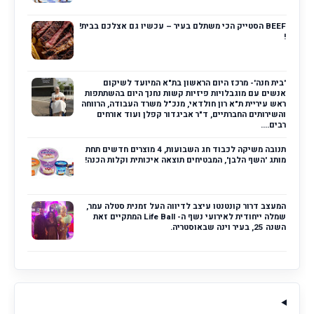
BEEF הסטייק הכי משתלם בעיר – עכשיו גם אצלכם בבית!
!
'בית חנה'- מרכז היום הראשון בת"א המיועד לשיקום
אנשים עם מוגבלויות פיזיות קשות נחנך היום בהשתתפות
ראש עיריית ת"א רון חולדאי, מנכ"ל משרד העבודה, הרווחה
והשירותים החברתיים, ד"ר אביגדור קפלן ועוד אורחים
רבים....
תנובה משיקה לכבוד חג השבועות, 4 מוצרים חדשים תחת
מותג 'השף הלבן', המבטיחים תוצאה איכותית וקלות הכנה!
המעצב דרור קונטנטו עיצב לדיווה העל זמנית סטלה עמר,
שמלה ייחודית לאירועי נשף ה- Life Ball המתקיים זאת
השנה 25, בעיר וינה שבאוסטריה.