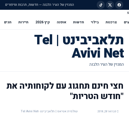
המגזין של העיר הלבנה — חדשות, תרבות וסיפורים
s
ילוג לתוכן הראשי
ים
צרכנות
בילוי
חדשות
אופנה
קיץ 2026
תיירות
חגים
תלאביבינט | Tel
Avivi Net
חצי חינם תחגוג עם לקוחותיה את
"חודש הטריות"
שולמית אטיאס | תלאביבינט -Tel Avivi Net
פברואר 28, 2018