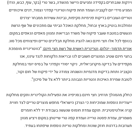
וירקות שנבחרים בקפידה ומגיעים היישר מהשדה, בשר טרי (בקר, עוף, כבש, הודו)
המגיע מידי יום לקצביה ועומד תחת פיקוח וטרינרי קפדני וצמוד, דגים איכותיים
וטריים העוברים בדיקות פנימיות מקיפות, גבינות עשירות ממבחר יצרנים
ומחלבות בוטיק בארץ ובחול, מחלקת האוכל הביתי עם מתכונים של שף הרשת
הנעשים במטבח שעבר פיקוח של משרד הבריאות ומגוון מאפים הנאפים במקום.
בנוסף לכל אלו חצי חינם גאה להציג מחלקת תבלינים טריים ופיצוחים מכל סוג.
אורית תדמור- יהלום, וטרינרית ראשית של רשת חצי חינם:
"כווטרינרית מוסמכת
בחצי חינם שטיב המוצרים חשובים לנו ובריאות הלקוחות לנגד עיננו, אנו
מקפידים על בדיקה מיקרוביאלית, ניקוי יסודי וקפדני על בסיס יומי במחלקת
הקצביה ותחת בדיקות מדגמיות והשגחה צמודה על ידי פיקוח של חום וקור,
לטובת שמירת האיכות והטריות הגבוהה ביותר ללא צל של סיכון".
כחלק מהמהלך תרחיב חצי חינם בסניפיה את הפעילות הקולינרית ותקים מחלקות
ייעודיות נוספות שמוכיחות כי הצרכן הישראלי מחפש מוצרים טריים לצד חווית
קניה אולטימטיבית. תוקם עמדת חומוס שנעשה בעבודת יד ללא חומרים
משמרים, עמדת פסטה טרייה ועמדת קפה טרי שייטחן במקום ויציע מגוון
תערובות בדרגות חוזק שונות ומחלקות טריות נוספות שיפתחו בעתיד.