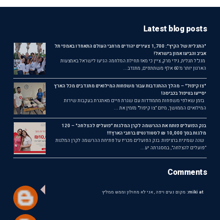
Latest blog posts
"התגלית של הקיץ": 1,700 צעירים יהודים מרחבי העולם התאחדו באמפי תל
אביב והביעו אמון בישראל!
מנכ"ל תגלית, גידי מרק, ציין כי מאז תחילת המלחמה הגיעו לישראל באמצעות
הארגון יותר מ־60 אלף משתתפים, מתנדב...
"צו קיפול" – מהלך ההתנדבות עבור משפחות המילואים מתנדבים מכל הארץ
יסייעו בטיפול בכביסה!
בזמן שאלפי משפחות מתמודדות עם שגרת חיים מאתגרת בעקבות שירות
המילואים הממושך, מיזם "צו קיפול" מזמין את ...
בנק הפועלים פותח את ההרשמה לקרן המלגות "פועלים להצלחה" – 120
מלגות בסך 10,000 ₪ לסטודנטים ברחבי הארץ!!!
שנה שמינית ברציפות: בנק הפועלים מכריז על פתיחת ההרשמה לקרן המלגות
"פועלים להצלחה", במסגרתה יע...
Comments
miki at:
מקום נעים ויפה , אני לא מחולון וממש ממליץ