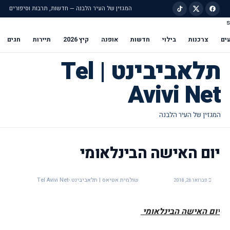
המגזין של העיר הלבנה — חדשות, תרבות וסיפורים
s
ילוג לתוכן הראשי
ים
צרכנות
בילוי
חדשות
אופנה
קיץ 2026
תיירות
חגים
תלאביבינט | Tel
Avivi Net
יום האישה הבינלאומי
שולמית אטיאס | תלאביבינט -Tel Avivi Net
פברואר 26, 2018
יום האישה הבינלאומי