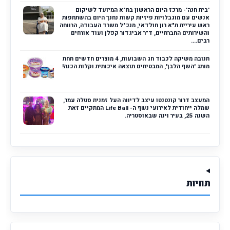
'בית חנה'- מרכז היום הראשון בת"א המיועד לשיקום
אנשים עם מוגבלויות פיזיות קשות נחנך היום בהשתתפות
ראש עיריית ת"א רון חולדאי, מנכ"ל משרד העבודה, הרווחה
והשירותים החברתיים, ד"ר אביגדור קפלן ועוד אורחים
רבים....
תנובה משיקה לכבוד חג השבועות, 4 מוצרים חדשים תחת
מותג 'השף הלבן', המבטיחים תוצאה איכותית וקלות הכנה!
המעצב דרור קונטנטו עיצב לדיווה העל זמנית סטלה עמר,
שמלה ייחודית לאירועי נשף ה- Life Ball המתקיים זאת
השנה 25, בעיר וינה שבאוסטריה.
תוויות