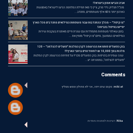
אביב והביעו אמון בישראל!
מנכ"ל תגלית, גידי מרק, ציין כי מאז תחילת המלחמה הגיעו לישראל באמצעות
הארגון יותר מ־60 אלף משתתפים, מתנדב...
"צו קיפול" – מהלך ההתנדבות עבור משפחות המילואים מתנדבים מכל הארץ
יסייעו בטיפול בכביסה!
בזמן שאלפי משפחות מתמודדות עם שגרת חיים מאתגרת בעקבות שירות
המילואים הממושך, מיזם "צו קיפול" מזמין את ...
בנק הפועלים פותח את ההרשמה לקרן המלגות "פועלים להצלחה" – 120
מלגות בסך 10,000 ₪ לסטודנטים ברחבי הארץ!!!
שנה שמינית ברציפות: בנק הפועלים מכריז על פתיחת ההרשמה לקרן המלגות
"פועלים להצלחה", במסגרתה יע...
Comments
miki at:
מקום נעים ויפה , אני לא מחולון וממש ממליץ
Nika:
רעיונות למתנות נחמדות