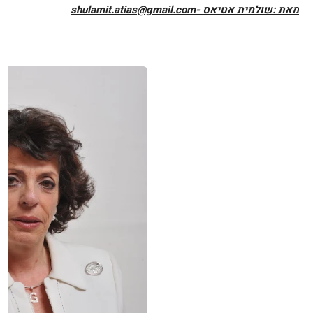
מאת :שולמית אטיאס -shulamit.atias@gmail.com