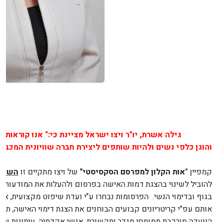
גילה אשרת, יו"ר ויצו ישראל מציינת כי:
"
אנו קוראות 
והוגן כלפי נשים ולהיות שותפים ליצירת חברה שוויונית המכבד
קמפיין "
אות הקלון למפרסם הסקסיסטי"
של ויצו מתקיים זו
השנה 
להוביל לשינוי בהצגת דמות האישה בפרסום ולהעלות את המודעות
אותם עפ"י קריטריונים קבועים הבוחנים את הצגת דימוי האישה, תפק
הוועדה מורכבת ממומחי מגדר ותקשורת, אנשי אקדמיה, עיתונות ומ