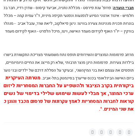
חברי הועדה
:
פרופ' ענת פירסט - מכללת נתניה, אביעד קיסוס - שדרן רדיו, חבר בפאנ
חלמיש - איגוד ארגוני הסיוע לנפגעות ונפגעי תקיפה מינית, ד"ר עמית קמה – מכללה א
בוגרות תכנית מנהיגות צעירה בוויצו: ניצן פיאלקוב, ליאת שרר, ענבל אביב - מנהלת קש
בורקין – יו"ר האגף לקידום מעמד האישה, ויצו, מיכל הלפרט - האגף לקידום מעמד האיש
מרחב
פרסומות
המוצרים
והשירותים
תופס
נתח
משמעותי
מצריכת
התקשורת
בישראל
.
בילדות
צעירות
.
פרסומות
הינן
מוצר
תרבותי
,
שלא
רק
מייצג
את
החיים
היומיומיים
,
אל
תופסים
את
עצמם
ואת
בני
המין
השני,
ובעיקר על הסללת דרכם של ילדים ובני נוער לק
מטרתה העיקרית של 
ביום האישה הבינלאומי בכנס שייערך בסינמטק בתל-אביב.
ביקורתית בקרב הציבור ולהשפיע על החברות המסחריות ליזום פ
ערכי המוצר, אך מבלי לעשות שימוש שלילי בדימוי של נשים ובגו
קוראות לחברות המסחריות לאמץ עקרונות של פרסום מכבד והוגן כלפי
את שני המינים. ".