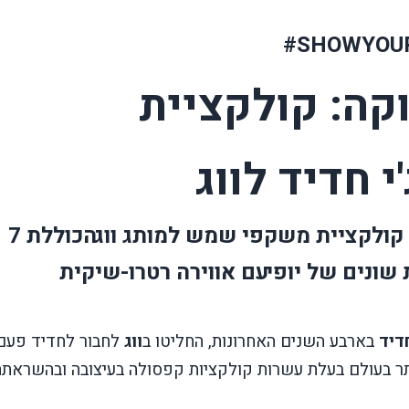
#SHOWYOU
קה:
קולקציית
 חדיד לווג
ה קולקציית משקפי שמש למותג ווג
הכוללת 7
 שונים של יופי
עם אווירה רטרו-שיקית
חדיד
בארבע השנים האחרונות, החליטו ב
ווג
לחבור לחדיד פעם
יותר בעולם בעלת עשרות קולקציות קפסולה בעיצובה ובהשראתה