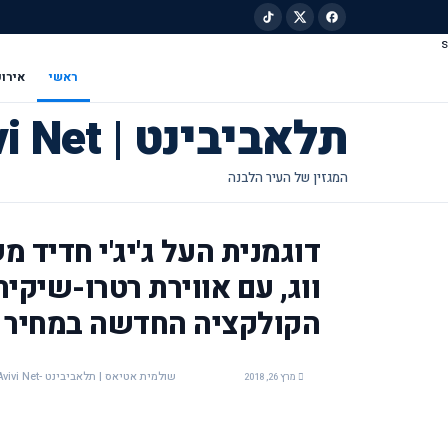
s
ילוג לתוכן הראשי
ראשי
אירוע
תלאביבינט | Tel Avivi Net
דוגמנית העל ג'יג'י חדיד
ווג, עם אווירת רטרו-שיק
הקולקציה החדשה במחיר מיוחד:
שולמית אטיאס | תלאביבינט -Tel Avivi Net
מרץ 26, 2018