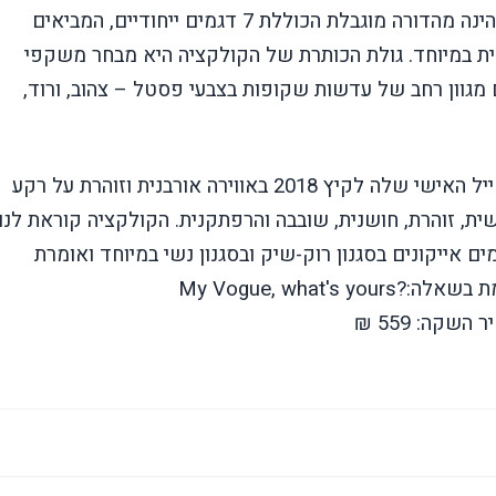
הינה מהדורה מוגבלת הכוללת 7 דגמים ייחודיים, המביאים
קית במיוחד. גולת הכותרת של הקולקציה היא מבחר משקפי
גוון רחב של עדשות שקופות בצבעי פסטל – צהוב, ורוד,
בצילומי הקמפיין החדש, ג'יג'י מציגה את הסטייל האישי שלה לקיץ 2018 באווירה אורבנית וזוהרת על רקע
ית, זוהרת, חושנית, שובבה והרפתקנית. הקולקציה קוראת לנו
ם אייקונים בסגנון רוק-שיק ובסגנון נשי במיוחד ואומרת
מת בשאלה:
My Vogue, what's yours?
שקה: 559 ₪