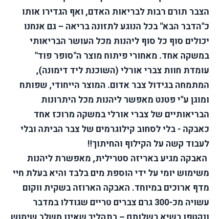
הצבר תורם רבות לבריאות האדם, ואף הגדירו אותו
כ"הדבר הבא" בכל הנוגע לתזונה בריאה – גם אנחנו
יכולים סוף כל סוף ליהנות מכל העושר הבריאותי
במשקה אחד. מאחורי פיתוח מוצר ה"סופר פוד"
עומדת חוות צברי אורלי (השוכנת ליד דימונה),
המתמחה בגידול צבר אדום. המוצר הייחודי, שפותח
ומוגן ע"י פטנט מאפשר ליהנות מכל היתרונות
הבריאותיים של צברי אורלי במשקה מרוכז אחד
כאבקה - בלי לסחוב קילוגרמים של צבר הביתה ובלי
לעבוד קשה על הקילוף והחיתוך!!
האבקה מגיע באריזה סטרילית, מאפשרת ליהנות
משימוש יומי על ידי הוספת מים בלבד והיא בעלת חיי
מדף ארוכים במיוחד. האבקה הארוזה בשקית ווקום
עשויה מכ-300 גרם צברים טריים שגודלו במדבר
ונקטפו בשיא בשלותם – בתהליך שאינו משלב שימוש