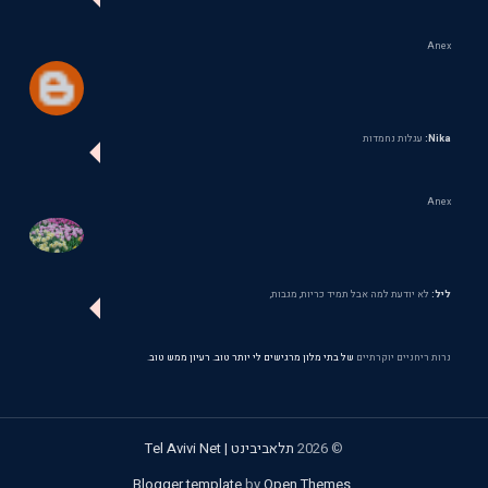
Anex
Nika:
עגלות נחמדות
Anex
ליל:
לא יודעת למה אבל תמיד כריות, מגבות,
נרות ריחניים יוקרתיים
של בתי מלון מרגישים לי יותר טוב. רעיון ממש טוב.
©
2026
תלאביבינט | Tel Avivi Net
.
Blogger template
by
Open Themes