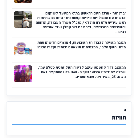
'בית חנה'- מרכז היום הראשון בת"א המיועד לשיקום
אנשים עם מוגבלויות פיזיות קשות נחנך היום בהשתתפות
ראש עיריית ת"א רון חולדאי, מנכ"ל משרד העבודה, הרווחה
והשירותים החברתיים, ד"ר אביגדור קפלן ועוד אורחים
רבים....
תנובה משיקה לכבוד חג השבועות, 4 מוצרים חדשים תחת
מותג 'השף הלבן', המבטיחים תוצאה איכותית וקלות הכנה!
המעצב דרור קונטנטו עיצב לדיווה העל זמנית סטלה עמר,
שמלה ייחודית לאירועי נשף ה- Life Ball המתקיים זאת
השנה 25, בעיר וינה שבאוסטריה.
תוויות