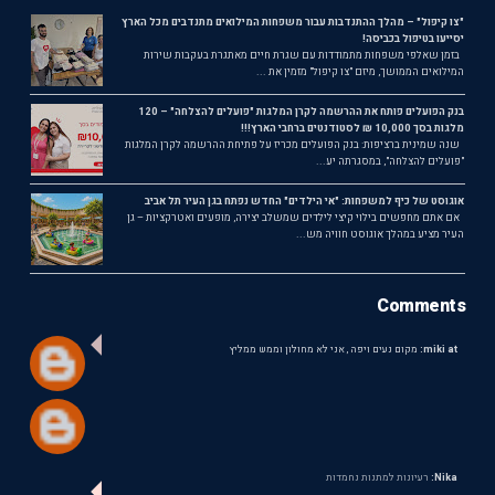
"צו קיפול" – מהלך ההתנדבות עבור משפחות המילואים מתנדבים מכל הארץ
יסייעו בטיפול בכביסה!
בזמן שאלפי משפחות מתמודדות עם שגרת חיים מאתגרת בעקבות שירות
המילואים הממושך, מיזם "צו קיפול" מזמין את ...
בנק הפועלים פותח את ההרשמה לקרן המלגות "פועלים להצלחה" – 120
מלגות בסך 10,000 ₪ לסטודנטים ברחבי הארץ!!!
שנה שמינית ברציפות: בנק הפועלים מכריז על פתיחת ההרשמה לקרן המלגות
"פועלים להצלחה", במסגרתה יע...
אוגוסט של כיף למשפחות: "אי הילדים" החדש נפתח בגן העיר תל אביב
אם אתם מחפשים בילוי קיצי לילדים שמשלב יצירה, מופעים ואטרקציות – גן
העיר מציע במהלך אוגוסט חוויה מש...
Comments
miki at:
מקום נעים ויפה , אני לא מחולון וממש ממליץ
Nika:
רעיונות למתנות נחמדות