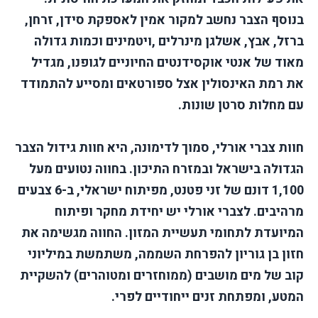
בנוסף הצבר נחשב למקור אמין לאספקת סידן, זרחן,
ברזל, אבץ, אשלגן מינרלים ,ויטמינים וכמות גדולה
מאוד של אנטי אוקסידנטים החיוניים לגופנו, מגדיל
את רמת האינסולין אצל ספורטאים ומסייע להתמודד
עם מחלות סרטן שונות.
חוות צברי אורלי, סמוך לדימונה, היא חוות גידול הצבר
הגדולה בישראל ובמזרח התיכון. בחווה נטועים מעל
1,100 דונם של זני פטנט, מפיתוח ישראלי, ב-6 צבעים
מרהיבים. לצברי אורלי יש יחידת מחקר ופיתוח
המיועדת לתחומי תעשיית המזון. החווה מגשימה את
חזון בן גוריון להפרחת השממה, משתמשת במיליוני
קוב של מים מושבים (ממוחזרים ומטוהרים) להשקיית
המטע, ומפתחת זנים ייחודיים לפרי.