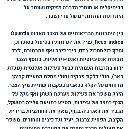
בכימיקלים או חומרי הדברה מזיקים ושומר על
היתרונות התזונתיים של פרי הצבר.
בין היתרונות הבריאותיים של הצבר האדום Opuntia
ficus-indica, נציין את יתרונותיו בטיפול בסוכרת,
עודף כולסטרול בדם, כיבי כיבה ואף חמרמורת, לצד
תכונות אנטיביוטיות ואנטי-ויראליות. בנוסף הצבר
ידוע בתרבות העממית כבעל פעילות אנלגטית (נוגדת
כאב), חולי דלקת פרקים וחולי מחלת המעיים קרוהן
מדווחים על הקלה בכאבים בעקבות שתיית מיץ הצבר.
הירק משפר את פעילות מערכת השתן ואף מקל על
הגוף במצב של עצירות, מסייע במניעת עלייה במשקל,
מגביר את האנרגיה בגוף, מאזן את החומציות ברירית
הקיבה, מפחית צרבות, יעיל נגד כיבים וטחורים, משפר
את פעילות הכבד ומחזק את המערכת החיסונית.