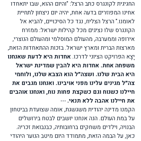
החגיגית
לקונגרס
כתב הרצל
: "
והיום
ההוא
,
שבו
יתאחדו
אחינו
המפוזרים
בדעה
אחת
,
יהיה
יום
ניצחון
לתחיית
לאומנו
."
הרצל
הצליח
,
נגד
כל
הסיכויים
,
להביא
אל
הקונגרס
שלו
נציגים
מכל
קהילות
ישראל
:
ממזרח
אירופה
וממערבה
,
מהעולם
המוסלמי
ומהעולם הנוצרי
,
מארצות
הברית
ומארץ
ישראל
.
בזכות
ההתאחדות הזאת
,
יָצָא
הפרויקט
הציוני
לדרכו
.
אחדות היא לדעת שאנחנו
משפחה אחת.
אחדות היא להבין שמדינת ישראל
היא הבית שלנו.
ושצה״ל הוא הצבא שלנו, ולוחמי
צה״ל מגינים עלינו מפני אויבינו.
ואנחנו מגבים את
חיילנו כשנוח וגם כשקצת פחות נוח, ואנחנו אוהבים
את חיילנו אהבה ללא תנאי.
---
הקמנו
מדינה
יהודית
משגשגת
,
אומה
שצועדת
בביטחון
על
במת
העולם
.
הנה
אנחנו
יושבים
לבטח
בירושלים
הבנויה
,
וילדים משחקים ברחובותיה
,
כבנבואת זכריה
.
כאן
,
על הבמה הזאת
,
מתמודד היום מיטב הנוער היהודי