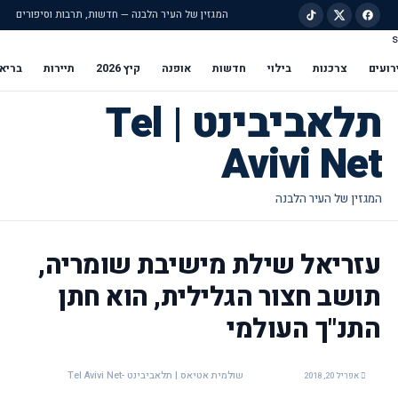
המגזין של העיר הלבנה — חדשות, תרבות וסיפורים
s
ילוג לתוכן הראשי
רועים
צרכנות
בילוי
חדשות
אופנה
קיץ 2026
תיירות
בריא
תלאביבינט | Tel
Avivi Net
עזריאל שילת מישיבת שומריה,
תושב חצור הגלילית, הוא חתן
התנ"ך העולמי
שולמית אטיאס | תלאביבינט -Tel Avivi Net
אפריל 20, 2018