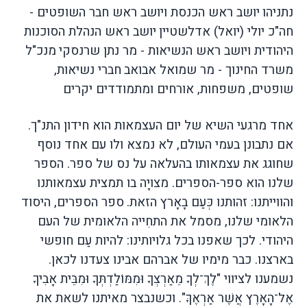
נתניהו
יושב ראש הכנסת ויושב ראש חבר השופטים
-
חה
"
כ יולי
(
יואל
)
אדלשטיין
יושב ראש הנהלת הסוכנות
היהודית ויושב ראש הנשיאות
-
מר נתן שרנסקי
מנכ
"
ל
משרד החינוך
-
מר שמואל אבואב
חברי נשיאות
,
שופטים
,
משפחות
,
אורחים ומתמודדים יקרים
אחד מרגעי השיא של יום העצמאות הוא חידון
התנ
"
ך
.
אם נתבונן בעמי העולם
,
לא נמצא ולו עם אחד נוסף
שחוגג את עצמאותו בהעלאה על נס של ספר
.
הספר
שלנו הוא ספר
-
הספרים
.
מצויָה בו תמצית עצמאותנו
והווייתנו
:
זהותנו כְּעַם בָאָרץ הזאת
.
ספר
הספרים
,
היסוד
הלאומי שלנו
,
מסמל את התחִייה הלאומית של העם
היהודי
.
לכך שאפנו בכל גלויותינו
:
להיות עַם חופשי
בארצנו
.
כבר מימיו של אברהם אבינו צעדנו לכאן
.
נשמענו לציווי
"
לֶךְ־לְךָ מֵאַרְצְךָ וּמִמּוֹלַדְתְּךָ וּמִבֵּית אָבִיךָ
אֶל־הָאָרֶץ אֲשֶׁר אַרְאֶךָּ
".
וכשנבצר מאיתנו לשאת את