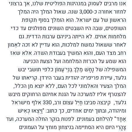
אנו מרבים לעסוק במנהיגות הפוליטית שלנו
,
אך ברצוני
לחזור אחורה כ
-3,000
שנה
.
שאול
המלך היה המלך
הראשון של עם ישראל
.
הוא הומלך בסוף
תקופת
השופטים
,
שבה היו
השבטים
השונים
מפולגים עד כדי
מלחמות
אחים
.
לא הייתה ביניהם ערבות הדדית
.
גם
לאחר ששאול נמשח למלכות
,
הוא
עדיין
לא
זכה
לאֵמון
רחב
מצד
העם
,
והוא
המשיך
בעבודת
השדה
.
אלא
שאז
הוא שמע
על
הכרזת
המלחמה
ועל הצעת
הכניעה
המשפילה
של נָחָשׁ מֶלֶךְ בְּנֵי־עַמּוֹן כלפי
תושבי
יבש
גלעד
,
עיירת
פריפריה
יהודית
בעבר
הירדן
.
קריאתו
של
המלך
הצעיר
והאלמוני
לכל העם
,
ללא
יוצא
מן הכלל
,
להצטרף
אליו
למערכה
על
הגנת
אחיהם
הרחוקים
מיבש
גלעד
,
קיבצה סביבו
חַיִל
עצום
ורב
, 330
אלף
מישראל
ומיהודה
,
ובתוך
ימים
אחדים
,
כך כתוב
: "
וַיֵּצְאוּ
כְּאִישׁ
אֶחָד
"
להילחם
בעמונים
.
לפנות
בוקר
החלה
המערכה
,
ועד
צָהֳרֵי
היום
היא הסתיימה
בניצחון
מוחץ
על
העמונים