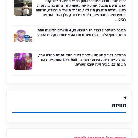
'בית חנה'- מרכז היום הראשון בת"א המיועד לשיקום
אנשים עם מוגבלויות פיזיות קשות נחנך היום בהשתתפות
ראש עיריית ת"א רון חולדאי, מנכ"ל משרד העבודה, הרווחה
והשירותים החברתיים, ד"ר אביגדור קפלן ועוד אורחים
רבים....
תנובה משיקה לכבוד חג השבועות, 4 מוצרים חדשים תחת
מותג 'השף הלבן', המבטיחים תוצאה איכותית וקלות הכנה!
המעצב דרור קונטנטו עיצב לדיווה העל זמנית סטלה עמר,
שמלה ייחודית לאירועי נשף ה- Life Ball המתקיים זאת
השנה 25, בעיר וינה שבאוסטריה.
תוויות