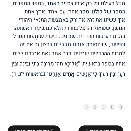
מכל העולם על בקיאותו בַּספר האחד
,
בספר הספרים
,
הספר של כולנו
.
ספר אחד
.
עַם אחד
.
ארץ אחת
.
איך
עשינו
את
זה
?
אך
ורק
באמצעות
התנאי
היהודי
הנושן
,
ששאול
והרצל
בחרו למלא
כמשימה
ראשונה
:
בזכות
הערבות
ההדדית
שבינינו
.
בזכות
שותְפות
הגורל
והייעוד
,
שבחסותה
אנחנו
מקבלים
ברצון
זה
את
זה
למרות
ההבדלים
שבינינו
.
כבר אמר זאת אברהם ללוט
אחיו בספר בראשית
: "
אַל־נָא תְהִי מְרִיבָה בֵּינִי וּבֵינֶךָ וּבֵין
רֹעַי וּבֵין רֹעֶיךָ כִּי־אֲנָשִׁים
אַחִים
אֲנָחְנוּ
" (
בראשית י
"
ג
,
ח
).