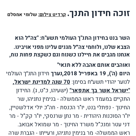
זוכה חידון התנך.
קרדיט צילום:
שלומי אמסלם
השר בנט בחידון התנ"ך העולמי תשע"ח:
"צה״ל הוא
הצבא שלנו, ולוחמי צה״ל מגנים עלינו מפני אויבינו.
אנחנו מגבים את חיילנו כשנוח וגם כשקצת פחות נוח,
ואוהבים אותם אהבה ללא תנאי"
היום (ה'), 19 באפריל 2018,נערך
חידון התנ״ך העולמי
לנוער יהודי תשע״ח בסימן:
70 שנה למדינת ישראל,
"ישראל אשר בך אתפאר"
(ישעיהו, כ"ט, ג). החידון
התקיים במעמד ראש הממשלה - בנימין נתניהו, שר
החינוך - נפתלי בנט, יו"ר הכנסת - חה"כ יולי אדלשטיין,
יו"ר הסוכנות היהודית - מר נתן שרנסקי, יו"ר קק"ל - מר
דני עטר ומנכ"ל משרד החינוך - מר שמואל אבואב.
ראש הממשלה
-
מר בנימין נתניהו
,
ורעייתו
-
הגברת שרה