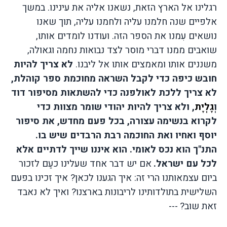
רגלינו אל הארץ הזאת
,
נשאנו אליה את עינינו
.
במשך
אלפיים שנה חלמנו עליה ולחמנו עליה
,
תוך שאנו
נושאים עִמנו את הספר הזה
.
ועודנו לומדים אותו
,
שואבים ממנו דברי מוסר לצד נבואות נחמה וגאולה
,
משננים אותו ומאמצים אותו אל ליבנו
.
לא צריך להיות
חובש כיפה כדי לקבל השראה מחוכמת ספר קוהלת
,
לא צריך ללכת לאולפנה כדי להשתאות מסיפור דוד
וְ
גָלְיָת
,
ולא צריך להיות יהודי שומר מצוות כדי
לקרוא בנשימה עצורה
,
בכל פעם מחדש
,
את סיפור
יוסף ואחיו ואת החוכמה רבת הרבדים שיש בו
.
התנ
"
ך הוא נכס לאומי
.
הוא איננו שייך לדתיים אלא
לכל עם ישראל
.
אם יש דבר אחד שעלינו כעַם לזכור
ביום עצמאותנו הרי זה
:
איך הגענו לכאן
?
איך זכינו בפעם
השלישית בתולדותינו לריבונות בארצנו
?
ואיך לא נאבד
זאת שוב
?
---