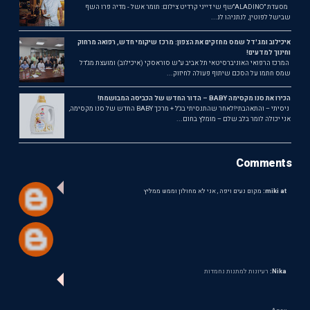
מסעדת ״ALADINO״שף שי דייני קרדיט צילום: תומר אשל - מדיה פרו השף
שבישל לפוטין, לנתניהו לנ...
איכילוב ומג'דל שמס מחזקים את הצפון: מרכז שיקומי חדש, רפואה מרחוק
וחינוך למדעים!
המרכז הרפואי האוניברסיטאי תל אביב ע"ש סוראסקי (איכילוב) ומועצת מג'דל
שמס חתמו על הסכם שיתוף פעולה לחיזוק...
הכירו את סנו מקסימה BABY – הדור החדש של הכביסה המבושמת!
ניסיתי – והתאהבתי!לאחר שהתנסיתי בג'ל + מרכך BABY החדש של סנו מקסימה,
אני יכולה לומר בלב שלם – מומלץ בחום...
Comments
miki at:
מקום נעים ויפה , אני לא מחולון וממש ממליץ
Nika:
רעיונות למתנות נחמדות