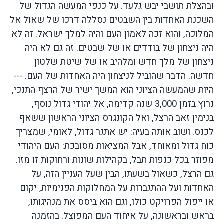
ובהצלת
תושבי
יבש
גלעד
.
על
כנפי
המעשה
הגדול
של
השכנת
האחדות
בין
השבטים
נסללה
דרכו
של שאול אל
המלוכה
,
והוא זכה
לאמון
העם
והיה
למלך
ישראל
.
זה לא
היה ניצחון של בודדים או של שבטים
.
זה גם לא היה
ניצחון של מלך חדש ומלהיב או של שיטת שלטון
חדשה
.
הדבר שהוביל לניצחון היה האחדות של העם
.
---
היות
שהמעשה
הציוני
הוא המשך
ישיר
של
הרצף
התנכי
,
נרוץ
בזמן
3,000
שנה
קדימה
,
אל
יהודי
גדול נוסף
,
בנימין
זאב
הרצל
,
ואל
הקונגרס
הציוני
הראשון
ששאף
לכנס
.
ושוב
אותה
בעיה
:
יש
אתגר
גדול
,
לאומי
,
שמצריך
כוח
גדול
ומאוחד
,
אבל
המציאות
מסובכת
:
העם
היהודי
מפוזר
בכל
כנפות תבל
,
בקהילות
שונות
ורחוקות
זו
מזו
.
גם
הרצל
,
כשאול
בשעתו
,
הבין
שעל
העניין
הזה
,
על
האחדות
ועל ההתגברות
על
המחלוקות
הפנימיות
,
יקום
או
ייפול
הפרויקט
כולו
,
וגם
הוא
ביסס
את
מנהיגותו
,
בראש
ובראשונה
,
על
איחוד
העם
המפוצל
.
בהזמנה